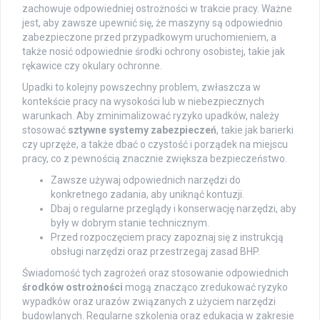
zachowuje odpowiedniej ostrożności w trakcie pracy. Ważne
jest, aby zawsze upewnić się, że maszyny są odpowiednio
zabezpieczone przed przypadkowym uruchomieniem, a
także nosić odpowiednie środki ochrony osobistej, takie jak
rękawice czy okulary ochronne.
Upadki to kolejny powszechny problem, zwłaszcza w
kontekście pracy na wysokości lub w niebezpiecznych
warunkach. Aby zminimalizować ryzyko upadków, należy
stosować
sztywne systemy zabezpieczeń
, takie jak barierki
czy uprzęże, a także dbać o czystość i porządek na miejscu
pracy, co z pewnością znacznie zwiększa bezpieczeństwo.
Zawsze używaj odpowiednich narzędzi do
konkretnego zadania, aby uniknąć kontuzji.
Dbaj o regularne przeglądy i konserwację narzędzi, aby
były w dobrym stanie technicznym.
Przed rozpoczęciem pracy zapoznaj się z instrukcją
obsługi narzędzi oraz przestrzegaj zasad BHP.
Świadomość tych zagrożeń oraz stosowanie odpowiednich
środków ostrożności
mogą znacząco zredukować ryzyko
wypadków oraz urazów związanych z użyciem narzędzi
budowlanych. Regularne szkolenia oraz edukacja w zakresie