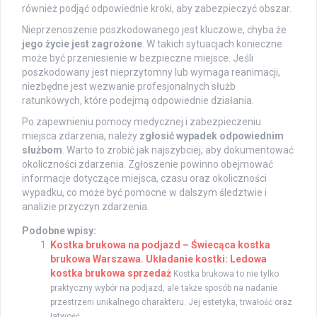
również podjąć odpowiednie kroki, aby zabezpieczyć obszar.
Nieprzenoszenie poszkodowanego jest kluczowe, chyba że
jego życie jest zagrożone
. W takich sytuacjach konieczne
może być przeniesienie w bezpieczne miejsce. Jeśli
poszkodowany jest nieprzytomny lub wymaga reanimacji,
niezbędne jest wezwanie profesjonalnych służb
ratunkowych, które podejmą odpowiednie działania.
Po zapewnieniu pomocy medycznej i zabezpieczeniu
miejsca zdarzenia, należy
zgłosić wypadek odpowiednim
służbom
. Warto to zrobić jak najszybciej, aby dokumentować
okoliczności zdarzenia. Zgłoszenie powinno obejmować
informacje dotyczące miejsca, czasu oraz okoliczności
wypadku, co może być pomocne w dalszym śledztwie i
analizie przyczyn zdarzenia.
Podobne wpisy:
Kostka brukowa na podjazd – Świecąca kostka
brukowa Warszawa. Układanie kostki: Ledowa
kostka brukowa sprzedaż
Kostka brukowa to nie tylko
praktyczny wybór na podjazd, ale także sposób na nadanie
przestrzeni unikalnego charakteru. Jej estetyka, trwałość oraz
łatwość...