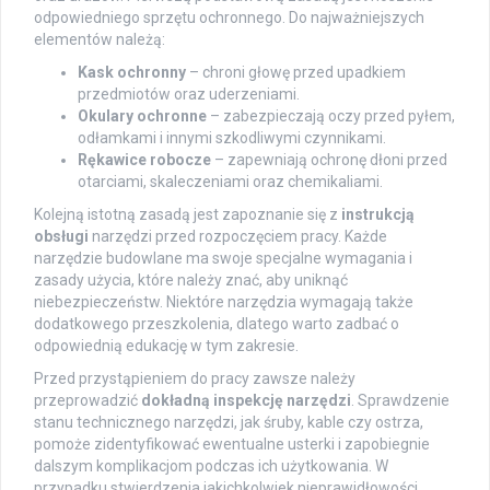
odpowiedniego sprzętu ochronnego. Do najważniejszych
elementów należą:
Kask ochronny
– chroni głowę przed upadkiem
przedmiotów oraz uderzeniami.
Okulary ochronne
– zabezpieczają oczy przed pyłem,
odłamkami i innymi szkodliwymi czynnikami.
Rękawice robocze
– zapewniają ochronę dłoni przed
otarciami, skaleczeniami oraz chemikaliami.
Kolejną istotną zasadą jest zapoznanie się z
instrukcją
obsługi
narzędzi przed rozpoczęciem pracy. Każde
narzędzie budowlane ma swoje specjalne wymagania i
zasady użycia, które należy znać, aby uniknąć
niebezpieczeństw. Niektóre narzędzia wymagają także
dodatkowego przeszkolenia, dlatego warto zadbać o
odpowiednią edukację w tym zakresie.
Przed przystąpieniem do pracy zawsze należy
przeprowadzić
dokładną inspekcję narzędzi
. Sprawdzenie
stanu technicznego narzędzi, jak śruby, kable czy ostrza,
pomoże zidentyfikować ewentualne usterki i zapobiegnie
dalszym komplikacjom podczas ich użytkowania. W
przypadku stwierdzenia jakichkolwiek nieprawidłowości,