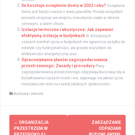
Ile kosztuje ocieplenie domu w 2022 roku?
Ocieplenie
domu jest bardzo ważne z wielu powodów. Przede wszystkim
pozwala utrzymać we wnętrzu mieszkania ciepło w okresie
zimowym, a latem chroni...
Izolacje termiczne i akustyczne: Jak zapewnić
efektywną izolację w budynkach
W dzisiejszych
czasach komfort życia w budynkach nie ogranicza się tylko do
estetyki czy funkcjonalności, ale przede wszystkim do
efektywności energetycznej oraz...
Opracowywanie planów zagospodarowania
przestrzennego: Zasady i procedury
Plany
zagospodarowania przestrzennego odgrywają kluczową rolę w
kształtowaniu naszych miast i wsi, wpływając na jakość życia
mieszkańców oraz na rozwój lokalnych społeczności....
Budowa i remont
Zobacz
←
ORGANIZACJA
ZARZĄDZANIE
wpisy
PRZESTRZENI W
ODPADAMI
PRZEDPOKOJU:
BUDOWLANYMI: