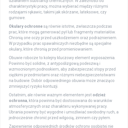
działaniem substancji chemicznych. W zależności od
charakterystyki pracy, można wybierać między różnymi
rodzajami rękawic, takimi jak skórzane, lateksowe, czy
gumowe.
Okulary ochronne
są równie istotne, zwłaszcza podczas
prac, które mogą generować pył lub fragmenty materiałów.
Chronią one oczy przed uszkodzeniem oraz podrażnieniem.
W przypadku prac spawalniczych niezbędne są specjalne
okulary, które chronią przed promieniowaniem.
Obuwie robocze to kolejny kluczowy element wyposażenia.
Powinno być solidne, z antypoślizgową podeszwą i
wzmocnionym podnoskiem, aby zabezpieczać stopy przed
ciężkimi przedmiotami oraz różnymi niebezpieczeństwami
na budowie. Dobór odpowiedniego obuwia może znacząco
zmniejszyć ryzyko kontuzji.
Ostatnim, ale równie ważnym elementem jest
odzież
ochronna
, która powinna być dostosowana do warunków
atmosferycznych oraz charakteru wykonywanej pracy.
Ubrania powinny być wygodne i umożliwiać swobodny ruch, a
jednocześnie chronić przed wilgocią, zimnem czy pyłem.
Zapewnienie odpowiednich środków ochrony osobistej nie