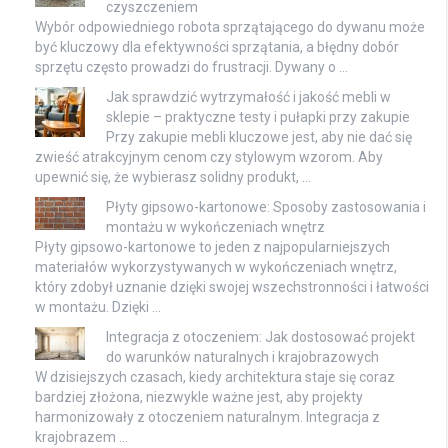
czyszczeniem
Wybór odpowiedniego robota sprzątającego do dywanu może
być kluczowy dla efektywności sprzątania, a błędny dobór
sprzętu często prowadzi do frustracji. Dywany o …
Jak sprawdzić wytrzymałość i jakość mebli w
sklepie – praktyczne testy i pułapki przy zakupie
Przy zakupie mebli kluczowe jest, aby nie dać się
zwieść atrakcyjnym cenom czy stylowym wzorom. Aby
upewnić się, że wybierasz solidny produkt, …
Płyty gipsowo-kartonowe: Sposoby zastosowania i
montażu w wykończeniach wnętrz
Płyty gipsowo-kartonowe to jeden z najpopularniejszych
materiałów wykorzystywanych w wykończeniach wnętrz,
który zdobył uznanie dzięki swojej wszechstronności i łatwości
w montażu. Dzięki …
Integracja z otoczeniem: Jak dostosować projekt
do warunków naturalnych i krajobrazowych
W dzisiejszych czasach, kiedy architektura staje się coraz
bardziej złożona, niezwykle ważne jest, aby projekty
harmonizowały z otoczeniem naturalnym. Integracja z
krajobrazem …