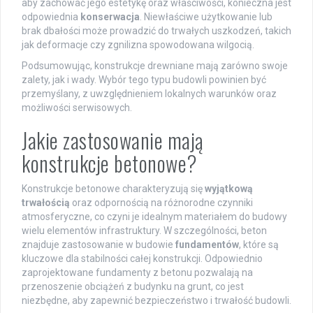
aby zachować jego estetykę oraz właściwości, konieczna jest
odpowiednia
konserwacja
. Niewłaściwe użytkowanie lub
brak dbałości może prowadzić do trwałych uszkodzeń, takich
jak deformacje czy zgnilizna spowodowana wilgocią.
Podsumowując, konstrukcje drewniane mają zarówno swoje
zalety, jak i wady. Wybór tego typu budowli powinien być
przemyślany, z uwzględnieniem lokalnych warunków oraz
możliwości serwisowych.
Jakie zastosowanie mają
konstrukcje betonowe?
Konstrukcje betonowe charakteryzują się
wyjątkową
trwałością
oraz odpornością na różnorodne czynniki
atmosferyczne, co czyni je idealnym materiałem do budowy
wielu elementów infrastruktury. W szczególności, beton
znajduje zastosowanie w budowie
fundamentów
, które są
kluczowe dla stabilności całej konstrukcji. Odpowiednio
zaprojektowane fundamenty z betonu pozwalają na
przenoszenie obciążeń z budynku na grunt, co jest
niezbędne, aby zapewnić bezpieczeństwo i trwałość budowli.