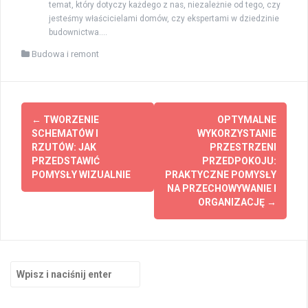
temat, który dotyczy każdego z nas, niezależnie od tego, czy
jesteśmy właścicielami domów, czy ekspertami w dziedzinie
budownictwa....
Budowa i remont
Zobacz
←
TWORZENIE
OPTYMALNE
wpisy
SCHEMATÓW I
WYKORZYSTANIE
RZUTÓW: JAK
PRZESTRZENI
PRZEDSTAWIĆ
PRZEDPOKOJU:
POMYSŁY WIZUALNIE
PRAKTYCZNE POMYSŁY
NA PRZECHOWYWANIE I
ORGANIZACJĘ
→
Szukaj: