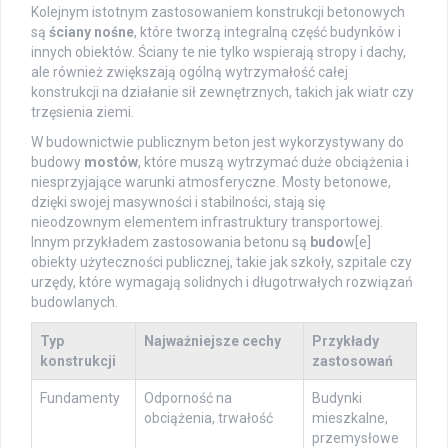
Kolejnym istotnym zastosowaniem konstrukcji betonowych
są
ściany nośne
, które tworzą integralną część budynków i
innych obiektów. Ściany te nie tylko wspierają stropy i dachy,
ale również zwiększają ogólną wytrzymałość całej
konstrukcji na działanie sił zewnętrznych, takich jak wiatr czy
trzęsienia ziemi.
W budownictwie publicznym beton jest wykorzystywany do
budowy
mostów
, które muszą wytrzymać duże obciążenia i
niesprzyjające warunki atmosferyczne. Mosty betonowe,
dzięki swojej masywności i stabilności, stają się
nieodzownym elementem infrastruktury transportowej.
Innym przykładem zastosowania betonu są
budo
w[e]
obiekty użyteczności publicznej, takie jak szkoły, szpitale czy
urzędy, które wymagają solidnych i długotrwałych rozwiązań
budowlanych.
Typ
Najważniejsze cechy
Przykłady
konstrukcji
zastosowań
Fundamenty
Odporność na
Budynki
obciążenia, trwałość
mieszkalne,
przemysłowe