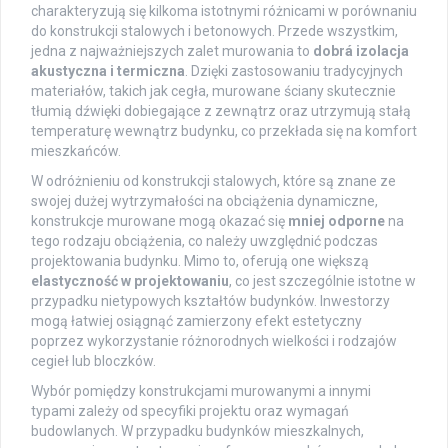
charakteryzują się kilkoma istotnymi różnicami w porównaniu
do konstrukcji stalowych i betonowych. Przede wszystkim,
jedna z najważniejszych zalet murowania to
dobrá izolacja
akustyczna i termiczna
. Dzięki zastosowaniu tradycyjnych
materiałów, takich jak cegła, murowane ściany skutecznie
tłumią dźwięki dobiegające z zewnątrz oraz utrzymują stałą
temperaturę wewnątrz budynku, co przekłada się na komfort
mieszkańców.
W odróżnieniu od konstrukcji stalowych, które są znane ze
swojej dużej wytrzymałości na obciążenia dynamiczne,
konstrukcje murowane mogą okazać się
mniej odporne
na
tego rodzaju obciążenia, co należy uwzględnić podczas
projektowania budynku. Mimo to, oferują one większą
elastyczność w projektowaniu
, co jest szczególnie istotne w
przypadku nietypowych kształtów budynków. Inwestorzy
mogą łatwiej osiągnąć zamierzony efekt estetyczny
poprzez wykorzystanie różnorodnych wielkości i rodzajów
cegieł lub bloczków.
Wybór pomiędzy konstrukcjami murowanymi a innymi
typami zależy od specyfiki projektu oraz wymagań
budowlanych. W przypadku budynków mieszkalnych,