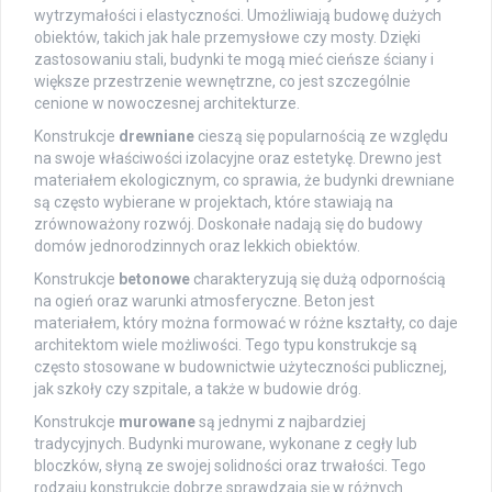
wytrzymałości i elastyczności. Umożliwiają budowę dużych
obiektów, takich jak hale przemysłowe czy mosty. Dzięki
zastosowaniu stali, budynki te mogą mieć cieńsze ściany i
większe przestrzenie wewnętrzne, co jest szczególnie
cenione w nowoczesnej architekturze.
Konstrukcje
drewniane
cieszą się popularnością ze względu
na swoje właściwości izolacyjne oraz estetykę. Drewno jest
materiałem ekologicznym, co sprawia, że budynki drewniane
są często wybierane w projektach, które stawiają na
zrównoważony rozwój. Doskonałe nadają się do budowy
domów jednorodzinnych oraz lekkich obiektów.
Konstrukcje
betonowe
charakteryzują się dużą odpornością
na ogień oraz warunki atmosferyczne. Beton jest
materiałem, który można formować w różne kształty, co daje
architektom wiele możliwości. Tego typu konstrukcje są
często stosowane w budownictwie użyteczności publicznej,
jak szkoły czy szpitale, a także w budowie dróg.
Konstrukcje
murowane
są jednymi z najbardziej
tradycyjnych. Budynki murowane, wykonane z cegły lub
bloczków, słyną ze swojej solidności oraz trwałości. Tego
rodzaju konstrukcje dobrze sprawdzają się w różnych