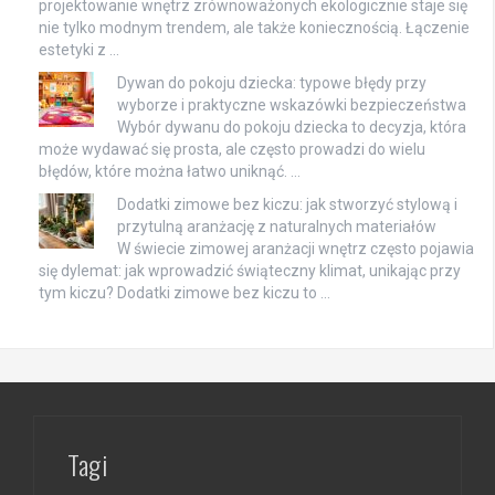
projektowanie wnętrz zrównoważonych ekologicznie staje się
nie tylko modnym trendem, ale także koniecznością. Łączenie
estetyki z …
Dywan do pokoju dziecka: typowe błędy przy
wyborze i praktyczne wskazówki bezpieczeństwa
Wybór dywanu do pokoju dziecka to decyzja, która
może wydawać się prosta, ale często prowadzi do wielu
błędów, które można łatwo uniknąć. …
Dodatki zimowe bez kiczu: jak stworzyć stylową i
przytulną aranżację z naturalnych materiałów
W świecie zimowej aranżacji wnętrz często pojawia
się dylemat: jak wprowadzić świąteczny klimat, unikając przy
tym kiczu? Dodatki zimowe bez kiczu to …
Tagi