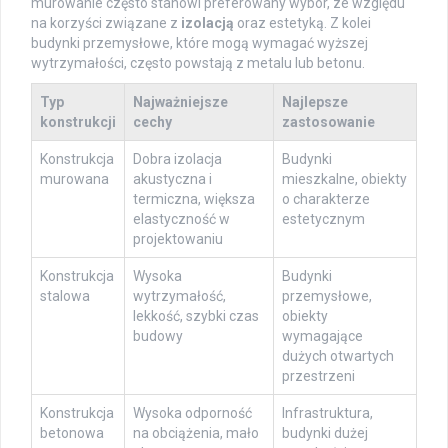
murowanie często stanowi preferowany wybór, ze względu
na korzyści związane z
izolacją
oraz estetyką. Z kolei
budynki przemysłowe, które mogą wymagać wyższej
wytrzymałości, często powstają z metalu lub betonu.
Typ
Najważniejsze
Najlepsze
konstrukcji
cechy
zastosowanie
Konstrukcja
Dobra izolacja
Budynki
murowana
akustyczna i
mieszkalne, obiekty
termiczna, większa
o charakterze
elastyczność w
estetycznym
projektowaniu
Konstrukcja
Wysoka
Budynki
stalowa
wytrzymałość,
przemysłowe,
lekkość, szybki czas
obiekty
budowy
wymagające
dużych otwartych
przestrzeni
Konstrukcja
Wysoka odporność
Infrastruktura,
betonowa
na obciążenia, mało
budynki dużej