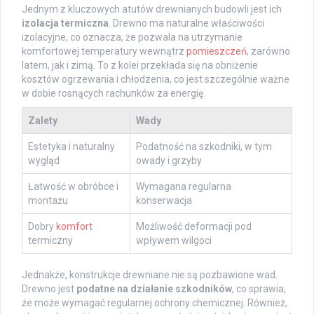
Jednym z kluczowych atutów drewnianych budowli jest ich
izolacja termiczna
. Drewno ma naturalne właściwości
izolacyjne, co oznacza, że pozwala na utrzymanie
komfortowej temperatury wewnątrz
pomieszczeń
, zarówno
latem, jak i zimą. To z kolei przekłada się na obniżenie
kosztów ogrzewania i chłodzenia, co jest szczególnie ważne
w dobie rosnących rachunków za energię.
Zalety
Wady
Estetyka i naturalny
Podatność na szkodniki, w tym
wygląd
owady i grzyby
Łatwość w obróbce i
Wymagana regularna
montażu
konserwacja
Dobry
komfort
Możliwość deformacji pod
termiczny
wpływem wilgoci
Jednakże, konstrukcje drewniane nie są pozbawione wad.
Drewno jest
podatne na działanie szkodników
, co sprawia,
że może wymagać regularnej ochrony chemicznej. Również,