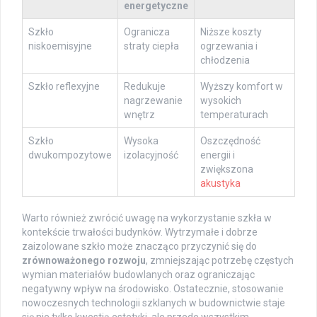
energetyczne
Szkło
Ogranicza
Niższe koszty
niskoemisyjne
straty ciepła
ogrzewania i
chłodzenia
Szkło reflexyjne
Redukuje
Wyższy komfort w
nagrzewanie
wysokich
wnętrz
temperaturach
Szkło
Wysoka
Oszczędność
dwukompozytowe
izolacyjność
energii i
zwiększona
akustyka
Warto również zwrócić uwagę na wykorzystanie szkła w
kontekście trwałości budynków. Wytrzymałe i dobrze
zaizolowane szkło może znacząco przyczynić się do
zrównoważonego rozwoju
, zmniejszając potrzebę częstych
wymian materiałów budowlanych oraz ograniczając
negatywny wpływ na środowisko. Ostatecznie, stosowanie
nowoczesnych technologii szklanych w budownictwie staje