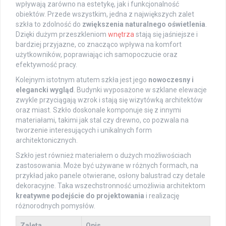
wpływają zarówno na estetykę, jak i funkcjonalność
obiektów. Przede wszystkim, jedna z największych zalet
szkła to zdolność do
zwiększenia naturalnego oświetlenia
.
Dzięki dużym przeszkleniom
wnętrza
stają się jaśniejsze i
bardziej przyjazne, co znacząco wpływa na komfort
użytkowników, poprawiając ich samopoczucie oraz
efektywność pracy.
Kolejnym istotnym atutem szkła jest jego
nowoczesny i
elegancki wygląd
. Budynki wyposażone w szklane elewacje
zwykle przyciągają wzrok i stają się wizytówką architektów
oraz miast. Szkło doskonale komponuje się z innymi
materiałami, takimi jak stal czy drewno, co pozwala na
tworzenie interesujących i unikalnych form
architektonicznych.
Szkło jest również materiałem o dużych możliwościach
zastosowania. Może być używane w różnych formach, na
przykład jako panele otwierane, osłony balustrad czy detale
dekoracyjne. Taka wszechstronność umożliwia architektom
kreatywne podejście do projektowania
i realizację
różnorodnych pomysłów.
Zaleta
Opis