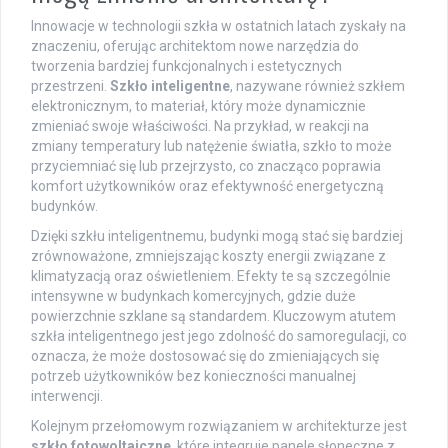
Innowacje w technologii szkła w ostatnich latach zyskały na
znaczeniu, oferując architektom nowe narzędzia do
tworzenia bardziej funkcjonalnych i estetycznych
przestrzeni.
Szkło inteligentne
, nazywane również szkłem
elektronicznym, to materiał, który może dynamicznie
zmieniać swoje właściwości. Na przykład, w reakcji na
zmiany temperatury lub natężenie światła, szkło to może
przyciemniać się lub przejrzysto, co znacząco poprawia
komfort użytkowników oraz efektywność energetyczną
budynków.
Dzięki szkłu inteligentnemu, budynki mogą stać się bardziej
zrównoważone, zmniejszając koszty energii związane z
klimatyzacją oraz oświetleniem. Efekty te są szczególnie
intensywne w budynkach komercyjnych, gdzie duże
powierzchnie szklane są standardem. Kluczowym atutem
szkła inteligentnego jest jego zdolność do samoregulacji, co
oznacza, że może dostosować się do zmieniających się
potrzeb użytkowników bez konieczności manualnej
interwencji.
Kolejnym przełomowym rozwiązaniem w architekturze jest
szkło fotowoltaiczne
, które integruje panele słoneczne z