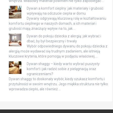
wnętrza. Właściwy materiał powinien nie tylko zapobiegać …
Dywan a komfort cieplny: jak materiały i grubość
wpływają na odczucie ciepła w domu
Dywany odgrywają kluczową rolę w kształtowaniu
komfortu cieplnego w naszych domach, a ich materiał i
grubość mają znaczący wpływ na to, jak …
Dywan do pokoju dziecka z alergią: jak wybrać i
dbać, by był bezpieczny i trwały
Wybór odpowiedniego dywanu do pokoju dziecka z
alergią może wydawać się trudnym zadaniem, ale istnieją
kluczowe kryteria, które pomogą w podjęciu właściwej …
Dywan shaggy – kiedy warto wybrać puszysty
komfort i jak radzić sobie z pielęgnacją oraz
ograniczeniami?
Dywan shaggy to doskonały wybór, kiedy szukasz komfortu i
przytulności w swoim wnętrzu. Jego miękka struktura nie tylko
wprowadza ciepło, ale również …