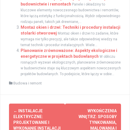
budownictwie i remontach
Panele i okładziny to
kluczowe elementy nowoczesnego budownictwa i remontów,
które łączą estetykę z funkcjonalnością. Wybór odpowiedniego
rodzaju paneli, takich jak drewniane,...
Montaż okien i drzwi: Techniki i procedury instalacji
stolarki otworowej
Montaż okien i drzwi to zadanie, które
wymaga nie tylko precyzji, ale także odpowiedniej wiedzy na
temat technik i procedur instalacyjnych. Wiele...
Planowanie zrównoważone: Aspekty ekologiczne i
energetyczne w projektach budowlanych
W obliczu
rosnących wyzwań ekologicznych, planowanie zrównoważone
w budownictwie staje się kluczowym aspektem nowoczesnych
projektów budowlanych. To podejście, które łączy w sobie...
Budowa i remont
Zobacz
←
INSTALACJE
WYKOŃCZENIA
wpisy
ELEKTRYCZNE:
WNĘTRZ: SPOSOBY
PROJEKTOWANIE I
TYNKOWANIA,
WYKONANIE INSTALACJI
MALOWANIA I