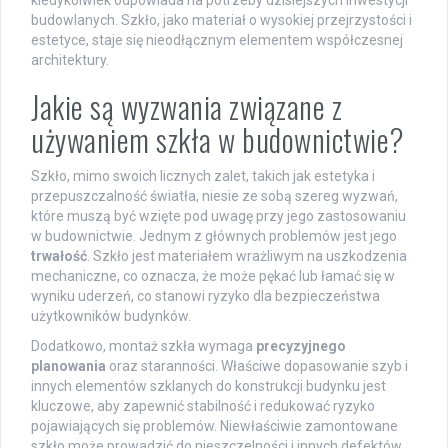
kiedykolwiek odpowiada na potrzeby dzisiejszych inwestycji
budowlanych. Szkło, jako materiał o wysokiej przejrzystości i
estetyce, staje się nieodłącznym elementem współczesnej
architektury.
Jakie są wyzwania związane z
używaniem szkła w budownictwie?
Szkło, mimo swoich licznych zalet, takich jak estetyka i
przepuszczalność światła, niesie ze sobą szereg wyzwań,
które muszą być wzięte pod uwagę przy jego zastosowaniu
w budownictwie. Jednym z głównych problemów jest jego
trwałość
. Szkło jest materiałem wrażliwym na uszkodzenia
mechaniczne, co oznacza, że może pękać lub łamać się w
wyniku uderzeń, co stanowi ryzyko dla bezpieczeństwa
użytkowników budynków.
Dodatkowo, montaż szkła wymaga
precyzyjnego
planowania
oraz staranności. Właściwe dopasowanie szyb i
innych elementów szklanych do konstrukcji budynku jest
kluczowe, aby zapewnić stabilność i redukować ryzyko
pojawiających się problemów. Niewłaściwie zamontowane
szkło może prowadzić do nieszczelności i innych defektów,