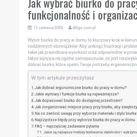
Jak wybrać biurko do pra
funkcjonalność i organizac
11 czerwca 2026
diligo.com.pl
Wybór biurka do pracy w domu to kluczowy krok w kieru
codziennych obowiązków. Aby uniknąć frustracji i prob
takie jak prawidłowa wysokość oraz odpowiednie wymiary
także wpływa na ogólne samopoczucie, co jest niezwykle i
dobrać biurko, które spełni Twoje potrzeby ergonomiczn
W tym artykule przeczytasz
Jak dobrać ergonomiczne biurko do pracy w domu?
Jakie wymiary i funkcje biurka są najważniejsze?
Jak dopasować biurko do dostępnej przestrzeni?
Jak zorganizować miejsce pracy przy biurku, aby zwiększ
Na co zwrócić uwagę przy wyborze materiału i stylu biurka
Najczęstsze błędy przy wyborze biurka do pracy w domu
FAQ – najczęściej zadawane pytania
Jakie są najlepsze metody testowania stabilności i wytrzym