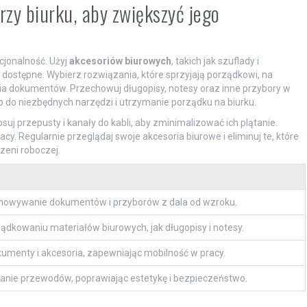
rzy biurku, aby zwiększyć jego
cjonalność. Użyj
akcesoriów biurowych
, takich jak szuflady i
o dostępne. Wybierz rozwiązania, które sprzyjają porządkowi, na
ia dokumentów. Przechowuj długopisy, notesy oraz inne przybory w
ęp do niezbędnych narzędzi i utrzymanie porządku na biurku.
osuj przepusty i kanały do kabli, aby zminimalizować ich plątanie.
cy. Regularnie przeglądaj swoje akcesoria biurowe i eliminuj te, które
zeni roboczej.
howywanie dokumentów i przyborów z dala od wzroku.
kowaniu materiałów biurowych, jak długopisy i notesy.
menty i akcesoria, zapewniając mobilność w pracy.
tanie przewodów, poprawiając estetykę i bezpieczeństwo.