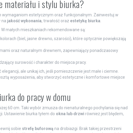
 materiału i stylu biurka?
im wymaganiom estetycznym oraz funkcjonalnym. Zainwestuj w
w na
jakość wykonania
, trwałość oraz
estetykę biurka
.
a. W małych mieszkaniach rekomendowane są:
h kolorach (biel, jasne drewno, szarości), które optycznie powiększają
ormami oraz naturalnym drewnem, zapewniający ponadczasowy
dzający surowość i charakter do miejsca pracy.
gancji, ale unikaj ich, jeśli pomieszczenie jest małe i ciemne.
resztą wyposażenia, aby stworzyć estetyczne i komfortowe miejsce
biurka do pracy w domu
iżej 60 cm. Taki wybór zmusza do nienaturalnego pochylania się nad
i. Ustawienie biurka tyłem do
okna lub drzwi
również jest błędem,
pewnij sobie
strefę buforową
na drobiazgi. Brak takiej przestrzeni