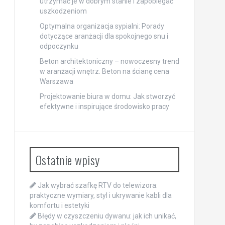
utrzymać je w dobrym stanie i zapobiegać
uszkodzeniom
Optymalna organizacja sypialni: Porady
dotyczące aranżacji dla spokojnego snu i
odpoczynku
Beton architektoniczny – nowoczesny trend
w aranżacji wnętrz. Beton na ścianę cena
Warszawa
Projektowanie biura w domu: Jak stworzyć
efektywne i inspirujące środowisko pracy
Ostatnie wpisy
Jak wybrać szafkę RTV do telewizora:
praktyczne wymiary, styl i ukrywanie kabli dla
komfortu i estetyki
Błędy w czyszczeniu dywanu: jak ich unikać,