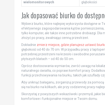
wielomonitorowych
głębokości
Jak dopasować biurko do dostępn
Wybierz biurko, które najlepiej wykorzysta dostępne w 
efektywnego zagospodarowania kątów pomieszczenia, c
tylko komputer, ale także inne potrzebne drobiazgi. Dla
złożyć po pracy, zwalniając cenną przestrzeń.
Dokładnie
zmierz miejsce, gdzie planujesz ustawić biurk
głębokość od 40 do 70 cm. W przypadku pracy z laptope
potrzebnej przestrzeni na krzesło i swobodne poruszanie
płytszych blatach – od 40 do 50 cm.
Oprócz dostosowania wymiarów, zwróć uwagę na lokalizac
naturalnego światła, co poprawi komfort pracy. Dodatkow
funkcji przechowywania na biurku, takich jak szuflady czy
Aby uniknąć bałaganu, zorganizuj przewody za pomocą u
się na biurko na kółkach, ale przy codziennej pracy najlep
Skorzystaj z powyższych wskazówek i przemyśl, jakie bi
komfortowe i funkcjonalne miejsce w Twoim domu.