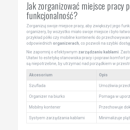
Jak zorganizować miejsce pracy p
funkcjonalność?
Zorganizuj swoje miejsce pracy, aby zwiększyć jego funk
organizery, by wszystko miało swoje miejsce i było łatw
przykład półki czy mobilne kontenerki do przechowywan
odpowiednich
organizerach
, co pozwoli na szybki dost
Nie zapomnij o efektywnym
zarządzaniu kablami
. Zast
Ułatwi to estetykę stanowiska pracy i poprawi komfort pra
są niepotrzebne, by utrzymać nad porządkiem w przestr
Akcesorium
Opis
Szuflada
Umożliwia przec
Organizer na biurko
Pomaga w uporząd
Mobilny kontener
Przechowuje doku
Systyem zarządzania kablami
Minimalizuje plą