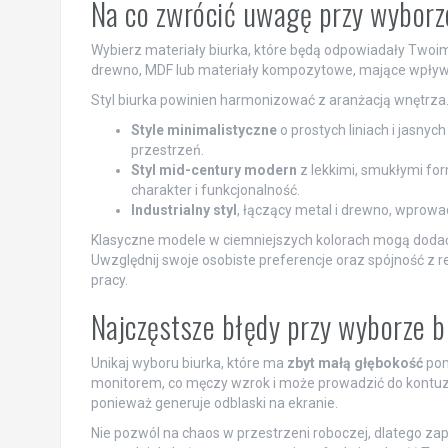
Na co zwrócić uwagę przy wyborze
Wybierz materiały biurka, które będą odpowiadały Two
drewno, MDF lub materiały kompozytowe, mające wpły
Styl biurka powinien harmonizować z aranżacją wnętrz
Style minimalistyczne
o prostych liniach i jasnyc
przestrzeń.
Styl mid-century modern
z lekkimi, smukłymi f
charakter i funkcjonalność.
Industrialny styl
, łączący metal i drewno, wprowa
Klasyczne modele w ciemniejszych kolorach mogą dodać ele
Uwzględnij swoje osobiste preferencje oraz spójność z 
pracy.
Najczęstsze błędy przy wyborze 
Unikaj wyboru biurka, które ma
zbyt małą głębokość
pon
monitorem, co męczy wzrok i może prowadzić do kontuzj
ponieważ generuje odblaski na ekranie.
Nie pozwól na chaos w przestrzeni roboczej, dlatego za