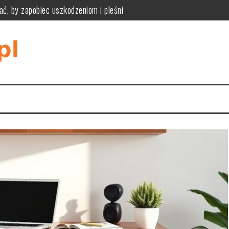
ać, by zapobiec uszkodzeniom i pleśni
ne zalety, wady i kryteria wyboru podłogi modułowej
zpoznać przyczyny i bezpiecznie je usunąć
iknąć pułapek rozmiaru, materiału i stylu wnętrza
tyczność, funkcjonalność i praktyczne zastosowania w różnych wnę
tyczne wymiary, styl i ukrywanie kabli dla komfortu i estetyki