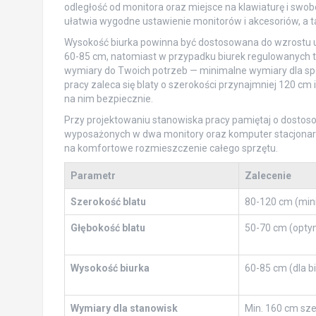
odległość od monitora oraz miejsce na klawiaturę i swob
ułatwia wygodne ustawienie monitorów i akcesoriów, a t
Wysokość biurka powinna być dostosowana do wzrostu uż
60-85 cm, natomiast w przypadku biurek regulowanych te
wymiary do Twoich potrzeb — minimalne wymiary dla spo
pracy zaleca się blaty o szerokości przynajmniej 120 cm 
na nim bezpiecznie.
Przy projektowaniu stanowiska pracy pamiętaj o dostos
wyposażonych w dwa monitory oraz komputer stacjonarn
na komfortowe rozmieszczenie całego sprzętu.
Parametr
Zalecenie
Szerokość blatu
80-120 cm (min
Głębokość blatu
50-70 cm (opty
Wysokość biurka
60-85 cm (dla bi
Wymiary dla stanowisk
Min. 160 cm sze