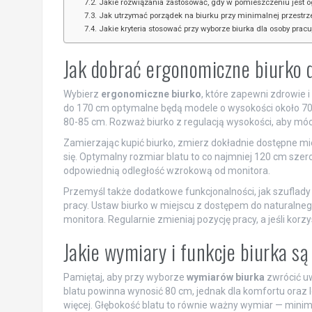
Jakie rozwiązania zastosować, gdy w pomieszczeniu jest o
Jak utrzymać porządek na biurku przy minimalnej przestrze
Jakie kryteria stosować przy wyborze biurka dla osoby pracu
Jak dobrać ergonomiczne biurko
Wybierz
ergonomiczne biurko
, które zapewni zdrowie 
do 170 cm optymalne będą modele o wysokości około 70 
80-85 cm. Rozważ biurko z regulacją wysokości, aby móc
Zamierzając kupić biurko, zmierz dokładnie dostępne mi
się. Optymalny rozmiar blatu to co najmniej 120 cm szer
odpowiednią odległość wzrokową od monitora.
Przemyśl także dodatkowe funkcjonalności, jak szuflady
pracy. Ustaw biurko w miejscu z dostępem do naturalneg
monitora. Regularnie zmieniaj pozycję pracy, a jeśli kor
Jakie wymiary i funkcje biurka s
Pamiętaj, aby przy wyborze
wymiarów biurka
zwrócić uw
blatu powinna wynosić 80 cm, jednak dla komfortu oraz 
więcej. Głębokość blatu to równie ważny wymiar — mini