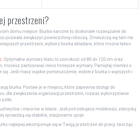
ej przestrzeni?
Twoim domu miejsce. Biurka narożne to doskonałe rozwiązanie do
o pozwala zwiększyć powierzchnię roboczą. Zmieszczą się tam nie
 mniejszych przestrzeni, wybierz biurka składane, które można łatwo
o
. Optymalne wymiary blatu to szerokość od 80 do 120 cm oraz
m, możesz zastosować nieco mniejsze wymiary. Pamiętaj również o
 się. Jeśli masz wąskie pomieszczenie, wybierz biurka o węższych i
ję biurka. Postaw je w miejscu, które zapewnia dostęp do
o, dla zwiększenia organizacji przestrzeni, rozważ wykorzystanie
 półki.
chwytów i otworów w blacie. Jeśli potrzebujesz mobilności, zdecyduj
iej sprawdzą się stabilne, stacjonarne opcje.
urko najlepiej wkomponuje się w Twoją przestrzeń do pracy, tworząc