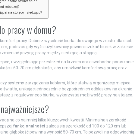
graniczone oświetlenie?
ni roboczej?
jącej na stojąco i siedząco?
 do pracy w domu?
i komfort pracy. Dobierz wysokość biurka do swojego wzrostu: dla osób
cm, podczas gdy wyżsi użytkownicy powinni szukać biurek w zakresie
 zmieniać pozycję pracy między siedzącą a stojącą.
ejsce, uwzględniając przestrzeń na krzesło oraz swobodne poruszanie
okości i 60-70 cm głębokości, aby umożliwić komfortową pracę oraz
 czy systemy zarządzania kablami, które ułatwią organizację miejsca
o światła, unikając jednocześnie bezpośrednich odblasków na ekranie
zystasz z regulowanego biurka, wykorzystaj możliwość pracy na stojąco.
ą najważniejsze?
agę na co najmniej kilka kluczowych kwestii. Minimalna szerokość
lepszej
funkcjonalności
zaleca się szerokość od 100 do 120 cm lub
malna głębokość powinna wynosić 50-70 cm. To pozwoli na odpowiednią