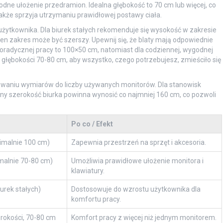
odne ułożenie przedramion. Idealna głębokość to 70 cm lub więcej, co
akże sprzyja utrzymaniu prawidłowej postawy ciała.
ytkownika. Dla biurek stałych rekomenduje się wysokość w zakresie
n zakres może być szerszy. Upewnij się, że blaty mają odpowiednie
radycznej pracy to 100×50 cm, natomiast dla codziennej, wygodnej
i głębokości 70-80 cm, aby wszystko, czego potrzebujesz, zmieściło się
owaniu wymiarów do liczby używanych monitorów. Dla stanowisk
y szerokość biurka powinna wynosić co najmniej 160 cm, co pozwoli
Po co / Efekt
imalnie 100 cm)
Zapewnia przestrzeń na sprzęt i akcesoria.
malnie 70-80 cm)
Umożliwia prawidłowe ułożenie monitora i
klawiatury.
urek stałych)
Dostosowuje do wzrostu użytkownika dla
komfortu pracy.
rokości, 70-80 cm
Komfort pracy z więcej niż jednym monitorem.