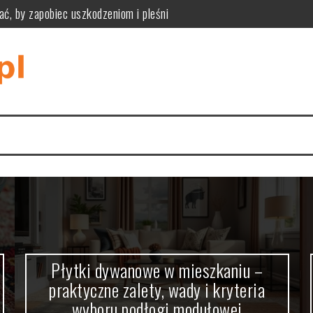
ać, by zapobiec uszkodzeniom i pleśni
ne zalety, wady i kryteria wyboru podłogi modułowej
zpoznać przyczyny i bezpiecznie je usunąć
iknąć pułapek rozmiaru, materiału i stylu wnętrza
tyczność, funkcjonalność i praktyczne zastosowania w różnych wnę
tyczne wymiary, styl i ukrywanie kabli dla komfortu i estetyki
Płytki dywanowe w mieszkaniu –
praktyczne zalety, wady i kryteria
wyboru podłogi modułowej