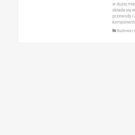
w dużej mie
składa się 
przewody i 
komponento
Budowa i 