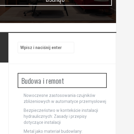
Szukaj:
Budowa i remont
Nowoczesne zastosowania czujników
zbliżeniowych w automatyce przemysłowej
Bezpieczeństwo w kontekście instalacji
hydraulicznych: Zasady i przepisy
dotyczące instalacji
Metal jako materiał budowlany: