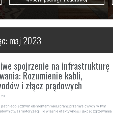
ąc:
maj 2023
iwe spojrzenie na infrastrukturę
wania: Rozumienie kabli,
odów i złącz prądowych
2023
 jest nieodłącznym elementem wielu branż przemysłowych, w tym
budownictwa i motoryzacji. To właśnie efektywność i jakość zgrzewania