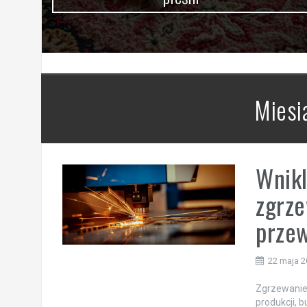
Miesi
Wnikl
zgrze
przew
22 maja 
Zgrzewanie
produkcji, 