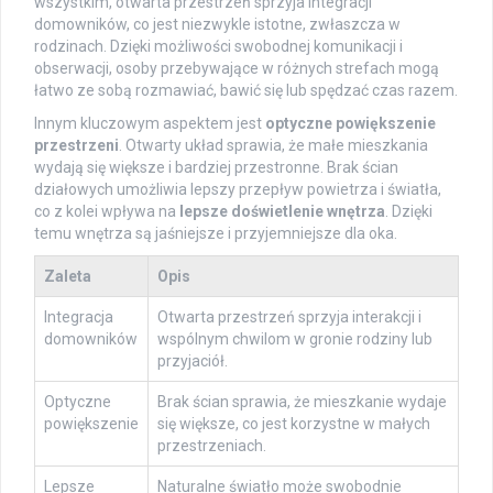
wszystkim, otwarta przestrzeń sprzyja integracji
domowników, co jest niezwykle istotne, zwłaszcza w
rodzinach. Dzięki możliwości swobodnej komunikacji i
obserwacji, osoby przebywające w różnych strefach mogą
łatwo ze sobą rozmawiać, bawić się lub spędzać czas razem.
Innym kluczowym aspektem jest
optyczne powiększenie
przestrzeni
. Otwarty układ sprawia, że małe mieszkania
wydają się większe i bardziej przestronne. Brak ścian
działowych umożliwia lepszy przepływ powietrza i światła,
co z kolei wpływa na
lepsze doświetlenie wnętrza
. Dzięki
temu wnętrza są jaśniejsze i przyjemniejsze dla oka.
Zaleta
Opis
Integracja
Otwarta przestrzeń sprzyja interakcji i
domowników
wspólnym chwilom w gronie rodziny lub
przyjaciół.
Optyczne
Brak ścian sprawia, że mieszkanie wydaje
powiększenie
się większe, co jest korzystne w małych
przestrzeniach.
Lepsze
Naturalne światło może swobodnie