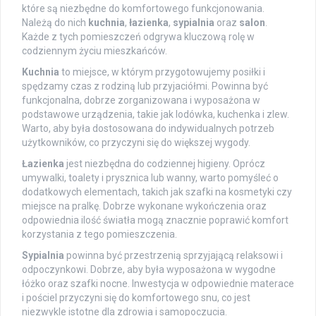
które są niezbędne do komfortowego funkcjonowania.
Należą do nich
kuchnia
,
łazienka
,
sypialnia
oraz
salon
.
Każde z tych pomieszczeń odgrywa kluczową rolę w
codziennym życiu mieszkańców.
Kuchnia
to miejsce, w którym przygotowujemy posiłki i
spędzamy czas z rodziną lub przyjaciółmi. Powinna być
funkcjonalna, dobrze zorganizowana i wyposażona w
podstawowe urządzenia, takie jak lodówka, kuchenka i zlew.
Warto, aby była dostosowana do indywidualnych potrzeb
użytkowników, co przyczyni się do większej wygody.
Łazienka
jest niezbędna do codziennej higieny. Oprócz
umywalki, toalety i prysznica lub wanny, warto pomyśleć o
dodatkowych elementach, takich jak szafki na kosmetyki czy
miejsce na pralkę. Dobrze wykonane wykończenia oraz
odpowiednia ilość światła mogą znacznie poprawić komfort
korzystania z tego pomieszczenia.
Sypialnia
powinna być przestrzenią sprzyjającą relaksowi i
odpoczynkowi. Dobrze, aby była wyposażona w wygodne
łóżko oraz szafki nocne. Inwestycja w odpowiednie materace
i pościel przyczyni się do komfortowego snu, co jest
niezwykle istotne dla zdrowia i samopoczucia.