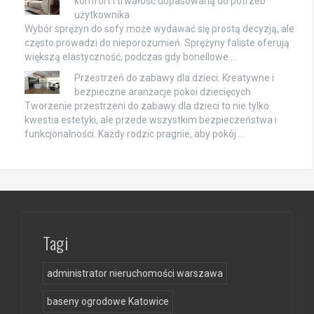
komfort i trwałość dopasowaną do potrzeb
użytkownika
Wybór sprężyn do sofy może wydawać się prostą decyzją, ale
często prowadzi do nieporozumień. Sprężyny faliste oferują
większą elastyczność, podczas gdy bonellowe …
Przestrzeń do zabawy dla dzieci: Kreatywne i
bezpieczne aranżacje pokoi dziecięcych
Tworzenie przestrzeni do zabawy dla dzieci to nie tylko
kwestia estetyki, ale przede wszystkim bezpieczeństwa i
funkcjonalności. Każdy rodzic pragnie, aby pokój …
Tagi
administrator nieruchomości warszawa
baseny ogrodowe Katowice