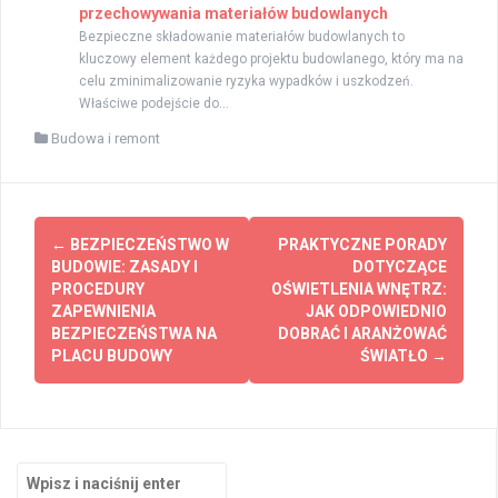
przechowywania materiałów budowlanych
Bezpieczne składowanie materiałów budowlanych to
kluczowy element każdego projektu budowlanego, który ma na
celu zminimalizowanie ryzyka wypadków i uszkodzeń.
Właściwe podejście do...
Budowa i remont
Zobacz
←
BEZPIECZEŃSTWO W
PRAKTYCZNE PORADY
wpisy
BUDOWIE: ZASADY I
DOTYCZĄCE
PROCEDURY
OŚWIETLENIA WNĘTRZ:
ZAPEWNIENIA
JAK ODPOWIEDNIO
BEZPIECZEŃSTWA NA
DOBRAĆ I ARANŻOWAĆ
PLACU BUDOWY
ŚWIATŁO
→
Szukaj: