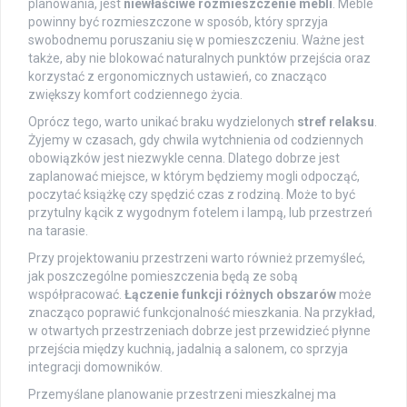
planowania, jest
niewłaściwe rozmieszczenie mebli
. Meble
powinny być rozmieszczone w sposób, który sprzyja
swobodnemu poruszaniu się w pomieszczeniu. Ważne jest
także, aby nie blokować naturalnych punktów przejścia oraz
korzystać z ergonomicznych ustawień, co znacząco
zwiększy komfort codziennego życia.
Oprócz tego, warto unikać braku wydzielonych
stref relaksu
.
Żyjemy w czasach, gdy chwila wytchnienia od codziennych
obowiązków jest niezwykle cenna. Dlatego dobrze jest
zaplanować miejsce, w którym będziemy mogli odpocząć,
poczytać książkę czy spędzić czas z rodziną. Może to być
przytulny kącik z wygodnym fotelem i lampą, lub przestrzeń
na tarasie.
Przy projektowaniu przestrzeni warto również przemyśleć,
jak poszczególne pomieszczenia będą ze sobą
współpracować.
Łączenie funkcji różnych obszarów
może
znacząco poprawić funkcjonalność mieszkania. Na przykład,
w otwartych przestrzeniach dobrze jest przewidzieć płynne
przejścia między kuchnią, jadalnią a salonem, co sprzyja
integracji domowników.
Przemyślane planowanie przestrzeni mieszkalnej ma