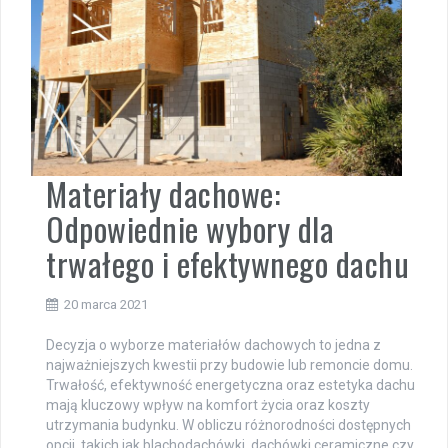
Materiały dachowe:
Odpowiednie wybory dla
trwałego i efektywnego dachu
20 marca 2021
Decyzja o wyborze materiałów dachowych to jedna z
najważniejszych kwestii przy budowie lub remoncie domu.
Trwałość, efektywność energetyczna oraz estetyka dachu
mają kluczowy wpływ na komfort życia oraz koszty
utrzymania budynku. W obliczu różnorodności dostępnych
opcji, takich jak blachodachówki, dachówki ceramiczne czy