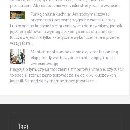
przestrzeni. Aby skutecznie wydzielić strefy, warto zwrócić …
Funkcjonalna kuchnia: Jak zoptymalizować
przestrzeń i zapewnić wygodne warunki pracy
Funkcjonalna kuchnia to marzenie wielu domowników, jednak
jej zaprojektowanie wymaga przemyślenia i staranności.
Kluczowe jest nie tylko estetyczne wykończenie, ale przede
wszystkim …
Montaż mebli samodzielnie czy z profesjonalną
ekipą: kiedy warto wybrać każdą z opcji i na co
zwrócić uwagę
Decyzja o tym, czy samodzielnie zmontować meble, czy zlecić
to specjalistom, często sprowadza się do kilku kluczowych
kwestii. Samodzielny montaż może przynieść …
Tagi