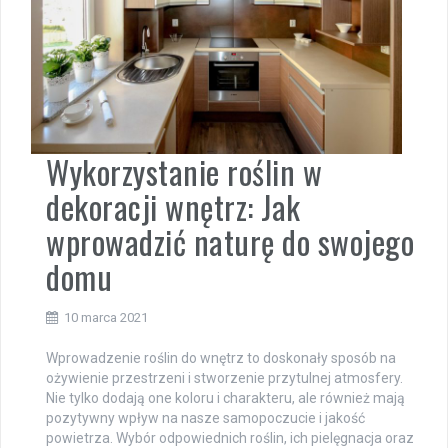
Wykorzystanie roślin w
dekoracji wnętrz: Jak
wprowadzić naturę do swojego
domu
10 marca 2021
Wprowadzenie roślin do wnętrz to doskonały sposób na
ożywienie przestrzeni i stworzenie przytulnej atmosfery.
Nie tylko dodają one koloru i charakteru, ale również mają
pozytywny wpływ na nasze samopoczucie i jakość
powietrza. Wybór odpowiednich roślin, ich pielęgnacja oraz