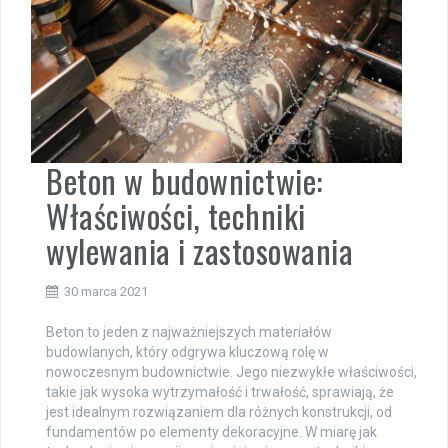
Beton w budownictwie:
Właściwości, techniki
wylewania i zastosowania
30 marca 2021
Beton to jeden z najważniejszych materiałów
budowlanych, który odgrywa kluczową rolę w
nowoczesnym budownictwie. Jego niezwykłe właściwości,
takie jak wysoka wytrzymałość i trwałość, sprawiają, że
jest idealnym rozwiązaniem dla różnych konstrukcji, od
fundamentów po elementy dekoracyjne. W miarę jak