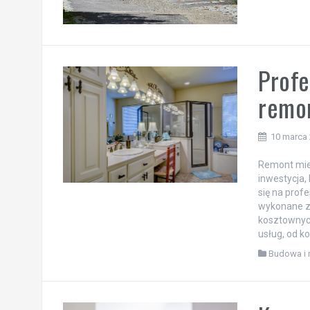
Profe
remo
10 marca
Remont mies
inwestycja,
się na prof
wykonane z 
kosztownyc
usług, od k
Budowa i 