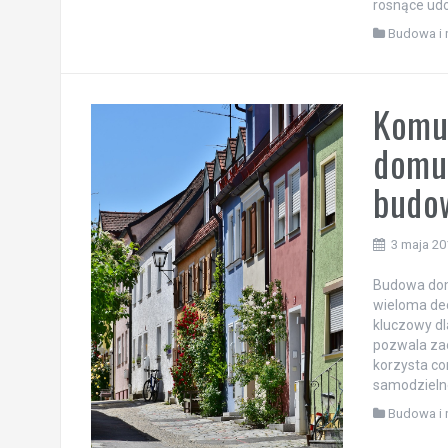
rosnące udo
Budowa i 
Komu
domu
budo
3 maja 20
Budowa domu
wieloma de
kluczowy dl
pozwala zao
korzysta co
samodzieln
Budowa i 