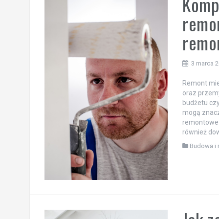
Komp
remon
remo
3 marca 
Remont mie
oraz przemy
budżetu czy
mogą znaczn
remontowe o
również dowi
Budowa i 