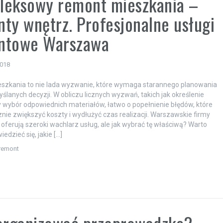
leksowy remont mieszkania –
ty wnętrz. Profesjonalne usługi
ntowe Warszawa
2018
szkania to nie lada wyzwanie, które wymaga starannego planowania
ślanych decyzji. W obliczu licznych wyzwań, takich jak określenie
 wybór odpowiednich materiałów, łatwo o popełnienie błędów, które
ie zwiększyć koszty i wydłużyć czas realizacji. Warszawskie firmy
ferują szeroki wachlarz usług, ale jak wybrać tę właściwą? Warto
edzieć się, jakie […]
remont