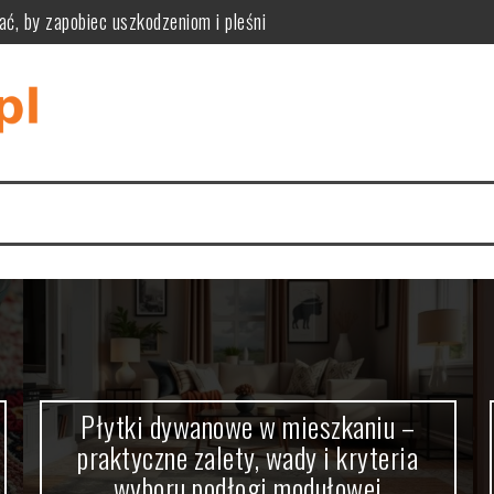
ać, by zapobiec uszkodzeniom i pleśni
ne zalety, wady i kryteria wyboru podłogi modułowej
zpoznać przyczyny i bezpiecznie je usunąć
iknąć pułapek rozmiaru, materiału i stylu wnętrza
tyczność, funkcjonalność i praktyczne zastosowania w różnych wnę
tyczne wymiary, styl i ukrywanie kabli dla komfortu i estetyki
Płytki dywanowe w mieszkaniu –
praktyczne zalety, wady i kryteria
wyboru podłogi modułowej