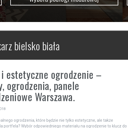
arz bielsko biała
 i estetyczne ogrodzenie –
, ogrodzenia, panele
dzeniowe Warszawa.
2018
alnego ogrodzenia, które będzie nie tylko estetyczne, ale także
la portfela? Wybór odpowiedniego materiału na ogrodzenie to klucz do