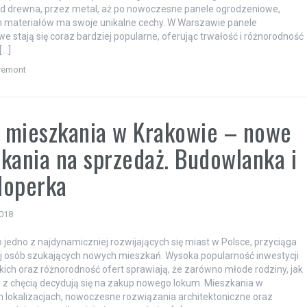
od drewna, przez metal, aż po nowoczesne panele ogrodzeniowe,
h materiałów ma swoje unikalne cechy. W Warszawie panele
e stają się coraz bardziej popularne, oferując trwałość i różnorodność
[…]
remont
 mieszkania w Krakowie – nowe
kania na sprzedaż. Budowlanka i
loperka
2018
o jedno z najdynamiczniej rozwijających się miast w Polsce, przyciąga
j osób szukających nowych mieszkań. Wysoka popularność inwestycji
ich oraz różnorodność ofert sprawiają, że zarówno młode rodziny, jak
y z chęcią decydują się na zakup nowego lokum. Mieszkania w
h lokalizacjach, nowoczesne rozwiązania architektoniczne oraz