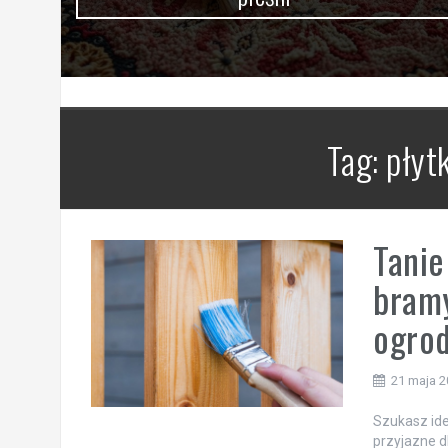
Tag:
płytk
Tanie
bramy
ogro
21 maja 
Szukasz ide
przyjazne d