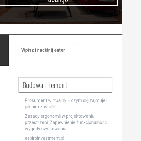
Szukaj:
Budowa i remont
Prosument wirtualny – czym się zajmuje i
jak nim zostać?
Zasady ergonomii w projektowaniu
przestrzeni: Zapewnienie funkcjonalności i
wygody użytkowania
espiroinvestment.pl