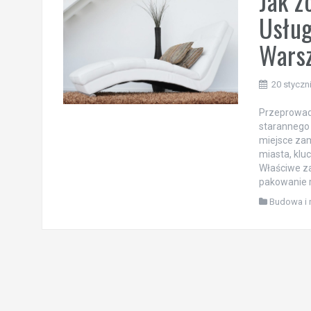
Jak z
Usług
Warsz
20 styczn
Przeprowadz
starannego 
miejsce za
miasta, klu
Właściwe za
pakowanie 
Budowa i 