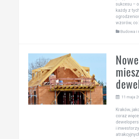
sukcesu – 
każdy z tyc
ogrodzeniow
wzorów, co 
Budowa i 
Nowe
miesz
dewe
11 maja 
Kraków, jak
coraz więce
dewelopersk
i inwestorz
atrakcyjnyc