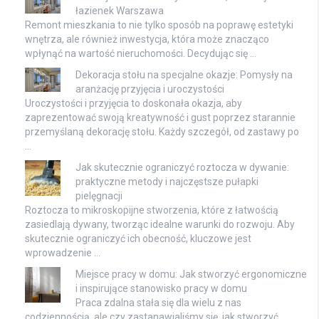
łazienek Warszawa
Remont mieszkania to nie tylko sposób na poprawę estetyki
wnętrza, ale również inwestycja, która może znacząco
wpłynąć na wartość nieruchomości. Decydując się …
Dekoracja stołu na specjalne okazje: Pomysły na
aranżację przyjęcia i uroczystości
Uroczystości i przyjęcia to doskonała okazja, aby
zaprezentować swoją kreatywność i gust poprzez starannie
przemyślaną dekorację stołu. Każdy szczegół, od zastawy po
…
Jak skutecznie ograniczyć roztocza w dywanie:
praktyczne metody i najczęstsze pułapki
pielęgnacji
Roztocza to mikroskopijne stworzenia, które z łatwością
zasiedlają dywany, tworząc idealne warunki do rozwoju. Aby
skutecznie ograniczyć ich obecność, kluczowe jest
wprowadzenie …
Miejsce pracy w domu: Jak stworzyć ergonomiczne
i inspirujące stanowisko pracy w domu
Praca zdalna stała się dla wielu z nas
codziennością, ale czy zastanawialiśmy się, jak stworzyć