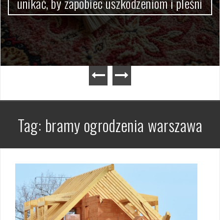
ać, by zapobiec uszkodzeniom i pleśni
prakt
Tag:
bramy ogrodzenia warszawa