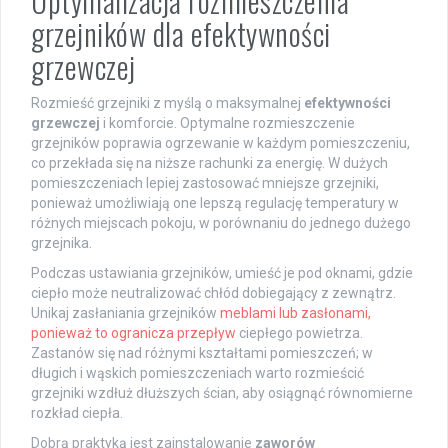
Optymalizacja rozmieszczenia
grzejników dla efektywności
grzewczej
Rozmieść grzejniki z myślą o maksymalnej
efektywności
grzewczej
i komforcie. Optymalne rozmieszczenie
grzejników poprawia ogrzewanie w każdym pomieszczeniu,
co przekłada się na niższe rachunki za energię. W dużych
pomieszczeniach lepiej zastosować mniejsze grzejniki,
ponieważ umożliwiają one lepszą regulację temperatury w
różnych miejscach pokoju, w porównaniu do jednego dużego
grzejnika.
Podczas ustawiania grzejników, umieść je pod oknami, gdzie
ciepło może neutralizować chłód dobiegający z zewnątrz.
Unikaj zasłaniania grzejników
meblami lub zasłonami,
ponieważ to ogranicza przepływ
ciepłego powietrza.
Zastanów się nad różnymi kształtami pomieszczeń; w
długich i wąskich pomieszczeniach warto rozmieścić
grzejniki wzdłuż dłuższych ścian, aby osiągnąć równomierne
rozkład ciepła.
Dobrą praktyką jest zainstalowanie
zaworów