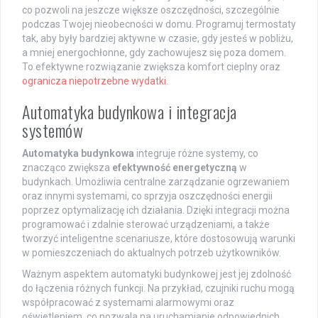
co pozwoli na jeszcze większe oszczędności, szczególnie
podczas Twojej nieobecności w domu. Programuj termostaty
tak, aby były bardziej aktywne w czasie, gdy jesteś w pobliżu,
a mniej energochłonne, gdy zachowujesz się poza domem.
To efektywne rozwiązanie zwiększa komfort cieplny oraz
ogranicza niepotrzebne wydatki
.
Automatyka budynkowa i integracja
systemów
Automatyka budynkowa
integruje różne systemy, co
znacząco zwiększa
efektywność energetyczną
w
budynkach. Umożliwia centralne zarządzanie ogrzewaniem
oraz innymi systemami, co sprzyja oszczędności energii
poprzez optymalizację ich działania. Dzięki integracji można
programować i zdalnie sterować urządzeniami, a także
tworzyć inteligentne scenariusze, które dostosowują warunki
w pomieszczeniach do aktualnych potrzeb użytkowników.
Ważnym aspektem automatyki budynkowej jest jej zdolność
do łączenia różnych funkcji. Na przykład, czujniki ruchu mogą
współpracować z systemami alarmowymi oraz
oświetleniem, co pozwala na uruchamianie odpowiednich