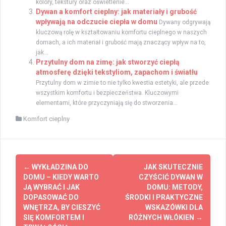
kolory, tekstury oraz oświetlenie...
Dywan a komfort cieplny: jak materiały i grubość
wpływają na odczucie ciepła w domu
Dywany odgrywają
kluczową rolę w kształtowaniu komfortu cieplnego w naszych
domach, a ich materiał i grubość mają znaczący wpływ na to,
jak...
Przytulny dom na zimę: jak stworzyć ciepłą
atmosferę dzięki tekstyliom, zapachom i światłu
Przytulny dom w zimie to nie tylko kwestia estetyki, ale przede
wszystkim komfortu i bezpieczeństwa. Kluczowymi
elementami, które przyczyniają się do stworzenia...
Komfort cieplny
Zobacz
←
WYKŁADZINA DO
JAK SKUTECZNIE
wpisy
DOMU – KIEDY WARTO
CZYŚCIĆ DYWAN W
JĄ WYBRAĆ I JAK
DOMU: METODY,
DOPASOWAĆ DO
ŚRODKI I PRAKTYCZNE
WNĘTRZA, BY CIESZYĆ
WSKAZÓWKI DLA
SIĘ KOMFORTEM I
RÓŻNYCH WŁÓKIEN
→