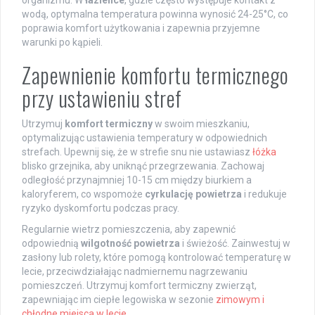
wodą, optymalna temperatura powinna wynosić 24-25°C, co
poprawia komfort użytkowania i zapewnia przyjemne
warunki po kąpieli.
Zapewnienie komfortu termicznego
przy ustawieniu stref
Utrzymuj
komfort termiczny
w swoim mieszkaniu,
optymalizując ustawienia temperatury w odpowiednich
strefach. Upewnij się, że w strefie snu nie ustawiasz
łóżka
blisko grzejnika, aby uniknąć przegrzewania. Zachowaj
odległość przynajmniej 10-15 cm między biurkiem a
kaloryferem, co wspomoże
cyrkulację powietrza
i redukuje
ryzyko dyskomfortu podczas pracy.
Regularnie wietrz pomieszczenia, aby zapewnić
odpowiednią
wilgotność powietrza
i świeżość. Zainwestuj w
zasłony lub rolety, które pomogą kontrolować temperaturę w
lecie, przeciwdziałając nadmiernemu nagrzewaniu
pomieszczeń. Utrzymuj komfort termiczny zwierząt,
zapewniając im ciepłe legowiska w sezonie
zimowym i
chłodne miejsca w lecie
.