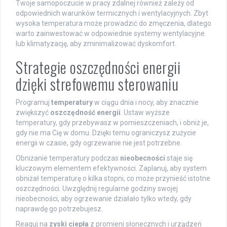
Twoje samopoczucie w pracy zdalnej również zależy od
odpowiednich warunków termicznych i wentylacyjnych. Zbyt
wysoka temperatura może prowadzić do zmęczenia, dlatego
warto zainwestować w odpowiednie systemy wentylacyjne
lub klimatyzację, aby zminimalizować dyskomfort.
Strategie oszczędności energii
dzięki strefowemu sterowaniu
Programuj
temperatury
w ciągu dnia i nocy, aby znacznie
zwiększyć
oszczędność energii
. Ustaw wyższe
temperatury, gdy przebywasz w pomieszczeniach, i obniż je,
gdy nie ma Cię w domu. Dzięki temu ograniczysz zużycie
energii w czasie, gdy ogrzewanie nie jest potrzebne.
Obniżanie temperatury podczas
nieobecności
staje się
kluczowym elementem efektywności. Zaplanuj, aby system
obniżał temperaturę o kilka stopni, co może przynieść istotne
oszczędności. Uwzględnij regularne godziny swojej
nieobecności, aby ogrzewanie działało tylko wtedy, gdy
naprawdę go potrzebujesz.
Reaguj na
zyski ciepła
z promieni słonecznych i urządzeń