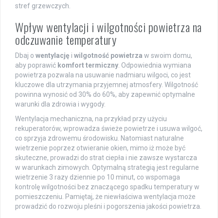
stref grzewczych.
Wpływ wentylacji i wilgotności powietrza na
odczuwanie temperatury
Dbaj o
wentylację
i
wilgotność powietrza
w swoim domu,
aby poprawić
komfort termiczny
. Odpowiednia wymiana
powietrza pozwala na usuwanie nadmiaru wilgoci, co jest
kluczowe dla utrzymania przyjemnej atmosfery. Wilgotność
powinna wynosić od 30% do 60%, aby zapewnić optymalne
warunki dla zdrowia i wygody.
Wentylacja mechaniczna, na przykład przy użyciu
rekuperatorów, wprowadza świeże powietrze i usuwa wilgoć,
co sprzyja zdrowemu środowisku. Natomiast naturalne
wietrzenie poprzez otwieranie okien, mimo iż może być
skuteczne, prowadzi do strat ciepła i nie zawsze wystarcza
w warunkach zimowych. Optymalną strategią jest regularne
wietrzenie 3 razy dziennie po 10 minut, co wspomaga
kontrolę wilgotności bez znaczącego spadku temperatury w
pomieszczeniu. Pamiętaj, że niewłaściwa wentylacja może
prowadzić do rozwoju pleśni i pogorszenia jakości powietrza.