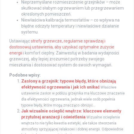
Nieprzemyślane rozmieszczenie grzejników – może
skutkować słabym ogrzewaniem lub przegrzewaniem
określonych pomieszczeń.
Niewłaściwa kalibracja termostatów – co wpływa na
błędne odczyty temperatury i niewłaściwe działanie
systemu.
Ustawiając
strefy grzewcze, regularnie sprawdzaj i
dostosowuj
ustawienia, aby uzyskać optymalne zużycie
energii
i komfort cieplny. Zainwestuj w badania wydajności
grzewczej, aby lepiej zrozumieć potrzeby swojego
mieszkania i dostosować system do swoich wymagań.
Podobne wpisy:
Zasłony a grzejnik: typowe błędy, które obniżają
efektywność ogrzewania i jak ich unikać
Właściwe
ustawienie zasłon w pobliżu grzejnika ma kluczowe znaczenie
dla efektywności ogrzewania, jednak wiele osób popełnia
typowe błędy, które mogą znacząco obniżyć...
Jak wizualnie ocieplić wnętrze: kluczowe elementy
przytulnej aranżacji i oświetlenia
Wizualne ocieplenie
wnętrza to nie tylko kwestia estetyki, ale także stworzenia
atmosfery sprzyjającej relaksowi i dobrej energii. Odpowiednie