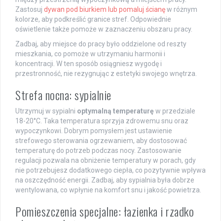
Zastosuj
dywan pod biurkiem lub pomaluj ścianę
w różnym
kolorze, aby podkreślić granice stref. Odpowiednie
oświetlenie także pomoże w zaznaczeniu obszaru pracy.
Zadbaj, aby miejsce do pracy było oddzielone od reszty
mieszkania, co pomoże w utrzymaniu harmonii i
koncentracji. W ten sposób osiągniesz wygodę i
przestronność, nie rezygnując z estetyki swojego wnętrza.
Strefa nocna: sypialnie
Utrzymuj w sypialni
optymalną temperaturę
w przedziale
18-20°C. Taka temperatura sprzyja zdrowemu snu oraz
wypoczynkowi. Dobrym pomysłem jest ustawienie
strefowego sterowania ogrzewaniem, aby dostosować
temperaturę do potrzeb podczas nocy. Zastosowanie
regulacji pozwala na obniżenie temperatury w porach, gdy
nie potrzebujesz dodatkowego ciepła, co pozytywnie wpływa
na oszczędność energii. Zadbaj, aby sypialnia była dobrze
wentylowana, co wpłynie na komfort snu i jakość powietrza.
Pomieszczenia specjalne: łazienka i rzadko