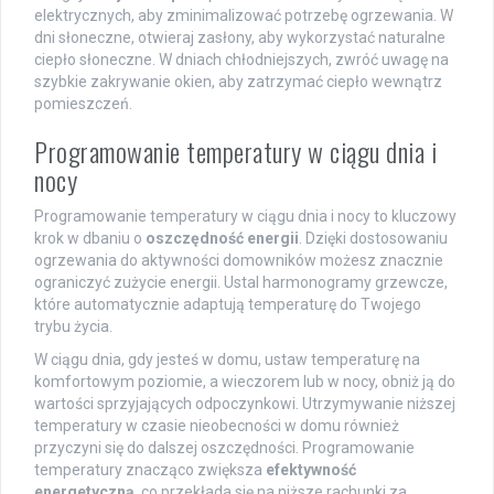
elektrycznych, aby zminimalizować potrzebę ogrzewania. W
dni słoneczne, otwieraj zasłony, aby wykorzystać naturalne
ciepło słoneczne. W dniach chłodniejszych, zwróć uwagę na
szybkie zakrywanie okien, aby zatrzymać ciepło wewnątrz
pomieszczeń.
Programowanie temperatury w ciągu dnia i
nocy
Programowanie temperatury w ciągu dnia i nocy to kluczowy
krok w dbaniu o
oszczędność energii
. Dzięki dostosowaniu
ogrzewania do aktywności domowników możesz znacznie
ograniczyć zużycie energii. Ustal harmonogramy grzewcze,
które automatycznie adaptują temperaturę do Twojego
trybu życia.
W ciągu dnia, gdy jesteś w domu, ustaw temperaturę na
komfortowym poziomie, a wieczorem lub w nocy, obniż ją do
wartości sprzyjających odpoczynkowi. Utrzymywanie niższej
temperatury w czasie nieobecności w domu również
przyczyni się do dalszej oszczędności. Programowanie
temperatury znacząco zwiększa
efektywność
energetyczną
, co przekłada się na niższe rachunki za