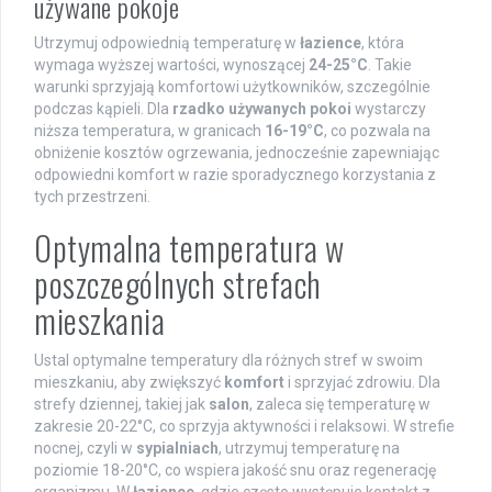
używane pokoje
Utrzymuj odpowiednią temperaturę w
łazience
, która
wymaga wyższej wartości, wynoszącej
24-25°C
. Takie
warunki sprzyjają komfortowi użytkowników, szczególnie
podczas kąpieli. Dla
rzadko używanych pokoi
wystarczy
niższa temperatura, w granicach
16-19°C
, co pozwala na
obniżenie kosztów ogrzewania, jednocześnie zapewniając
odpowiedni komfort w razie sporadycznego korzystania z
tych przestrzeni.
Optymalna temperatura w
poszczególnych strefach
mieszkania
Ustal optymalne temperatury dla różnych stref w swoim
mieszkaniu, aby zwiększyć
komfort
i sprzyjać zdrowiu. Dla
strefy dziennej, takiej jak
salon
, zaleca się temperaturę w
zakresie 20-22°C, co sprzyja aktywności i relaksowi. W strefie
nocnej, czyli w
sypialniach
, utrzymuj temperaturę na
poziomie 18-20°C, co wspiera jakość snu oraz regenerację
organizmu. W
łazience
, gdzie często występuje kontakt z