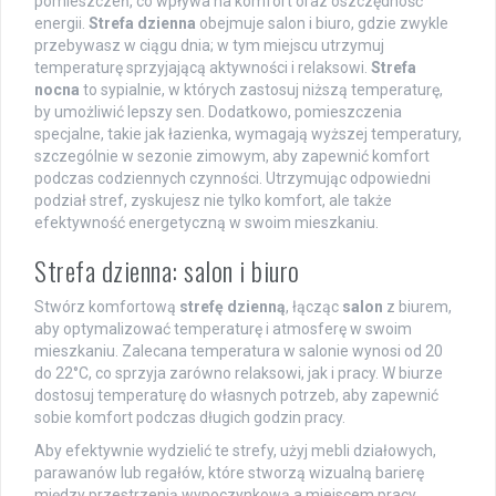
pomieszczeń, co wpływa na komfort oraz oszczędność
energii.
Strefa dzienna
obejmuje salon i biuro, gdzie zwykle
przebywasz w ciągu dnia; w tym miejscu utrzymuj
temperaturę sprzyjającą aktywności i relaksowi.
Strefa
nocna
to sypialnie, w których zastosuj niższą temperaturę,
by umożliwić lepszy sen. Dodatkowo, pomieszczenia
specjalne, takie jak łazienka, wymagają wyższej temperatury,
szczególnie w sezonie zimowym, aby zapewnić komfort
podczas codziennych czynności. Utrzymując odpowiedni
podział stref, zyskujesz nie tylko komfort, ale także
efektywność energetyczną w swoim mieszkaniu.
Strefa dzienna: salon i biuro
Stwórz komfortową
strefę dzienną
, łącząc
salon
z biurem,
aby optymalizować temperaturę i atmosferę w swoim
mieszkaniu. Zalecana temperatura w salonie wynosi od 20
do 22°C, co sprzyja zarówno relaksowi, jak i pracy. W biurze
dostosuj temperaturę do własnych potrzeb, aby zapewnić
sobie komfort podczas długich godzin pracy.
Aby efektywnie wydzielić te strefy, użyj mebli działowych,
parawanów lub regałów, które stworzą wizualną barierę
między przestrzenią wypoczynkową a miejscem pracy.