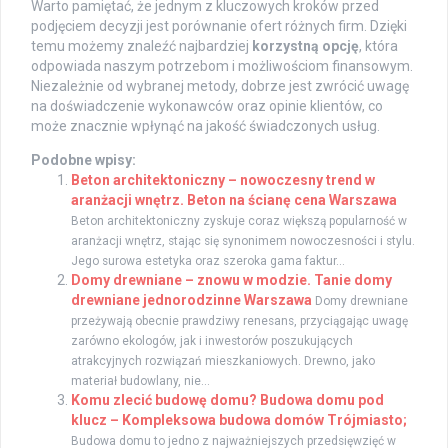
Warto pamiętać, że jednym z kluczowych kroków przed
podjęciem decyzji jest porównanie ofert różnych firm. Dzięki
temu możemy znaleźć najbardziej
korzystną opcję
, która
odpowiada naszym potrzebom i możliwościom finansowym.
Niezależnie od wybranej metody, dobrze jest zwrócić uwagę
na doświadczenie wykonawców oraz opinie klientów, co
może znacznie wpłynąć na jakość świadczonych usług.
Podobne wpisy:
Beton architektoniczny – nowoczesny trend w
aranżacji wnętrz. Beton na ścianę cena Warszawa
Beton architektoniczny zyskuje coraz większą popularność w
aranżacji wnętrz, stając się synonimem nowoczesności i stylu.
Jego surowa estetyka oraz szeroka gama faktur...
Domy drewniane – znowu w modzie. Tanie domy
drewniane jednorodzinne Warszawa
Domy drewniane
przeżywają obecnie prawdziwy renesans, przyciągając uwagę
zarówno ekologów, jak i inwestorów poszukujących
atrakcyjnych rozwiązań mieszkaniowych. Drewno, jako
materiał budowlany, nie...
Komu zlecić budowę domu? Budowa domu pod
klucz – Kompleksowa budowa domów Trójmiasto;
Budowa domu to jedno z najważniejszych przedsięwzięć w