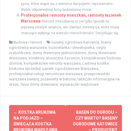
życiu, które wiąże się z wieloma decyzjami i wyzwaniami.
Wybór odpowiedniej firmy budowlanej może...
Profesjonalne remonty mieszkań, remonty łazienek
Warszawa
Remont mieszkania to nie tylko sposób na
poprawę estetyki wnętrza, ale również inwestycja, która może
znacząco wpłynąć na wartość nieruchomości. Decydując się...
Budowa i remont
baseny ogrodowe Katowice
,
bramy
ogrodzenia warszawa
,
budowlanka i deweloperka
,
cegła
rozbiórkowa
,
domy drewniane jednorodzinne
,
domy drewniane
Warszawa
,
Kolektory słoneczne Szczecin
,
kompleksowa budowa
domów
,
kompleksowe remonty warszawa
,
Ledowa kostka
brukowa sprzedaż
,
panele ogrodzeniowe Warszawa
,
profesjonalne usługi remontowe warszawa
,
przeprowadzki
warszawa bielany
,
przewierty w betonie
,
tabliczki informacyjne na
drzwi
,
Tanie domy drewniane
,
wycieraczki wejściowe
Zobacz
←
KOSTKA BRUKOWA
BASEN DO OGRODU –
wpisy
NA PODJAZD –
CZY WARTO? BASENY
ŚWIECĄCA KOSTKA
OGRODOWE KATOWICE
BRUKOWA WARSZAWA.
– PRODUCENT