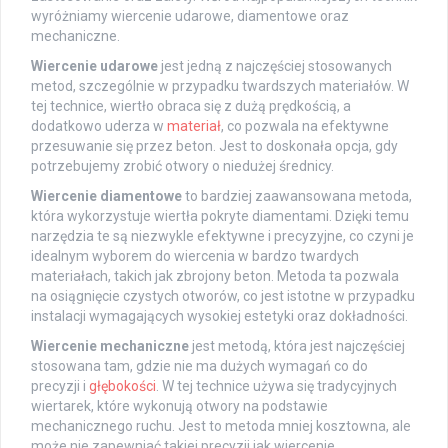
wyróżniamy wiercenie udarowe, diamentowe oraz
mechaniczne.
Wiercenie udarowe
jest jedną z najczęściej stosowanych
metod, szczególnie w przypadku twardszych materiałów. W
tej technice, wiertło obraca się z dużą prędkością, a
dodatkowo uderza w
materiał
, co pozwala na efektywne
przesuwanie się przez beton. Jest to doskonała opcja, gdy
potrzebujemy zrobić otwory o niedużej średnicy.
Wiercenie diamentowe
to bardziej zaawansowana metoda,
która wykorzystuje wiertła pokryte diamentami. Dzięki temu
narzędzia te są niezwykle efektywne i precyzyjne, co czyni je
idealnym wyborem do wiercenia w bardzo twardych
materiałach, takich jak zbrojony beton. Metoda ta pozwala
na osiągnięcie czystych otworów, co jest istotne w przypadku
instalacji wymagających wysokiej estetyki oraz dokładności.
Wiercenie mechaniczne
jest metodą, która jest najczęściej
stosowana tam, gdzie nie ma dużych wymagań co do
precyzji i
głębokości
. W tej technice używa się tradycyjnych
wiertarek, które wykonują otwory na podstawie
mechanicznego ruchu. Jest to metoda mniej kosztowna, ale
może nie zapewniać takiej precyzji jak wiercenie