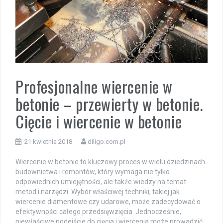
Profesjonalne wiercenie w
betonie – przewierty w betonie.
Cięcie i wiercenie w betonie
21 kwietnia 2018
diligo.com.pl
Wiercenie w betonie to kluczowy proces w wielu dziedzinach
budownictwa i remontów, który wymaga nie tylko
odpowiednich umiejętności, ale także wiedzy na temat
metod i narzędzi. Wybór właściwej techniki, takiej jak
wiercenie diamentowe czy udarowe, może zadecydować o
efektywności całego przedsięwzięcia. Jednocześnie,
niewłaściwe podejście do cięcia i wiercenia może prowadzić