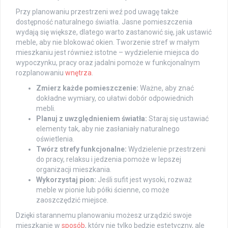
Przy planowaniu przestrzeni weź pod uwagę także
dostępność naturalnego światła. Jasne pomieszczenia
wydają się większe, dlatego warto zastanowić się, jak ustawić
meble, aby nie blokować okien. Tworzenie stref w małym
mieszkaniu jest również istotne – wydzielenie miejsca do
wypoczynku, pracy oraz jadalni pomoże w funkcjonalnym
rozplanowaniu
wnętrza
.
Zmierz każde pomieszczenie:
Ważne, aby znać
dokładne wymiary, co ułatwi dobór odpowiednich
mebli.
Planuj z uwzględnieniem światła:
Staraj się ustawiać
elementy tak, aby nie zasłaniały naturalnego
oświetlenia.
Twórz strefy funkcjonalne:
Wydzielenie przestrzeni
do pracy, relaksu i jedzenia pomoże w lepszej
organizacji mieszkania.
Wykorzystaj pion:
Jeśli sufit jest wysoki, rozważ
meble w pionie lub półki ścienne, co może
zaoszczędzić miejsce.
Dzięki starannemu planowaniu możesz urządzić swoje
mieszkanie w
sposób
, który nie tylko będzie estetyczny, ale