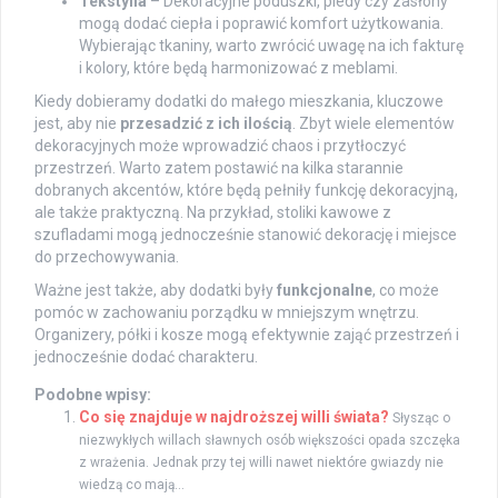
Tekstylia
– Dekoracyjne poduszki, pledy czy zasłony
mogą dodać ciepła i poprawić komfort użytkowania.
Wybierając tkaniny, warto zwrócić uwagę na ich fakturę
i kolory, które będą harmonizować z meblami.
Kiedy dobieramy dodatki do małego mieszkania, kluczowe
jest, aby nie
przesadzić z ich ilością
. Zbyt wiele elementów
dekoracyjnych może wprowadzić chaos i przytłoczyć
przestrzeń. Warto zatem postawić na kilka starannie
dobranych akcentów, które będą pełniły funkcję dekoracyjną,
ale także praktyczną. Na przykład, stoliki kawowe z
szufladami mogą jednocześnie stanowić dekorację i miejsce
do przechowywania.
Ważne jest także, aby dodatki były
funkcjonalne
, co może
pomóc w zachowaniu porządku w mniejszym wnętrzu.
Organizery, półki i kosze mogą efektywnie zająć przestrzeń i
jednocześnie dodać charakteru.
Podobne wpisy:
Co się znajduje w najdroższej willi świata?
Słysząc o
niezwykłych willach sławnych osób większości opada szczęka
z wrażenia. Jednak przy tej willi nawet niektóre gwiazdy nie
wiedzą co mają...