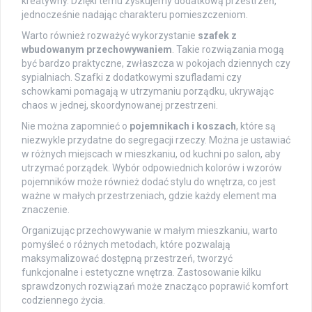
kreatywny. Dzięki temu zyskujemy dodatkową przestrzeń,
jednocześnie nadając charakteru pomieszczeniom.
Warto również rozważyć wykorzystanie
szafek z
wbudowanym przechowywaniem
. Takie rozwiązania mogą
być bardzo praktyczne, zwłaszcza w pokojach dziennych czy
sypialniach. Szafki z dodatkowymi szufladami czy
schowkami pomagają w utrzymaniu porządku, ukrywając
chaos w jednej, skoordynowanej przestrzeni.
Nie można zapomnieć o
pojemnikach i koszach
, które są
niezwykle przydatne do segregacji rzeczy. Można je ustawiać
w różnych miejscach w mieszkaniu, od kuchni po salon, aby
utrzymać porządek. Wybór odpowiednich kolorów i wzorów
pojemników może również dodać stylu do wnętrza, co jest
ważne w małych przestrzeniach, gdzie każdy element ma
znaczenie.
Organizując przechowywanie w małym mieszkaniu, warto
pomyśleć o różnych metodach, które pozwalają
maksymalizować dostępną przestrzeń, tworzyć
funkcjonalne i estetyczne wnętrza. Zastosowanie kilku
sprawdzonych rozwiązań może znacząco poprawić komfort
codziennego życia.