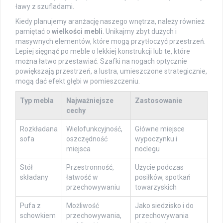
ławy z szufladami.
Kiedy planujemy aranżację naszego wnętrza, należy również
pamiętać o
wielkości mebli
. Unikajmy zbyt dużych i
masywnych elementów, które mogą przytłoczyć przestrzeń.
Lepiej sięgnąć po meble o lekkiej konstrukcji lub te, które
można łatwo przestawiać. Szafki na nogach optycznie
powiększają przestrzeń, a lustra, umieszczone strategicznie,
mogą dać efekt głębi w pomieszczeniu.
Typ mebla
Najważniejsze
Zastosowanie
cechy
Rozkładana
Wielofunkcyjność,
Główne miejsce
sofa
oszczędność
wypoczynku i
miejsca
noclegu
Stół
Przestronność,
Użycie podczas
składany
łatwość w
posiłków, spotkań
przechowywaniu
towarzyskich
Pufa z
Możliwość
Jako siedzisko i do
schowkiem
przechowywania,
przechowywania