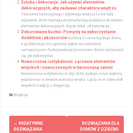
Sztuka i dekoracje: Jak używać elementów
dekoracyjnych, aby nadawać charakteru wnętrzu
Tworzenie harmonijnego i stylowego wnętrza to nie lada
wyzwanie, które wymaga przemyślanego podejścia do wyboru
elementów dekoracyjnych. Każdy detal, od kolorów po...
Dekorowanie kuchni: Pomysły na wykorzystanie
dodatków i akcesoriów
Kuchnia to serce każdego domu,
a jej dekoracja ma ogromny wpływ na codzienne
samopoczucie i funkcjonalność przestrzeni. Warto zastanowić
się, jak wykorzystać...
Nowoczesna rustykalność: Łączenie elementów
wiejskich i nowoczesnych w harmonijną całość
Nowoczesna rustykalność to styl, który zyskuje coraz większą
popularność w świecie aranżacji wnętrz. Łączy on w sobie urok
wiejskich tradycji z elegancją...
Wnętrze
Zobacz
←
KREATYWNE
ROZWIĄZANIA DLA
wpisy
ROZWIĄZANIA
DOMÓW Z DZIEĆMI: