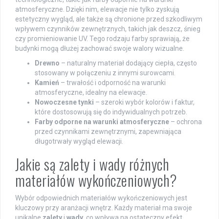
atmosferyczne. Dzięki nim, elewacje nie tylko zyskują
estetyczny wygląd, ale także są chronione przed szkodliwym
wpływem czynników zewnętrznych, takich jak deszcz, śnieg
czy promieniowanie UV. Tego rodzaju farby sprawiają, że
budynki mogą dłużej zachować swoje walory wizualne.
Drewno
– naturalny materiał dodający ciepła, często
stosowany w połączeniu z innymi surowcami.
Kamień
– trwałość i odporność na warunki
atmosferyczne, idealny na elewacje.
Nowoczesne tynki
– szeroki wybór kolorów i faktur,
które dostosowują się do indywidualnych potrzeb.
Farby odporne na warunki atmosferyczne
– ochrona
przed czynnikami zewnętrznymi, zapewniająca
długotrwały wygląd elewacji.
Jakie są zalety i wady różnych
materiałów wykończeniowych?
Wybór odpowiednich materiałów wykończeniowych jest
kluczowy przy aranżacji wnętrz. Każdy materiał ma swoje
unikalne
zalety
i
wady
, co wpływa na ostateczny efekt