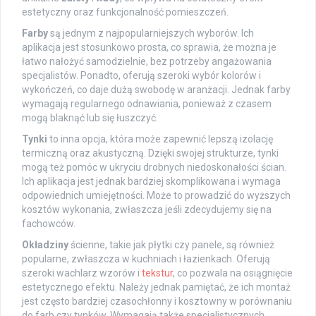
estetyczny oraz funkcjonalność pomieszczeń.
Farby
są jednym z najpopularniejszych wyborów. Ich
aplikacja jest stosunkowo prosta, co sprawia, że można je
łatwo nałożyć samodzielnie, bez potrzeby angażowania
specjalistów. Ponadto, oferują szeroki wybór kolorów i
wykończeń, co daje dużą swobodę w aranżacji. Jednak farby
wymagają regularnego odnawiania, ponieważ z czasem
mogą blaknąć lub się łuszczyć.
Tynki
to inna opcja, która może zapewnić lepszą izolację
termiczną oraz akustyczną. Dzięki swojej strukturze, tynki
mogą też pomóc w ukryciu drobnych niedoskonałości ścian.
Ich aplikacja jest jednak bardziej skomplikowana i wymaga
odpowiednich umiejętności. Może to prowadzić do wyższych
kosztów wykonania, zwłaszcza jeśli zdecydujemy się na
fachowców.
Okładziny
ścienne, takie jak płytki czy panele, są również
popularne, zwłaszcza w kuchniach i łazienkach. Oferują
szeroki wachlarz wzorów i
tekstur
, co pozwala na osiągnięcie
estetycznego efektu. Należy jednak pamiętać, że ich montaż
jest często bardziej czasochłonny i kosztowny w porównaniu
do farb czy tynków. Wymagają także specjalistycznych