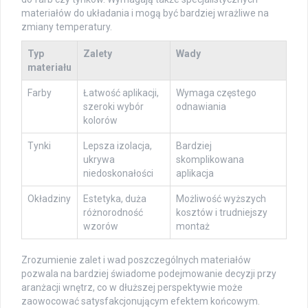
materiałów do układania i mogą być bardziej wrażliwe na
zmiany temperatury.
Typ
Zalety
Wady
materiału
Farby
Łatwość aplikacji,
Wymaga częstego
szeroki wybór
odnawiania
kolorów
Tynki
Lepsza izolacja,
Bardziej
ukrywa
skomplikowana
niedoskonałości
aplikacja
Okładziny
Estetyka, duża
Możliwość wyższych
różnorodność
kosztów i trudniejszy
wzorów
montaż
Zrozumienie zalet i wad poszczególnych materiałów
pozwala na bardziej świadome podejmowanie decyzji przy
aranżacji wnętrz, co w dłuższej perspektywie może
zaowocować satysfakcjonującym efektem końcowym.