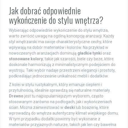
Jak dobrać odpowiednie
wykończenie do stylu wnętrza?
Wybierając odpowiednie wykończenie do stylu wnętrza,
warto zwrócić uwagę na ogólną koncepcję aranżacji. Każdy
styl wnętrzarski ma swoje charakterystyczne cechy, które
wpływają na dobór materiałów i kolorów. Na przykład w
nowoczesnych aranżacjach dominują
gładkie tynki
oraz
stonowane kolory
, takie jak szarości, biele czy beże, które
doskonale harmonizują z minimalistycznym podejściem do
wystroju. Taki wybór nadaje przestrzeni elegancji i prostoty,
podkreślając jednocześnie unikalność mebli i dodatków.
Z kolei w stylu rustykalnym, który emanuje ciepłem i
przytulnością, idealnie sprawdzą się naturalne materiały.
Drewno
jest tu najpopularniejszym wyborem, często
stosowanym zarówno na podłogach, jak i wykończeniach
ścian. Można zainwestować w
deski
lub boazerię, które
wprowadzą do wnętrza autentyczny klimat wiejskiego domu.
W tym przypadku dodatki powinny być wykonane z
materiałów przyjaznych naturze, takich jak len czy bawełna