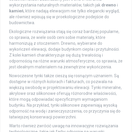
wykorzystania naturalnych materiałów, takich jak
drewno
i
kamień
, które nadają elewacjom nie tylko elegancki wygląd,
ale również wpisują się w proekologiczne podejście do
budownictwa.
Ekologiczne rozwiązania stają się coraz bardziej popularne,
co sprawia, że wiele osób ceni sobie materiały, które
harmonizują z otoczeniem. Drewno, wybierane do
wykończeń elewacji, dodaje budynkom ciepła i przytulności.
Z kolei kamień charakteryzuje się dużą trwałością i
odpornością na różne warunki atmosferyczne, co sprawia, że
jest idealnym materiałem na zewnętrzne wykończenia.
Nowoczesne tynki także cieszą się rosnącym uznaniem. Są
dostępne w różnych kolorach i fakturach, co pozwala na
większą swobodę w projektowaniu elewacji. Tynki mineralne,
akrylowe oraz silikonowe oferują różnorodne właściwości,
które mogą odpowiadać specyficznym wymaganiom
budynku. Na przykład, tynki silikonowe zapewniają wysoką
odporność na wodę i zanieczyszczenia, co przyczynia się do
łatwiejszej konserwacji powierzchni.
Warto również zwrócić uwagę na innowacyjne rozwiązania
technologiczne, takie jak farby odpornie na warunki