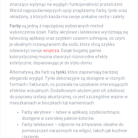
znacząco wpłynąć na wygląd i funkcjonalność przestrzeni.
Wśród najpopularniejszych opcji znajdziemy farby, tynki oraz
okładziny, z których każda ma swoje unikalne cechy i zalety.
Farby
są jedną z najczęściej wybieranych metod
wykończenia ścian. Farby akrylowe i lateksowe wyróżniają się
łatwością aplikacji oraz szybkim czasem schnięcia, co czyni
je idealnym rozwiązaniem dla osób, które chcą szybko
odświeżyć swoje
wnętrza
. Dzięki bogatej gamie
kolorystycznej można stworzyć różnorodne efekty
estetyczne, dopasowując je do stylu domu.
Alternatywą dla farb są
tynki
, które zapewniają bardziej
elegancki wygląd. Tynki dekoracyjne są dostępne w różnych
formach i fakturach, co pozwala na uzyskanie interesujących
efektów wizualnych. Dodatkowym atutem jest ich zdolność
do poprawy izolacji akustycznej, co jest szczególnie ważne w
mieszkaniach w bloczkach lub kamienicach.
Farby akrylowe – łatwe w aplikacji, szybkoschnące,
dostępne w szerokiej palecie kolorów.
Farby lateksowe – odporne na zmywanie, idealne do
pomieszczeń narażonych na wilgoć, takich jak kuchnie
i łazienki.