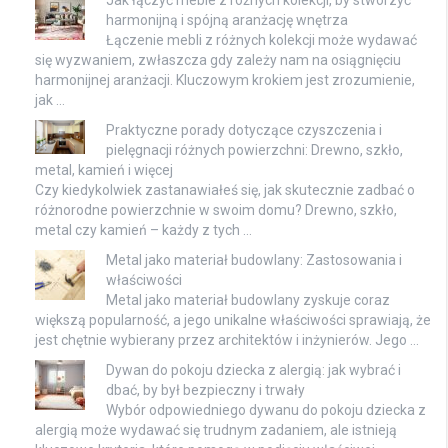
Jak łączyć meble z różnych kolekcji, by stworzyć
harmonijną i spójną aranżację wnętrza
Łączenie mebli z różnych kolekcji może wydawać
się wyzwaniem, zwłaszcza gdy zależy nam na osiągnięciu
harmonijnej aranżacji. Kluczowym krokiem jest zrozumienie,
jak …
Praktyczne porady dotyczące czyszczenia i
pielęgnacji różnych powierzchni: Drewno, szkło,
metal, kamień i więcej
Czy kiedykolwiek zastanawiałeś się, jak skutecznie zadbać o
różnorodne powierzchnie w swoim domu? Drewno, szkło,
metal czy kamień – każdy z tych …
Metal jako materiał budowlany: Zastosowania i
właściwości
Metal jako materiał budowlany zyskuje coraz
większą popularność, a jego unikalne właściwości sprawiają, że
jest chętnie wybierany przez architektów i inżynierów. Jego …
Dywan do pokoju dziecka z alergią: jak wybrać i
dbać, by był bezpieczny i trwały
Wybór odpowiedniego dywanu do pokoju dziecka z
alergią może wydawać się trudnym zadaniem, ale istnieją