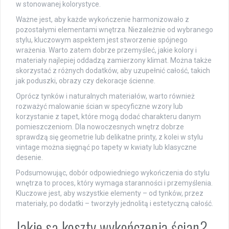
w stonowanej kolorystyce.
Ważne jest, aby każde wykończenie harmonizowało z
pozostałymi elementami wnętrza. Niezależnie od wybranego
stylu, kluczowym aspektem jest stworzenie spójnego
wrażenia. Warto zatem dobrze przemyśleć, jakie kolory i
materiały najlepiej oddadzą zamierzony klimat. Można także
skorzystać z różnych dodatków, aby uzupełnić całość, takich
jak poduszki, obrazy czy dekoracje ścienne.
Oprócz tynków i naturalnych materiałów, warto również
rozważyć malowanie ścian w specyficzne wzory lub
korzystanie z tapet, które mogą dodać charakteru danym
pomieszczeniom. Dla nowoczesnych wnętrz dobrze
sprawdzą się geometrie lub delikatne printy, z kolei w stylu
vintage można sięgnąć po tapety w kwiaty lub klasyczne
desenie.
Podsumowując, dobór odpowiedniego wykończenia do stylu
wnętrza to proces, który wymaga staranności i przemyślenia.
Kluczowe jest, aby wszystkie elementy – od tynków, przez
materiały, po dodatki – tworzyły jednolitą i estetyczną całość.
Jakie są koszty wykończenia ścian?