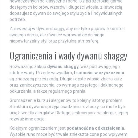
nowoczesnych po klasyczne i boho. Dzięki szerokiej gamie
dostępnych kolorów, wzorów i długości włosia, z łatwością
dopasujesz dywan do swojego stylu życia i indywidualnych
potrzeb.
Zainwestuj w dywan shaggy, aby nie tylko poprawić komfort
swojego domu, ale również wprowadzić do niego
niepowtarzalny styl oraz przytulną atmosferę.
Ograniczenia i wady dywanu shaggy
Rozważając zakup
dywanu shaggy
, weź pod uwagę jego
istotne wady. Przede wszystkim,
trudności w czyszczeniu
są znaczącą przeszkodą. Długie i gęste włosie zbiera kurz
oraz zanieczyszczenia, co wymaga częstego i dokładnego
odkurzania, a także regularnego prania.
Gromadzenie kurzu i alergenów to kolejny istotny problem.
Struktura dywanu sprzyja osadzaniu roztoczy, co może być
uciążliwe dla alergików. Dlatego, jeśli cierpisz na alergie, lepiej
rozważ inne opcje.
Kolejnym ograniczeniem jest
podatność na odkształcenia
.
Wysokie runo może być trwale zniekształcone pod wpływem