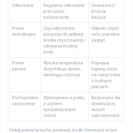
Odkurzanie
Regularne odkurzanie
Usuwa kurz i
przy użyciu
brud na
turboszczotki.
bieżąco.
Pranie
Użyj odkurzacza
Głęboko czyści
ekstrakcyjne
piorącego do aplikacji
runo, poprawia
środka czyszczącego i
wygląd.
odsysania brudnej
wody.
Pranie
Wysoka temperatura
Poprawia
parowe
dezynfekuje dywan,
higienę, może
eliminując roztocza.
nie radzić sobie
z trudnymi
plamami.
Profesjonalne
Wykonywane w pralni,
Bezpieczne dla
czyszczenie
z użyciem
dywanu przy
specjalistycznych
dużych
metod.
zabrudzeniach.
Unikaj prania na sucho, ponieważ środki chemiczne w tym