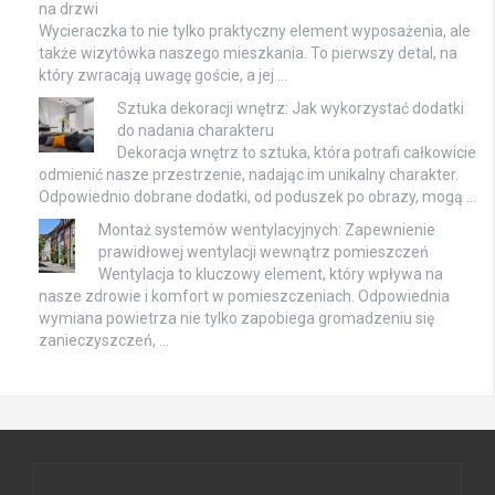
na drzwi
Wycieraczka to nie tylko praktyczny element wyposażenia, ale
także wizytówka naszego mieszkania. To pierwszy detal, na
który zwracają uwagę goście, a jej …
Sztuka dekoracji wnętrz: Jak wykorzystać dodatki
do nadania charakteru
Dekoracja wnętrz to sztuka, która potrafi całkowicie
odmienić nasze przestrzenie, nadając im unikalny charakter.
Odpowiednio dobrane dodatki, od poduszek po obrazy, mogą …
Montaż systemów wentylacyjnych: Zapewnienie
prawidłowej wentylacji wewnątrz pomieszczeń
Wentylacja to kluczowy element, który wpływa na
nasze zdrowie i komfort w pomieszczeniach. Odpowiednia
wymiana powietrza nie tylko zapobiega gromadzeniu się
zanieczyszczeń, …