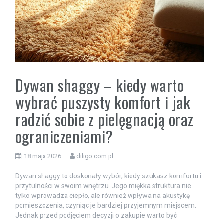
Dywan shaggy – kiedy warto
wybrać puszysty komfort i jak
radzić sobie z pielęgnacją oraz
ograniczeniami?
18 maja 2026
diligo.com.pl
Dywan shaggy to doskonały wybór, kiedy szukasz komfortu i
przytulności w swoim wnętrzu. Jego miękka struktura nie
tylko wprowadza ciepło, ale również wpływa na akustykę
pomieszczenia, czyniąc je bardziej przyjemnym miejscem.
Jednak przed podjęciem decyzji o zakupie warto być