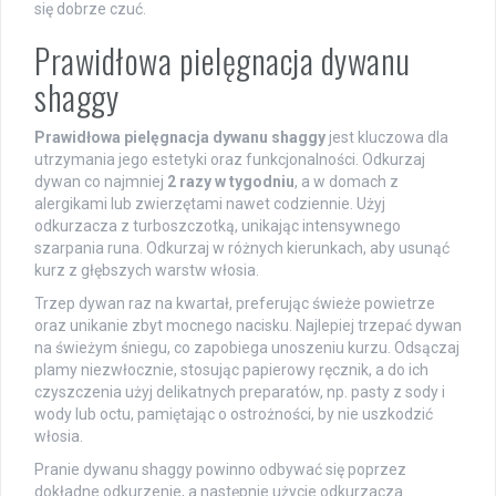
się dobrze czuć.
Prawidłowa pielęgnacja dywanu
shaggy
Prawidłowa pielęgnacja dywanu shaggy
jest kluczowa dla
utrzymania jego estetyki oraz funkcjonalności. Odkurzaj
dywan co najmniej
2 razy w tygodniu
, a w domach z
alergikami lub zwierzętami nawet codziennie. Użyj
odkurzacza z turboszczotką, unikając intensywnego
szarpania runa. Odkurzaj w różnych kierunkach, aby usunąć
kurz z głębszych warstw włosia.
Trzep dywan raz na kwartał, preferując świeże powietrze
oraz unikanie zbyt mocnego nacisku. Najlepiej trzepać dywan
na świeżym śniegu, co zapobiega unoszeniu kurzu. Odsączaj
plamy niezwłocznie, stosując papierowy ręcznik, a do ich
czyszczenia użyj delikatnych preparatów, np. pasty z sody i
wody lub octu, pamiętając o ostrożności, by nie uszkodzić
włosia.
Pranie dywanu shaggy powinno odbywać się poprzez
dokładne odkurzenie, a następnie użycie odkurzacza