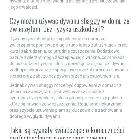
dywanu, dlatego odpowiednia pielęgnacja jest kluczowa dla
jego trwałości.
Czy można używać dywanu shaggy w domu ze
zwierzętami bez ryzyka uszkodzeń?
Dywany typu shaggy nie są polecane do domu ze
zwierzętami, ponieważ długie runo łatwo zatrzymuje sierść,
kurz i zabrudzenia, co utrudnia czyszczenie. Dodatkowo,
pazury zwierząt mogą zaczepiać się o włókna, co prowadzi
do uszkodzeń dywanu. Jeśli zdecydujesz się na taki dywan,
zadbaj o odkurzacz ze specjalnymi szczotkami do usuwania
sierści oraz zabezpiecz dywan przed przesuwaniem się.
Jednak dywan shaggy może być odpowiedni w domach z
dziećmi i zwierzętami, jeśli wybierzesz modele z
syntetycznych włókien, takich jak polipropylen czy poliester,
które są łatwiejsze w czyszczeniu. Regularne odkurzanie
oraz szybkie usuwanie plam są kluczowe dla zachowania
dobrego wyglądu dywanu.
Jakie są sygnały świadczące o konieczności
profesjonalnego czyszczenia dywanu