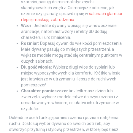
szarości, pasują do minimalistycznych i
skandynawskich wnętrz. Ciemniejsze odcienie, jak
czernie czy granaty, sprawdzą się w
salonach glamour
i lepiej maskują zabrudzenia
.
Wzór:
Jednolite dywany wpisują się w nowoczesne
aranżacje, natomiast wzory i efekty 3D dodają
charakteru i urozmaicenia.
Rozmiar:
Dopasuj dywan do wielkości pomieszczenia.
Małe dywany pasują do mniejszych przestrzeni, a
większe modele mogą stać się centralnym punktem w
dużych salonach.
Długość włosia:
Wybierz długi włos do sypialni lub
miejsc wypoczynkowych dla komfortu. Krótkie włosie
jest łatwiejsze w utrzymaniu i lepsze do ruchliwych
pomieszczeń.
Charakter pomieszczenia:
Jeśli masz dzieci lub
zwierzęta, wybierz modele łatwe do czyszczenia i z
umiarkowanym włosiem, co ułatwi ich utrzymanie w
czystości.
Dokładnie oceń funkcję pomieszczenia i poziom natężenia
ruchu. Dostosuj wybór dywanu do swoich potrzeb, aby
stworzyć przytulną i stylową przestrzeń, w której będziesz