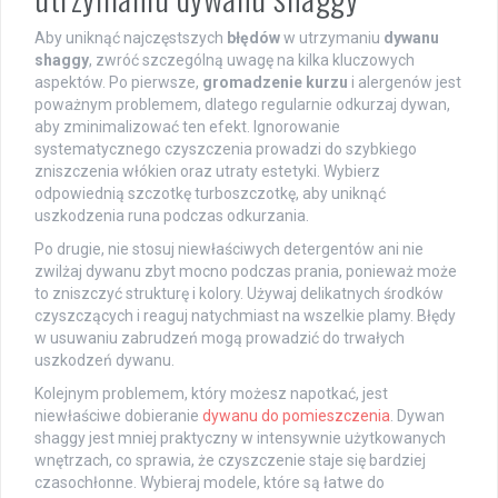
Aby uniknąć najczęstszych
błędów
w utrzymaniu
dywanu
shaggy
, zwróć szczególną uwagę na kilka kluczowych
aspektów. Po pierwsze,
gromadzenie kurzu
i alergenów jest
poważnym problemem, dlatego regularnie odkurzaj dywan,
aby zminimalizować ten efekt. Ignorowanie
systematycznego czyszczenia prowadzi do szybkiego
zniszczenia włókien oraz utraty estetyki. Wybierz
odpowiednią szczotkę turboszczotkę, aby uniknąć
uszkodzenia runa podczas odkurzania.
Po drugie, nie stosuj niewłaściwych detergentów ani nie
zwilżaj dywanu zbyt mocno podczas prania, ponieważ może
to zniszczyć strukturę i kolory. Używaj delikatnych środków
czyszczących i reaguj natychmiast na wszelkie plamy. Błędy
w usuwaniu zabrudzeń mogą prowadzić do trwałych
uszkodzeń dywanu.
Kolejnym problemem, który możesz napotkać, jest
niewłaściwe dobieranie
dywanu do pomieszczenia
. Dywan
shaggy jest mniej praktyczny w intensywnie użytkowanych
wnętrzach, co sprawia, że czyszczenie staje się bardziej
czasochłonne. Wybieraj modele, które są łatwe do