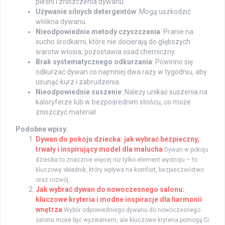
pleśni i zniszczenia dywanu.
Używanie silnych detergentów
: Mogą uszkodzić
włókna dywanu.
Nieodpowiednie metody czyszczenia
: Pranie na
sucho środkami, które nie docierają do głębszych
warstw włosia, pozostawia osad chemiczny.
Brak systematycznego odkurzania
: Powinno się
odkurzać dywan co najmniej dwa razy w tygodniu, aby
usunąć kurz i zabrudzenia.
Nieodpowiednie suszenie
: Należy unikać suszenia na
kaloryferze lub w bezpośrednim słońcu, co może
zniszczyć materiał.
Podobne wpisy:
Dywan do pokoju dziecka: jak wybrać bezpieczny,
trwały i inspirujący model dla malucha
Dywan w pokoju
dziecka to znacznie więcej niż tylko element wystroju – to
kluczowy składnik, który wpływa na komfort, bezpieczeństwo
oraz rozwój...
Jak wybrać dywan do nowoczesnego salonu:
kluczowe kryteria i modne inspiracje dla harmonii
wnętrza
Wybór odpowiedniego dywanu do nowoczesnego
salonu może być wyzwaniem, ale kluczowe kryteria pomogą Ci