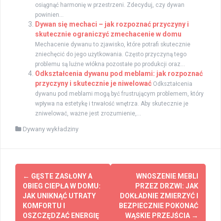
osiągnąć harmonię w przestrzeni. Zdecyduj, czy dywan
powinien...
Dywan się mechaci – jak rozpoznać przyczyny i
skutecznie ograniczyć zmechacenie w domu
Mechacenie dywanu to zjawisko, które potrafi skutecznie
zniechęcić do jego użytkowania. Często przyczyną tego
problemu są luźne włókna pozostałe po produkcji oraz...
Odkształcenia dywanu pod meblami: jak rozpoznać
przyczyny i skutecznie je niwelować
Odkształcenia
dywanu pod meblami mogą być frustrującym problemem, który
wpływa na estetykę i trwałość wnętrza. Aby skutecznie je
zniwelować, ważne jest zrozumienie,...
Dywany wykładziny
Zobacz
←
GĘSTE ZASŁONY A
WNOSZENIE MEBLI
wpisy
OBIEG CIEPŁA W DOMU:
PRZEZ DRZWI: JAK
JAK UNIKNĄĆ UTRATY
DOKŁADNIE ZMIERZYĆ I
KOMFORTU I
BEZPIECZNIE POKONAĆ
OSZCZĘDZAĆ ENERGIĘ
WĄSKIE PRZEJŚCIA
→