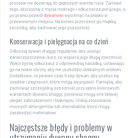
procesie nie docierają do głębszych warstw runa. Zamiast
tego, skorzystaj z mycia mokrego i odkurzacza piorącego, a
po praniu pozwól
dywanowi
wyschnąć na płasko w
przewiewnym miejscu. Na koniec przeczesz go miękką
szczotką, aby zachować jego puszystość.
Konserwacja i pielęgnacja na co dzień
Odkurzaj dywan shaggy regularnie, aby usunąć
zanieczyszczenia i kurz, co wspiera jego długą żywotność.
Wykorzystaj odkurzacz z odpowiednią nasadką, ustawiając
go na niskie obroty, aby nie uszkodzić delikatnych włókien.
Dodatkowo, co pewien czas trzep dywan, aby pozbyć się
osadów i zagnieceń, które mogą się pojawić. Pamiętaj, aby
zachować szczególną ostrożność przy jasno kolorowych
wariantach dywanu shaggy, ponieważ mogą one łatwiej
ulegać zabrudzeniom i blaknięciu. Unikaj stosowania
mocnych detergentów lub chemikaliów, które mogą
zaszkodzić materiałowi.
Najczęstsze błędy i problemy w
utrzymaniu dywanu shaggy