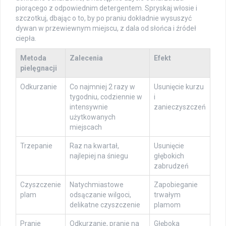
piorącego z odpowiednim detergentem. Spryskaj włosie i
szczotkuj, dbając o to, by po praniu dokładnie wysuszyć
dywan w przewiewnym miejscu, z dala od słońca i źródeł
ciepła.
Metoda
Zalecenia
Efekt
pielęgnacji
Odkurzanie
Co najmniej 2 razy w
Usunięcie kurzu
tygodniu, codziennie w
i
intensywnie
zanieczyszczeń
użytkowanych
miejscach
Trzepanie
Raz na kwartał,
Usunięcie
najlepiej na śniegu
głębokich
zabrudzeń
Czyszczenie
Natychmiastowe
Zapobieganie
plam
odsączanie wilgoci,
trwałym
delikatne czyszczenie
plamom
Pranie
Odkurzanie, pranie na
Głęboka