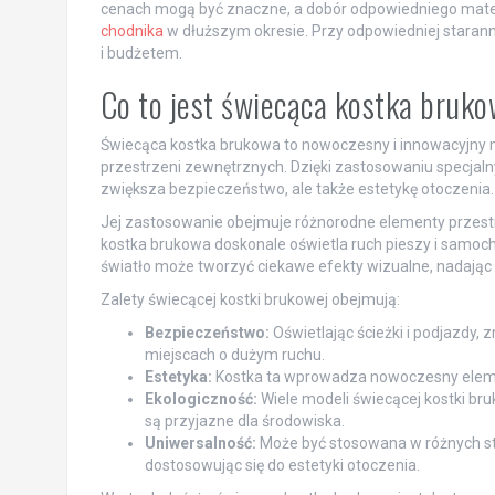
cenach mogą być znaczne, a dobór odpowiedniego materia
chodnika
w dłuższym okresie. Przy odpowiedniej starann
i budżetem.
Co to jest świecąca kostka bruko
Świecąca kostka brukowa to nowoczesny i innowacyjny m
przestrzeni zewnętrznych. Dzięki zastosowaniu specjaln
zwiększa bezpieczeństwo, ale także estetykę otoczenia.
Jej zastosowanie obejmuje różnorodne elementy przestrze
kostka brukowa doskonale oświetla ruch pieszy i samo
światło może tworzyć ciekawe efekty wizualne, nadając 
Zalety świecącej kostki brukowej obejmują:
Bezpieczeństwo:
Oświetlając ścieżki i podjazdy,
miejscach o dużym ruchu.
Estetyka:
Kostka ta wprowadza nowoczesny elemen
Ekologiczność:
Wiele modeli świecącej kostki br
są przyjazne dla środowiska.
Uniwersalność:
Może być stosowana w różnych st
dostosowując się do estetyki otoczenia.