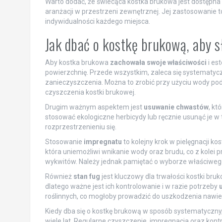
Warto dodać, że świecąca kostka brukowa jest dostępna
aranżacji w przestrzeni zewnętrznej. Jej zastosowanie to
indywidualności każdego miejsca.
Jak dbać o kostkę brukową, aby s
Aby kostka brukowa
zachowała swoje właściwości
i est
powierzchnię. Przede wszystkim, zaleca się systematy
zanieczyszczenia. Można to zrobić przy użyciu wody po
czyszczenia kostki brukowej.
Drugim ważnym aspektem jest
usuwanie chwastów
, kt
stosować ekologiczne herbicydy lub ręcznie usunąć je w
rozprzestrzenieniu się.
Stosowanie
impregnatu
to kolejny krok w pielęgnacji k
która uniemożliwi wnikanie wody oraz brudu, co z kolei 
wykwitów. Należy jednak pamiętać o wyborze właściwego
Również
stan fug
jest kluczowy dla trwałości kostki bru
dlatego ważne jest ich kontrolowanie i w razie potrzeby
roślinnych, co mogłoby prowadzić do uszkodzenia nawie
Kiedy dba się o kostkę brukową w sposób systematyczny,
wiele lat. Regularne czyszczenie, impregnacja oraz kont