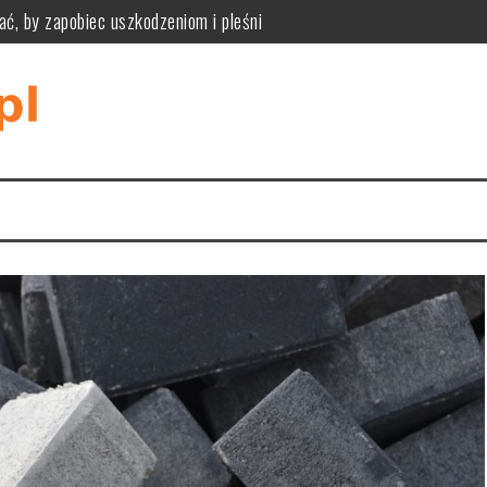
ać, by zapobiec uszkodzeniom i pleśni
ne zalety, wady i kryteria wyboru podłogi modułowej
zpoznać przyczyny i bezpiecznie je usunąć
iknąć pułapek rozmiaru, materiału i stylu wnętrza
tyczność, funkcjonalność i praktyczne zastosowania w różnych wnę
tyczne wymiary, styl i ukrywanie kabli dla komfortu i estetyki