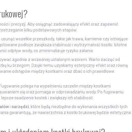
brukowej?
ości i precyzji. Aby osiągnąć zadowalający efekt oraz zapewnić
zestrzeganie kilku podstawowych etapów.
y usunąć wszelkie przeszkody, takie jak trawa, kamienie czy istniejące
otowane podłoże zwiększa stabilność i wytrzymałość kostki. Istotne
nić odpływ wody, co zminimalizuje ryzyko zalania.
odbywać zgodnie z wcześniej ustalonym wzorem. Warto zacząć od
ostkę ku brzegom. Dzięki temu uzyskamy estetyczny efekt oraz równą
owanie odstępów między kostkami oraz dbać o ich prawidłowe
 Fugowanie polega na wypełnieniu szczelin między kostkami
esuwaniem się oraz pomaga w odprowadzaniu wody. Po fugowaniu
lepsze osadzenie kostek i zwiększy ich stabilność.
ałów
i
narzędzi
, które będą niezbędne do wykonania wszystkich tych
nia gwarantują, że nawierzchnia z kostki brukowej będzie estetyczna