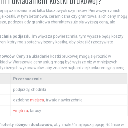
em i układaniem kostki brukowej?
j są uzależnione od kilku kluczowych czynników. Pierwszym z nich
aje kostki, w tym betonowa, ceramiczna czy granitowa, a ich ceny mogą
sza, podczas gdy granitowa charakteryzuje się wyższą ceną, ale
zchnia podjazdu
. Im większa powierzchnia, tym wyższe będą koszty
en, który ma zostać wyłożony kostką, aby określić rzeczywiste
chowców
. Ceny za układanie kostki brukowej mogą się różnić w
zykład w Warszawie ceny usług mogą być wyższe niż w mniejszych
rty różnych wykonawców, aby znaleźć najbardziej konkurencyjną cenę.
Przeznaczenie
podjazdy, chodniki
ozdobne
miejsca
, trwałe nawierzchnie
wnętrza
, tarasy
ać
oferty różnych dostawców
, aby znaleźć najlepszą opcję. Różnice w