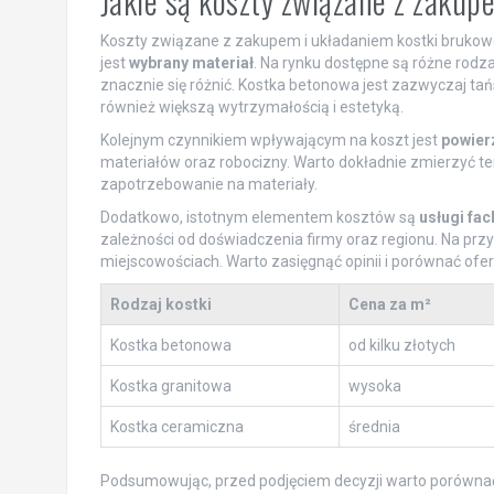
Jakie są koszty związane z zakup
Koszty związane z zakupem i układaniem kostki brukowe
jest
wybrany materiał
. Na rynku dostępne są różne rodz
znacznie się różnić. Kostka betonowa jest zazwyczaj tań
również większą wytrzymałością i estetyką.
Kolejnym czynnikiem wpływającym na koszt jest
powier
materiałów oraz robocizny. Warto dokładnie zmierzyć ter
zapotrzebowanie na materiały.
Dodatkowo, istotnym elementem kosztów są
usługi fa
zależności od doświadczenia firmy oraz regionu. Na pr
miejscowościach. Warto zasięgnąć opinii i porównać ofe
Rodzaj kostki
Cena za m²
Kostka betonowa
od kilku złotych
Kostka granitowa
wysoka
Kostka ceramiczna
średnia
Podsumowując, przed podjęciem decyzji warto porówn