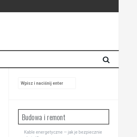
trzach
Szukaj:
Budowa i remont
Kable energetyczne — jak je bezpiecznie