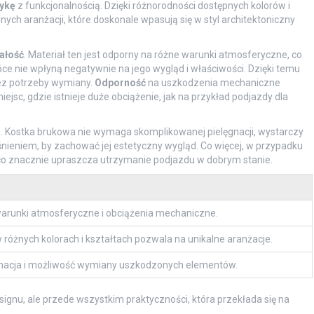
tykę
z funkcjonalnością. Dzięki różnorodności dostępnych kolorów i
ych aranżacji, które doskonale wpasują się w styl architektoniczny
ałość
. Materiał ten jest odporny na różne warunki atmosferyczne, co
ńce nie wpłyną negatywnie na jego wygląd i właściwości. Dzięki temu
bez potrzeby wymiany.
Odporność
na uszkodzenia mechaniczne
jsc, gdzie istnieje duże obciążenie, jak na przykład podjazdy dla
i
. Kostka brukowa nie wymaga skomplikowanej pielęgnacji, wystarczy
nieniem, by zachować jej estetyczny wygląd. Co więcej, w przypadku
, co znacznie upraszcza utrzymanie podjazdu w dobrym stanie.
arunki atmosferyczne i obciążenia mechaniczne.
różnych kolorach i kształtach pozwala na unikalne aranżacje.
gnacja i możliwość wymiany uszkodzonych elementów.
signu, ale przede wszystkim praktyczności, która przekłada się na