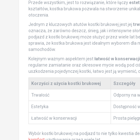
Przede wszystkim, jest to rozwiązanie, które łączy
este
kształtów, kostka brukowa pozwala na stworzenie unikaln
otoczenia.
Jednym z kluczowych atutów kostki brukowej jest jej
trw
oznacza, że zarówno deszcz, śnieg, jak i intensywne sło
podjazd z kostki brukowej może służyć przez wiele lat 
sprawia, że kostka brukowa jest idealnym wyborem dla mie
samochodów.
Kolejnym ważnym aspektem jest
łatwość w konserwacj
regularne zamiatanie oraz okresowe mycie wodą pod ciś
uszkodzenia pojedynczej kostki, łatwo jest ją wymienić
Korzyści z użycia kostki brukowej
Szczegóły
Trwałość
Odporny na w
Estetyka
Dostępność w 
Łatwość w konserwacji
Prosta pielę
Wybór kostki brukowej na podjazd to nie tylko kwestia de
komfort
użytkowania przez wiele lat.