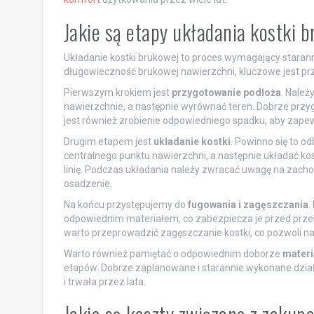
Jakie są etapy układania kostki 
Układanie kostki brukowej to proces wymagający starann
długowieczność brukowej nawierzchni, kluczowe jest pr
Pierwszym krokiem jest
przygotowanie podłoża
. Należ
nawierzchnie, a następnie wyrównać teren. Dobrze przyg
jest również zrobienie odpowiedniego spadku, aby zapew
Drugim etapem jest
układanie kostki
. Powinno się to 
centralnego punktu nawierzchni, a następnie układać k
linię. Podczas układania należy zwracać uwagę na zach
osadzenie.
Na końcu przystępujemy do
fugowania i zagęszczania
.
odpowiednim materiałem, co zabezpiecza je przed prz
warto przeprowadzić zagęszczanie kostki, co pozwoli na 
Warto również pamiętać o odpowiednim doborze
materi
etapów. Dobrze zaplanowane i starannie wykonane działa
i trwała przez lata.