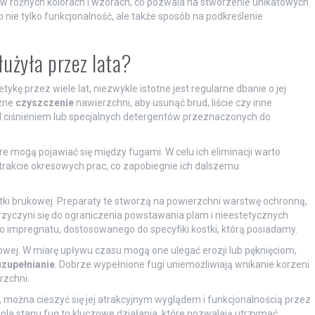
 w różnych kolorach i wzorach, co pozwala na stworzenie unikatowych
 nie tylko funkcjonalność, ale także sposób na podkreślenie
łużyła przez lata?
etykę przez wiele lat, niezwykle istotne jest regularne dbanie o jej
czne
czyszczenie
nawierzchni, aby usunąć brud, liście czy inne
d ciśnieniem lub specjalnych detergentów przeznaczonych do
óre mogą pojawiać się między fugami. W celu ich eliminacji warto
 trakcie okresowych prac, co zapobiegnie ich dalszemu
ostki brukowej. Preparaty te stworzą na powierzchni warstwę ochronną,
przyczyni się do ograniczenia powstawania plam i nieestetycznych
 impregnatu, dostosowanego do specyfiki kostki, którą posiadamy.
kowej. W miarę upływu czasu mogą one ulegać erozji lub pęknięciom,
uzupełnianie
. Dobrze wypełnione fugi uniemożliwiają wnikanie korzeni
rzchni.
 można cieszyć się jej atrakcyjnym wyglądem i funkcjonalnością przez
rola stanu fug to kluczowe działania, które pozwalają utrzymać