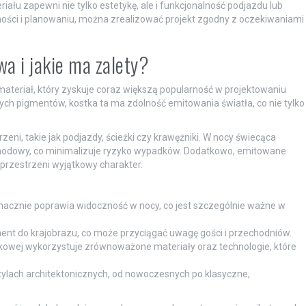
łu zapewni nie tylko estetykę, ale i funkcjonalność podjazdu lub
ości i planowaniu, można zrealizować projekt zgodny z oczekiwaniami
wa i jakie ma zalety?
ateriał, który zyskuje coraz większą popularność w projektowaniu
ych pigmentów, kostka ta ma zdolność emitowania światła, co nie tylko
ni, takie jak podjazdy, ścieżki czy krawężniki. W nocy świecąca
chodowy, co minimalizuje ryzyko wypadków. Dodatkowo, emitowane
przestrzeni wyjątkowy charakter.
 znacznie poprawia widoczność w nocy, co jest szczególnie ważne w
t do krajobrazu, co może przyciągać uwagę gości i przechodniów.
ukowej wykorzystuje zrównoważone materiały oraz technologie, które
ylach architektonicznych, od nowoczesnych po klasyczne,