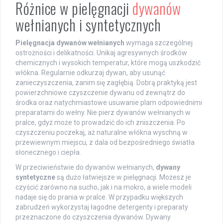
Różnice w pielęgnacji
dywanów
wełnianych i syntetycznych
Pielęgnacja dywanów wełnianych
wymaga szczególnej
ostrożności i delikatności. Unikaj agresywnych środków
chemicznych i wysokich temperatur, które mogą uszkodzić
włókna. Regularnie odkurzaj dywan, aby usunąć
zanieczyszczenia, zanim się zagłębią. Dobrą praktyką jest
powierzchniowe czyszczenie dywanu od zewnątrz do
środka oraz natychmiastowe usuwanie plam odpowiednimi
preparatami do wełny. Nie pierz dywanów wełnianych w
pralce, gdyż może to prowadzić do ich zniszczenia. Po
czyszczeniu poczekaj, aż naturalne włókna wyschną w
przewiewnym miejscu, z dala od bezpośredniego światła
słonecznego i ciepła.
W przeciwieństwie do dywanów wełnianych,
dywany
syntetyczne
są dużo łatwiejsze w pielęgnacji. Możesz je
czyścić zarówno na sucho, jak i na mokro, a wiele modeli
nadaje się do prania w pralce. W przypadku większych
zabrudzeń wykorzystaj łagodne detergenty i preparaty
przeznaczone do czyszczenia dywanów. Dywany