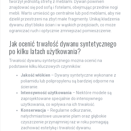
tworzył jednolitą strefę z meblami. Dywan powinien
znajdować się pod sofą i fotelami, obejmując przednie nogi
mebli. Warto umieścić go centralnie lub pod meblami, aby nie
dzielił przestrzeni na zbyt małe fragmenty. Unikaj kładzenia
dywanu zbyt blisko ścian i w wąskich przejściach, co może
ograniczać ruch i optycznie zmniejszać pomieszczenie.
Jak ocenić trwałość dywanu syntetycznego
po kilku latach użytkowania?
Trwałość dywanu syntetycznego można ocenić na
podstawie kilku kluczowych czynników:
Jakość włókien
– Dywany syntetyczne wykonane z
poliamidu lub polipropylenu są bardziej odporne na
ścieranie.
Intensywność użytkowania
– Niektóre modele są
zaprojektowane specjalnie do intensywnego
użytkowania, co wpływa na ich trwałość.
Konserwacja
– Regularne odkurzanie,
natychmiastowe usuwanie plam oraz głębokie
czyszczenie przynajmniej raz w roku pomagają
zachować estetykę i trwałość dywanu.