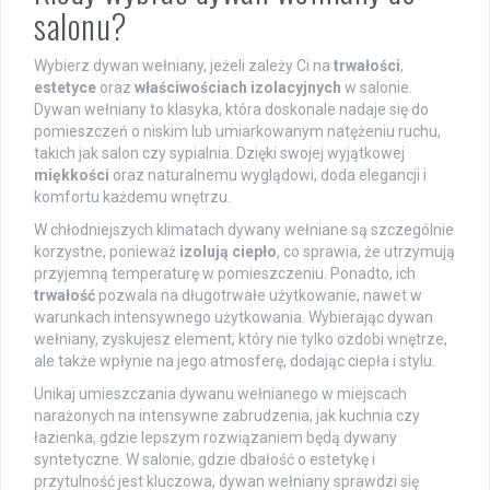
salonu?
Wybierz dywan wełniany, jeżeli zależy Ci na
trwałości
,
estetyce
oraz
właściwościach izolacyjnych
w salonie.
Dywan wełniany to klasyka, która doskonale nadaje się do
pomieszczeń o niskim lub umiarkowanym natężeniu ruchu,
takich jak salon czy sypialnia. Dzięki swojej wyjątkowej
miękkości
oraz naturalnemu wyglądowi, doda elegancji i
komfortu każdemu wnętrzu.
W chłodniejszych klimatach dywany wełniane są szczególnie
korzystne, ponieważ
izolują ciepło
, co sprawia, że utrzymują
przyjemną temperaturę w pomieszczeniu. Ponadto, ich
trwałość
pozwala na długotrwałe użytkowanie, nawet w
warunkach intensywnego użytkowania. Wybierając dywan
wełniany, zyskujesz element, który nie tylko ozdobi wnętrze,
ale także wpłynie na jego atmosferę, dodając ciepła i stylu.
Unikaj umieszczania dywanu wełnianego w miejscach
narażonych na intensywne zabrudzenia, jak kuchnia czy
łazienka, gdzie lepszym rozwiązaniem będą dywany
syntetyczne. W salonie, gdzie dbałość o estetykę i
przytulność jest kluczowa, dywan wełniany sprawdzi się