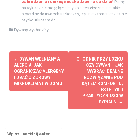
zabrudzenia i uniknąć uszkodzeń na co dzień
Plamy
na wykładzinie mogą być nie tylko nieestetyczne, ale także
prowadzić do trwałych uszkodzeń, jeśli nie zareagujesz na nie
szybko. Kluczem do...
Dywany wykładziny
Zobacz
←
DYWAN WEŁNIANY A
CHODNIK PRZY ŁÓŻKU
wpisy
ALERGIA: JAK
CZY DYWAN – JAK
OGRANICZAĆ ALERGENY
WYBRAĆ IDEALNE
I DBAĆ O ZDROWY
ROZWIĄZANIE POD
MIKROKLIMAT W DOMU
KĄTEM KOMFORTU,
ESTETYKI I
PRAKTYCZNOŚCI W
SYPIALNI
→
Szukaj: