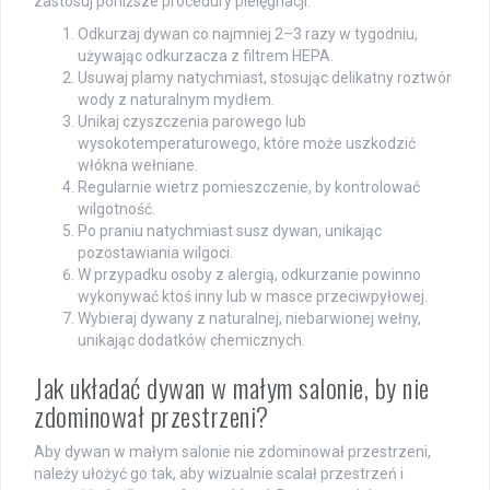
zastosuj poniższe procedury pielęgnacji:
Odkurzaj dywan co najmniej 2–3 razy w tygodniu,
używając odkurzacza z filtrem HEPA.
Usuwaj plamy natychmiast, stosując delikatny roztwór
wody z naturalnym mydłem.
Unikaj czyszczenia parowego lub
wysokotemperaturowego, które może uszkodzić
włókna wełniane.
Regularnie wietrz pomieszczenie, by kontrolować
wilgotność.
Po praniu natychmiast susz dywan, unikając
pozostawiania wilgoci.
W przypadku osoby z alergią, odkurzanie powinno
wykonywać ktoś inny lub w masce przeciwpyłowej.
Wybieraj dywany z naturalnej, niebarwionej wełny,
unikając dodatków chemicznych.
Jak układać dywan w małym salonie, by nie
zdominował przestrzeni?
Aby dywan w małym salonie nie zdominował przestrzeni,
należy ułożyć go tak, aby wizualnie scalał przestrzeń i