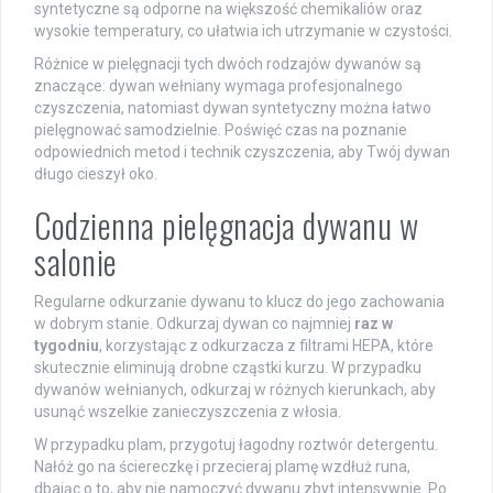
syntetyczne są odporne na większość chemikaliów oraz
wysokie temperatury, co ułatwia ich utrzymanie w czystości.
Różnice w pielęgnacji tych dwóch rodzajów dywanów są
znaczące: dywan wełniany wymaga profesjonalnego
czyszczenia, natomiast dywan syntetyczny można łatwo
pielęgnować samodzielnie. Poświęć czas na poznanie
odpowiednich metod i technik czyszczenia, aby Twój dywan
długo cieszył oko.
Codzienna pielęgnacja dywanu w
salonie
Regularne odkurzanie dywanu to klucz do jego zachowania
w dobrym stanie. Odkurzaj dywan co najmniej
raz w
tygodniu
, korzystając z odkurzacza z filtrami HEPA, które
skutecznie eliminują drobne cząstki kurzu. W przypadku
dywanów wełnianych, odkurzaj w różnych kierunkach, aby
usunąć wszelkie zanieczyszczenia z włosia.
W przypadku plam, przygotuj łagodny roztwór detergentu.
Nałóż go na ściereczkę i przecieraj plamę wzdłuż runa,
dbając o to, aby nie namoczyć dywanu zbyt intensywnie. Po