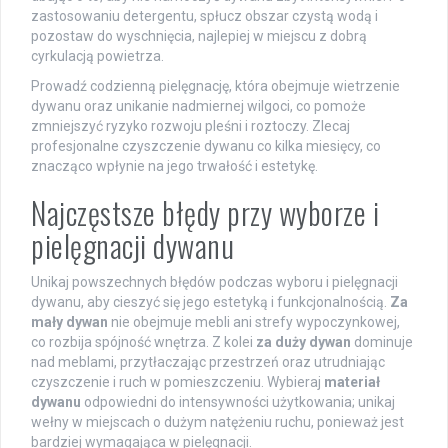
zastosowaniu detergentu, spłucz obszar czystą wodą i
pozostaw do wyschnięcia, najlepiej w miejscu z dobrą
cyrkulacją powietrza.
Prowadź codzienną pielęgnację, która obejmuje wietrzenie
dywanu oraz unikanie nadmiernej wilgoci, co pomoże
zmniejszyć ryzyko rozwoju pleśni i roztoczy. Zlecaj
profesjonalne czyszczenie dywanu co kilka miesięcy, co
znacząco wpłynie na jego trwałość i estetykę.
Najczęstsze błędy przy wyborze i
pielęgnacji dywanu
Unikaj powszechnych błędów podczas wyboru i pielęgnacji
dywanu, aby cieszyć się jego estetyką i funkcjonalnością.
Za
mały dywan
nie obejmuje mebli ani strefy wypoczynkowej,
co rozbija spójność wnętrza. Z kolei
za duży dywan
dominuje
nad meblami, przytłaczając przestrzeń oraz utrudniając
czyszczenie i ruch w pomieszczeniu. Wybieraj
materiał
dywanu
odpowiedni do intensywności użytkowania; unikaj
wełny w miejscach o dużym natężeniu ruchu, ponieważ jest
bardziej wymagająca w pielęgnacji.