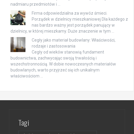
nadmiaru przedmiotów i …
Firma odpowiedzialna za wywóz śmieci.
Porządek w dzielnicy mieszkaniowej Dla każdego z
nas bardzo ważny jest porządek panujący w
dzielnicy, w której mieszkamy. Duże znaczenie w tym …
Cegły jako materiał budowlany: Właściwości,
rodzaje i zastosowania
Cegły od wieków stanowią fundament
budownictwa, zachwycając swoją trwałością i
wszechstronnością. W dobie nowoczesnych materiałów
budowlanych, warto przyjrzeć się ich unikalnym
właściwościom …
Tagi