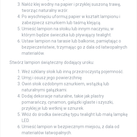
Nałóż klej wodny na papier i przyklej suszoną trawę,
tworząc naturalny wzór.
Po wyschnięciu uformuj papier w kształt lampionu i
zabezpiecz sznurkiem lub taśmą klejącą.
Umieść lampion na słoiku lub innym naczyniu, w
którym będzie świeczka lub pływający tealight.
Ustaw lampion na tarasie lub balkonie, pamiętając o
bezpieczeństwie, trzymając go z dala od łatwopalnych
materiałów.
Stwórz lampion świąteczny dodający uroku:
Weź szklany słoik lub inną przezroczystą pojemność.
Umyj i osusz jego powierzchnię.
Owiń słoik ozdobnym sznurkiem, wstążką lub
naturalnymi gałązkami.
Dodaj dekoracje naturalne, takie jak plastry
pomarańczy, cynamon, gałązki iglaste i szyszki,
przyklej je lub wetknij w sznurek.
Włóż do środka świeczkę typu tealight lub małą lampkę
LED.
Umieść lampion w bezpiecznym miejscu, z dala od
materiałów łatwopalnych.