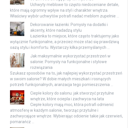
Uchwyty meblowe to często niedoceniane detale,
które mają ogromny wpływ na styl i charakter wnętrza.
Właściwy wybór uchwytów potrafi nadać meblom zupełnie …
Dekorowanie łazienki: Pomysły na dodatki i
akcenty, które nadadzą stylu
Łazienka to miejsce, które często traktujemy jako
wyłącznie funkcjonalne, a przecież może stać się prawdziwą
oazą stylu i komfortu. Wystarczy kilka przemyślanych …
Jak maksymalnie wykorzystać przestrzeń w
salonie: Pomysły na funkcjonalne i stylowe
rozwiązania
Szukasz sposobów na to, jak najlepiej wykorzystać przestrzeń
w swoim salonie? W dobie małych mieszkań i rosnących
potrzeb funkcjonalnych, aranżacja tego pomieszczenia …
Ciepłe kolory do salonu: jak stworzyć przytulne
wnętrze, które ociepla i zachwyca na lata
Ciepłe kolory mają moc, która potrafi odmienić
atmosferę w każdym salonie, tworząc przytulne i
zachwycające wnętrze. Wybierając odcienie takie jak czerwień,
pomarańcz …