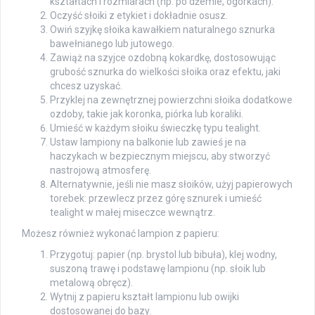
kształtach i rozmiarach (np. po dżemie, ogórkach).
Oczyść słoiki z etykiet i dokładnie osusz.
Owiń szyjkę słoika kawałkiem naturalnego sznurka
bawełnianego lub jutowego.
Zawiąż na szyjce ozdobną kokardkę, dostosowując
grubość sznurka do wielkości słoika oraz efektu, jaki
chcesz uzyskać.
Przyklej na zewnętrznej powierzchni słoika dodatkowe
ozdoby, takie jak koronka, piórka lub koraliki.
Umieść w każdym słoiku świeczkę typu tealight.
Ustaw lampiony na balkonie lub zawieś je na
haczykach w bezpiecznym miejscu, aby stworzyć
nastrojową atmosferę.
Alternatywnie, jeśli nie masz słoików, użyj papierowych
torebek: przewlecz przez górę sznurek i umieść
tealight w małej miseczce wewnątrz.
Możesz również wykonać lampion z papieru:
Przygotuj: papier (np. brystol lub bibuła), klej wodny,
suszoną trawę i podstawę lampionu (np. słoik lub
metalową obręcz).
Wytnij z papieru kształt lampionu lub owijki
dostosowanej do bazy.