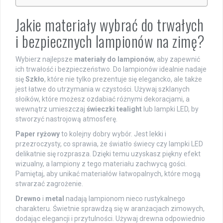
Jakie materiały wybrać do trwałych
i bezpiecznych lampionów na zimę?
Wybierz najlepsze
materiały do lampionów
, aby zapewnić
ich trwałość i bezpieczeństwo. Do lampionów idealnie nadaje
się
Szkło
, które nie tylko prezentuje się elegancko, ale także
jest łatwe do utrzymania w czystości. Używaj szklanych
słoików, które możesz ozdabiać różnymi dekoracjami, a
wewnątrz umieszczaj
świeczki tealight
lub lampki LED, by
stworzyć nastrojową atmosferę.
Paper ryżowy
to kolejny dobry wybór. Jest lekki i
przezroczysty, co sprawia, że światło świecy czy lampki LED
delikatnie się rozprasza. Dzięki temu uzyskasz piękny efekt
wizualny, a lampiony z tego materiału zachwycą gości.
Pamiętaj, aby unikać materiałów łatwopalnych, które mogą
stwarzać zagrożenie.
Drewno
i
metal
nadają lampionom nieco rustykalnego
charakteru. Świetnie sprawdzą się w aranżacjach zimowych,
dodając elegancji i przytulności. Używaj drewna odpowiednio