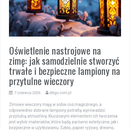
Oświetlenie nastrojowe na
zimę: jak samodzielnie stworzyć
trwałe i bezpieczne lampiony na
przytulne wieczory
7 czerwca 2026
diligo.com.pl
Zimowe wieczory mają w sobie coś magicznego, a
odpowiednio dobrane lampiony potrafią wprowadzić
przytulną atmosferę. Kluczowym elementem ich tworzenia
jest wybór materiałów, które będą zarówno estetyczne, jak i
bezpieczne w użytkowaniu. Szkło, papier ryżowy, drewno,