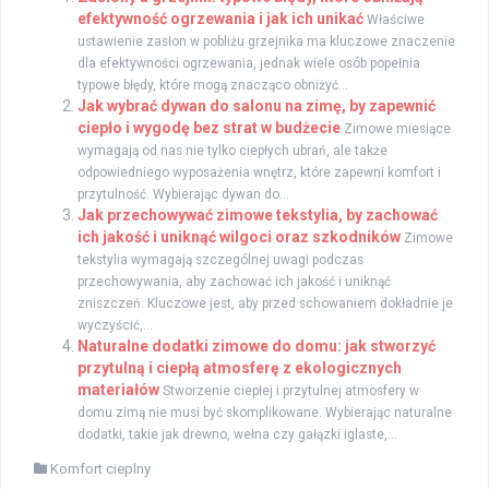
efektywność ogrzewania i jak ich unikać
Właściwe
ustawienie zasłon w pobliżu grzejnika ma kluczowe znaczenie
dla efektywności ogrzewania, jednak wiele osób popełnia
typowe błędy, które mogą znacząco obniżyć...
Jak wybrać dywan do salonu na zimę, by zapewnić
ciepło i wygodę bez strat w budżecie
Zimowe miesiące
wymagają od nas nie tylko ciepłych ubrań, ale także
odpowiedniego wyposażenia wnętrz, które zapewni komfort i
przytulność. Wybierając dywan do...
Jak przechowywać zimowe tekstylia, by zachować
ich jakość i uniknąć wilgoci oraz szkodników
Zimowe
tekstylia wymagają szczególnej uwagi podczas
przechowywania, aby zachować ich jakość i uniknąć
zniszczeń. Kluczowe jest, aby przed schowaniem dokładnie je
wyczyścić,...
Naturalne dodatki zimowe do domu: jak stworzyć
przytulną i ciepłą atmosferę z ekologicznych
materiałów
Stworzenie ciepłej i przytulnej atmosfery w
domu zimą nie musi być skomplikowane. Wybierając naturalne
dodatki, takie jak drewno, wełna czy gałązki iglaste,...
Komfort cieplny