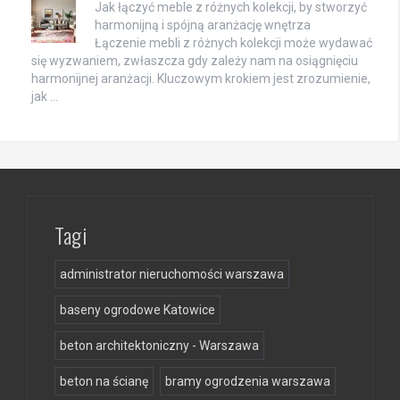
Jak łączyć meble z różnych kolekcji, by stworzyć
harmonijną i spójną aranżację wnętrza
Łączenie mebli z różnych kolekcji może wydawać
się wyzwaniem, zwłaszcza gdy zależy nam na osiągnięciu
harmonijnej aranżacji. Kluczowym krokiem jest zrozumienie,
jak …
Tagi
administrator nieruchomości warszawa
baseny ogrodowe Katowice
beton architektoniczny - Warszawa
beton na ścianę
bramy ogrodzenia warszawa