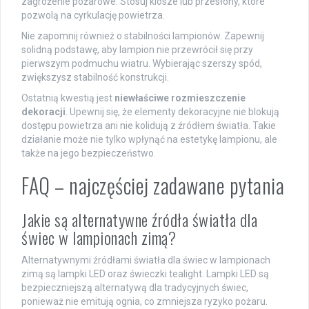
zagrożenie pożarowe. Stosuj klosze lub przesłony, które
pozwolą na cyrkulację powietrza.
Nie zapomnij również o stabilności lampionów. Zapewnij
solidną podstawę, aby lampion nie przewrócił się przy
pierwszym podmuchu wiatru. Wybierając szerszy spód,
zwiększysz stabilność konstrukcji.
Ostatnią kwestią jest
niewłaściwe rozmieszczenie
dekoracji
. Upewnij się, że elementy dekoracyjne nie blokują
dostępu powietrza ani nie kolidują z źródłem światła. Takie
działanie może nie tylko wpłynąć na estetykę lampionu, ale
także na jego bezpieczeństwo.
FAQ – najczęściej zadawane pytania
Jakie są alternatywne źródła światła dla
świec w lampionach zimą?
Alternatywnymi źródłami światła dla świec w lampionach
zimą są lampki LED oraz świeczki tealight. Lampki LED są
bezpieczniejszą alternatywą dla tradycyjnych świec,
ponieważ nie emitują ognia, co zmniejsza ryzyko pożaru.