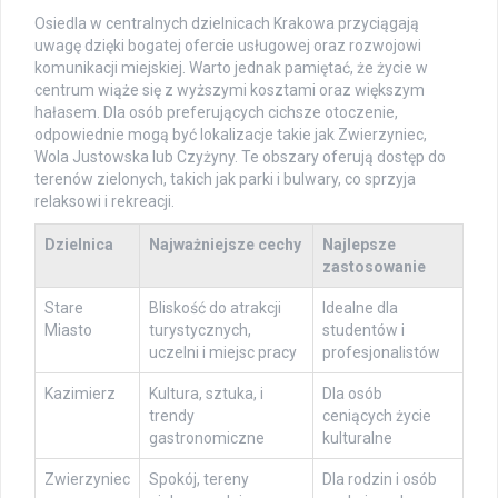
Osiedla w centralnych dzielnicach Krakowa przyciągają
uwagę dzięki bogatej ofercie usługowej oraz rozwojowi
komunikacji miejskiej. Warto jednak pamiętać, że życie w
centrum wiąże się z wyższymi kosztami oraz większym
hałasem. Dla osób preferujących cichsze otoczenie,
odpowiednie mogą być lokalizacje takie jak Zwierzyniec,
Wola Justowska lub Czyżyny. Te obszary oferują dostęp do
terenów zielonych, takich jak parki i bulwary, co sprzyja
relaksowi i rekreacji.
Dzielnica
Najważniejsze cechy
Najlepsze
zastosowanie
Stare
Bliskość do atrakcji
Idealne dla
Miasto
turystycznych,
studentów i
uczelni i miejsc pracy
profesjonalistów
Kazimierz
Kultura, sztuka, i
Dla osób
trendy
ceniących życie
gastronomiczne
kulturalne
Zwierzyniec
Spokój, tereny
Dla rodzin i osób