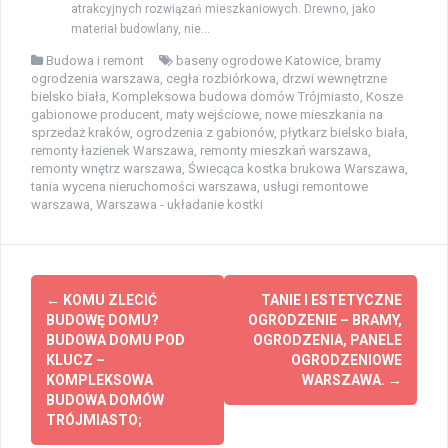
atrakcyjnych rozwiązań mieszkaniowych. Drewno, jako
materiał budowlany, nie...
Budowa i remont
baseny ogrodowe Katowice
,
bramy
ogrodzenia warszawa
,
cegła rozbiórkowa
,
drzwi wewnętrzne
bielsko biała
,
Kompleksowa budowa domów Trójmiasto
,
Kosze
gabionowe producent
,
maty wejściowe
,
nowe mieszkania na
sprzedaż kraków
,
ogrodzenia z gabionów
,
płytkarz bielsko biała
,
remonty łazienek Warszawa
,
remonty mieszkań warszawa
,
remonty wnętrz warszawa
,
Świecąca kostka brukowa Warszawa
,
tania wycena nieruchomości warszawa
,
usługi remontowe
warszawa
,
Warszawa - układanie kostki
Zobacz
←
KOMU ZLECIĆ
TANIE I ESTETYCZNE
wpisy
BUDOWĘ DOMU?
OGRODZENIE – BRAMY,
BUDOWA DOMU POD
OGRODZENIA, PANELE
KLUCZ –
OGRODZENIOWE
KOMPLEKSOWA
WARSZAWA.
→
BUDOWA DOMÓW
TRÓJMIASTO;