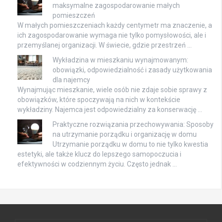
maksymalne zagospodarowanie małych
pomieszczeń
W małych pomieszczeniach każdy centymetr ma znaczenie, a
ich zagospodarowanie wymaga nie tylko pomysłowości, ale i
przemyślanej organizacji. W świecie, gdzie przestrzeń …
Wykładzina w mieszkaniu wynajmowanym:
obowiązki, odpowiedzialność i zasady użytkowania
dla najemcy
Wynajmując mieszkanie, wiele osób nie zdaje sobie sprawy z
obowiązków, które spoczywają na nich w kontekście
wykładziny. Najemca jest odpowiedzialny za konserwację …
Praktyczne rozwiązania przechowywania: Sposoby
na utrzymanie porządku i organizację w domu
Utrzymanie porządku w domu to nie tylko kwestia
estetyki, ale także klucz do lepszego samopoczucia i
efektywności w codziennym życiu. Często jednak …