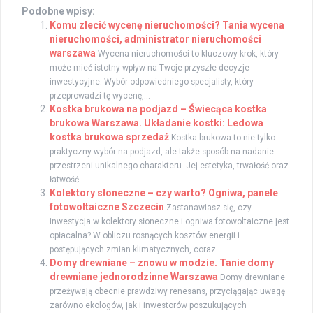
Podobne wpisy:
Komu zlecić wycenę nieruchomości? Tania wycena
nieruchomości, administrator nieruchomości
warszawa
Wycena nieruchomości to kluczowy krok, który
może mieć istotny wpływ na Twoje przyszłe decyzje
inwestycyjne. Wybór odpowiedniego specjalisty, który
przeprowadzi tę wycenę,...
Kostka brukowa na podjazd – Świecąca kostka
brukowa Warszawa. Układanie kostki: Ledowa
kostka brukowa sprzedaż
Kostka brukowa to nie tylko
praktyczny wybór na podjazd, ale także sposób na nadanie
przestrzeni unikalnego charakteru. Jej estetyka, trwałość oraz
łatwość...
Kolektory słoneczne – czy warto? Ogniwa, panele
fotowoltaiczne Szczecin
Zastanawiasz się, czy
inwestycja w kolektory słoneczne i ogniwa fotowoltaiczne jest
opłacalna? W obliczu rosnących kosztów energii i
postępujących zmian klimatycznych, coraz...
Domy drewniane – znowu w modzie. Tanie domy
drewniane jednorodzinne Warszawa
Domy drewniane
przeżywają obecnie prawdziwy renesans, przyciągając uwagę
zarówno ekologów, jak i inwestorów poszukujących