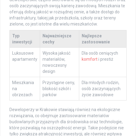
osób zaczynających swoją karierę zawodową. Mieszkania te
oferują dobrą jakość w rozsądnej cenie, a także dostęp do
infrastruktury, takiej jak przedszkola, szkoły oraz tereny
zielone, co jest istotne dla wielu mieszkańców.
Typ
Najważniejsze
Najlepsze
inwestycji
cechy
zastosowanie
Luksusowe
Wysoka jakość
Dla osób ceniących
apartamenty
materiałów,
komfort
i prestiż
nowoczesny
design
Mieszkania
Przystępne ceny,
Dla młodych rodzin,
na
bliskość szkół i
osób zaczynających
obrzeżach
parków
życie zawodowe
Deweloperzy w Krakowie stawiają również na ekologiczne
rozwiązania, co obejmuje zastosowanie materiałów
budowlanych przyjaznych dla środowiska oraz technologie,
które pozwalają na oszczędność energii. Takie podejście nie
tylko zwiększa atrakcyjność inwestycji, ale również wpływa