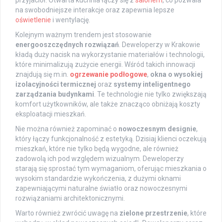
przyjaciół. Otwarta kuchnia łączy się z
salonem
, co pozwala
na swobodniejsze interakcje oraz zapewnia lepsze
oświetlenie
i wentylację.
Kolejnym ważnym trendem jest stosowanie
energooszczędnych rozwiązań
. Deweloperzy w Krakowie
kładą duży nacisk na wykorzystanie materiałów i technologii,
które minimalizują zużycie energii. Wśród takich innowacji
znajdują się m.in.
ogrzewanie podłogowe
,
okna o wysokiej
izolacyjności termicznej
oraz
systemy inteligentnego
zarządzania budynkami
. Te technologie nie tylko zwiększają
komfort użytkowników, ale także znacząco obniżają koszty
eksploatacji mieszkań.
Nie można również zapominać o
nowoczesnym designie
,
który łączy funkcjonalność z estetyką. Dzisiaj klienci oczekują
mieszkań, które nie tylko będą wygodne, ale również
zadowolą ich pod względem wizualnym. Deweloperzy
starają się sprostać tym wymaganiom, oferując mieszkania o
wysokim standardzie wykończenia, z dużymi oknami
zapewniającymi naturalne światło oraz nowoczesnymi
rozwiązaniami architektonicznymi.
Warto również zwrócić uwagę na
zielone przestrzenie
, które