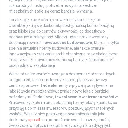
różnorodnych usług, potrzeba nowych przestrzeni
mieszkalnych staje się coraz bardziej wyraźna.
Localizacje, które oferują nowe mieszkania, często
charakteryzują się doskonałą dostępnością komunikacyjną
oraz bliskością do centrów aktywności, co dodatkowo
podnosi ich atrakcyjność. Młodzi ludzie oraz inwestorzy
doceniają również
nowoczesne budownictwo
, które nie tylko
spełnia aktualne normy budowlane, ale także oferuje
innowacyjne rozwiązania architektoniczne oraz ekologiczne.
To sprawia, że nowe mieszkania są bardziej funkcjonalne i
oszczędne w eksploatacji.
Warto również zwrócić uwagę na dostępność różnorodnych
udogodnień, takich jak tereny zielone, place zabaw czy
centra sportowe. Takie elementy wpływają pozytywnie na
jakość życia mieszkańców, czyniąc nowe lokale bardziej
pożądanymi. Dodatkowo,
inwestowanie w nieruchomości
w
Krakowie zyskało miano opłacalnej formy lokaty kapitału, co
przyciąga do miasta inwestorów poszukujących stabilnych
zysków. Wielu z nich postrzega nowe mieszkania jako
doskonały
sposób
na pomnażanie swoich oszczędności,
zwłaszcza w obliczu niestabilnej sytuacji na tradycyjnych