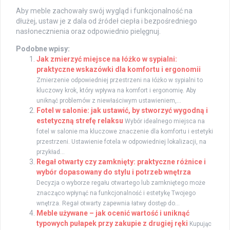
Aby meble zachowały swój wygląd i funkcjonalność na
dłużej, ustaw je z dala od źródeł ciepła i bezpośredniego
nasłonecznienia oraz odpowiednio pielęgnuj.
Podobne wpisy:
Jak zmierzyć miejsce na łóżko w sypialni:
praktyczne wskazówki dla komfortu i ergonomii
Zmierzenie odpowiedniej przestrzeni na łóżko w sypialni to
kluczowy krok, który wpływa na komfort i ergonomię. Aby
uniknąć problemów z niewłaściwym ustawieniem,...
Fotel w salonie: jak ustawić, by stworzyć wygodną i
estetyczną strefę relaksu
Wybór idealnego miejsca na
fotel w salonie ma kluczowe znaczenie dla komfortu i estetyki
przestrzeni. Ustawienie fotela w odpowiedniej lokalizacji, na
przykład...
Regał otwarty czy zamknięty: praktyczne różnice i
wybór dopasowany do stylu i potrzeb wnętrza
Decyzja o wyborze regału otwartego lub zamkniętego może
znacząco wpłynąć na funkcjonalność i estetykę Twojego
wnętrza. Regał otwarty zapewnia łatwy dostęp do...
Meble używane – jak ocenić wartość i uniknąć
typowych pułapek przy zakupie z drugiej ręki
Kupując