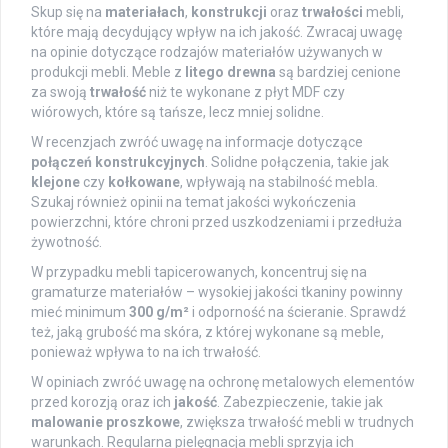
Skup się na
materiałach
,
konstrukcji
oraz
trwałości
mebli,
które mają decydujący wpływ na ich jakość. Zwracaj uwagę
na opinie dotyczące rodzajów materiałów używanych w
produkcji mebli. Meble z
litego drewna
są bardziej cenione
za swoją
trwałość
niż te wykonane z płyt MDF czy
wiórowych, które są tańsze, lecz mniej solidne.
W recenzjach zwróć uwagę na informacje dotyczące
połączeń konstrukcyjnych
. Solidne połączenia, takie jak
klejone
czy
kołkowane
, wpływają na stabilność mebla.
Szukaj również opinii na temat jakości wykończenia
powierzchni, które chroni przed uszkodzeniami i przedłuża
żywotność.
W przypadku mebli tapicerowanych, koncentruj się na
gramaturze materiałów – wysokiej jakości tkaniny powinny
mieć minimum
300 g/m²
i odporność na ścieranie. Sprawdź
też, jaką grubość ma skóra, z której wykonane są meble,
ponieważ wpływa to na ich trwałość.
W opiniach zwróć uwagę na ochronę metalowych elementów
przed korozją oraz ich
jakość
. Zabezpieczenie, takie jak
malowanie proszkowe
, zwiększa trwałość mebli w trudnych
warunkach. Regularna pielęgnacja mebli sprzyja ich