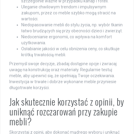
szczególnie ważne w przypadku kanap i foteli.
Uleganie chwilowym trendom i impulsywnym
zakupom, przez co meble szybko mogą stracić na
wartości.
Niedopasowanie mebli do stylu życia, np. wybór tkanin
łatwo brudzących się przy obecności dzieci i zwierząt.
Niedocenianie ergonomii, co wpływa na komfort
użytkowania.
Osłabianie jakości w celu obniżenia ceny, co skutkuje
krótką trwałością mebli.
Przemyśl swoje decyzje, zbadaj dostępne opcje i zwracaj
uwagę na konstrukcję oraz materiały. Regularnie testuj
meble, aby upewnić się, że spełniają Twoje oczekiwania.
Inwestycja w trwałe i dobrze wykonane meble przyniesie
długotrwałe korzyści.
Jak skutecznie korzystać z opinii, by
uniknąć rozczarowań przy zakupie
mebli?
Skorzystaj z opinii, aby dokonać mądrego wyboru i uniknąć