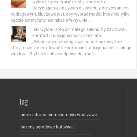
wybrać, by nie tracić ciepła i komfortu
Decydując się na dywan do salonu z ogrzewaniem
podłogowym, kluczowe jest, aby wybrać model, który nie tylko
będzie estetyczny, ale także efektywnie …
Jak wybrać sofę do małego salonu, by zachować
komfort i funkcjonalność przez lata
Wybór sofy do małego salonu to kluczowy krok,
który może zadecydować o komforcie i funkcjonalności całego
wnętrza. Zbyt duża lub nieodpowiednia sofa …
Tagi
administrator nieruchomości warszawa
baseny ogrodowe Katowice