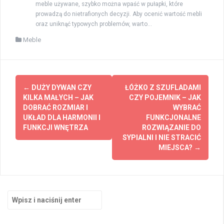
meble używane, szybko można wpaść w pułapki, które
prowadzą do nietrafionych decyzji. Aby ocenić wartość mebli
oraz uniknąć typowych problemów, warto...
Meble
Zobacz
←
DUŻY DYWAN CZY
ŁÓŻKO Z SZUFLADAMI
wpisy
KILKA MAŁYCH – JAK
CZY POJEMNIK – JAK
DOBRAĆ ROZMIAR I
WYBRAĆ
UKŁAD DLA HARMONII I
FUNKCJONALNE
FUNKCJI WNĘTRZA
ROZWIĄZANIE DO
SYPIALNI I NIE STRACIĆ
MIEJSCA?
→
Szukaj: