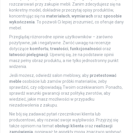
rozczarowań przy zakupie mebli. Zanim zdecydujesz się na
konkretny model, dokładnie przeczytaj opisy produktów,
koncentrując się na
materiałach
,
wymiarach
oraz
sposobie
wykończenia
. To pozwoli Ci lepiej zrozumieć, co oferuje dany
mebel.
Przeglądaj różnorodne opinie użytkowników – zarówno
pozytywne, jak i negatywne. Zwróć uwagę na recenzje
dotyczące
komfortu
,
trwałości
,
funkcjonalności
oraz
łatwości pielęgnacji
. Upewnij się, że na podstawie opinii
masz pełny obraz produktu, a nie tylko jednostronny punkt
widzenia.
Jeśli możesz, odwiedź salon meblowy, aby
przetestować
meble
osobiście lub zamów próbki materiałów, żeby
sprawdzić, czy odpowiadają Twoim oczekiwaniom. Ponadto,
sprawdź warunki gwarancji oraz politykę zwrotów, aby
wiedzieć, jakie masz możliwości w przypadku
niezadowolenia z zakupu.
Nie bój się zadawać pytań rzecznikowi klienta lub
producentowi, aby rozwiać swoje wątpliwości. Przyjrzyj się
także opiniom na temat
obsługi klienta
oraz
realizacji
zamówienia
, ponieważ te aspekty mogą znacząco wpłynąć