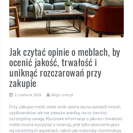
Jak czytać opinie o meblach, by
ocenić jakość, trwałość i
uniknąć rozczarowań przy
zakupie
2 czerwca 2026
diligo.com.pl
Przy zakupie mebli, wiele osób opiera się na opiniach innych
użytkowników, ale nie zawsze wiedzą, na co zwrócić
szczególną uwagę. Kluczowe informacje o jakości i trwałości
mebli można wyczytać z recenzji, jeśli tylko skoncentrujesz
się na istotnych aspektach, takich jak materiały i konstrukcja.