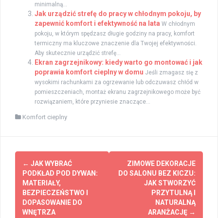
minimalną...
Jak urządzić strefę do pracy w chłodnym pokoju, by
zapewnić komfort i efektywność na lata
W chłodnym
pokoju, w którym spędzasz długie godziny na pracy, komfort
termiczny ma kluczowe znaczenie dla Twojej efektywności.
Aby skutecznie urządzić strefę...
Ekran zagrzejnikowy: kiedy warto go montować i jak
poprawia komfort cieplny w domu
Jeśli zmagasz się z
wysokimi rachunkami za ogrzewanie lub odczuwasz chłód w
pomieszczeniach, montaż ekranu zagrzejnikowego może być
rozwiązaniem, które przyniesie znaczące...
Komfort cieplny
Zobacz
←
JAK WYBRAĆ
ZIMOWE DEKORACJE
wpisy
PODKŁAD POD DYWAN:
DO SALONU BEZ KICZU:
MATERIAŁY,
JAK STWORZYĆ
BEZPIECZEŃSTWO I
PRZYTULNĄ I
DOPASOWANIE DO
NATURALNĄ
WNĘTRZA
ARANŻACJĘ
→