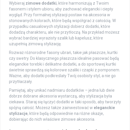
Wybieraj
zimowe dodatki
, które harmonizują z Twoim
fasonem i stylem ubioru, aby zachować elegancki i ciepły
wygląd. Przy formalnej stylizacji postaw na akcesoria w
stonowanych kolorach, które będą współgrać z całością. W
przypadku casualowych stylizacji dobierz dodatki, które
dodadzą charakteru, ale nie przytłoczą. Na przykład możesz
wybrać bardziej wyrazisty szalik lub kapelusz, które
uzupełnią zimową stylizację.
Rozważ różnorodne fasony ubrań, takie jak płaszcze, kurtki
czy swetry. Do klasycznego płaszcza idealnie pasować będą
eleganckie torebki i delikatne dodatki, a do sportowej kurtki
świetnie sprawdzą się kolorowe szaliki i czapki z pomponem.
Ważne, aby dodatki podkreślały Twój osobisty styl, a nie go
przytłaczały.
Pamiętaj, aby unikać nadmiaru dodatków – jedna lub dwie
dobrze dobrane akcesoria wystarczą, aby stylizacja była
ciekawa. Staraj się łączyć dodatki w taki sposób, aby tworzyły
spójną całość. Możesz także zainwestować w
eleganckie
stylizacje
, które będą odpowiednie na różne okazje,
dobierając do nich właściwe zimowe akcesoria.