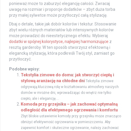
ponieważ może to zaburzyć elegancję całości. Zwracaj
uwagę na rozmiar i proporcje dodatków – zbyt duża torba
przy małej sylwetce może przytłoczyć całą stylizację.
Dbaj o detale, takie jak dobór kolorów i tekstur. Stosowanie
zbyt wielu różnych materiałów lub intensywnych kolorów
może prowadzić do nieestetycznego efektu. Wybieraj
dodatki w spójnej kolorystyce, najlepiej harmonizujące
z
resztą garderoby. W ten sposób stworzysz efektowną i
elegancką stylizację, która podkreśli Twój styl, zamiast go
przytłoczyć.
Podobne wpisy:
Tekstylia zimowe do domu: jak stworzyć ciepłą i
stylową aranżację na chłodne dni
Tekstylia zimowe
odgrywają kluczową rolę w kształtowaniu atmosfery naszych
domów w mroźne dni, wprowadzając do wnętrz nie tylko
ciepło, ale i elegancję....
Komoda przy grzejniku – jak zachować optymalną
odległość dla efektywnego ogrzewania i komfortu
Zbyt bliskie ustawienie komody przy grzejniku może znacząco
obniżyć efektywność ogrzewania w pomieszczeniu. Aby
zapewnić komfort i skuteczne ogrzewanie, należy zachować