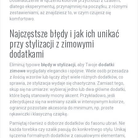
Doświadczenie w łączeniu kolorów przychodzi z czasem,
dlatego eksperymentuj, przynajmniej na początku, z różnymi
zestawieniami, aż znajdziesz to, w czym czujesz się
komfortowo.
Najczęstsze błędy i jak ich unikać
przy stylizacji z zimowymi
dodatkami
Eliminuj typowe
błędy w stylizacji
, aby Twoje
dodatki
zimowe
wyglądały elegancko i spójnie. Wiele osób przesadza
z ilością wzorów lub łączy zbyt wiele różnych dodatków, co
sprawia, że stylizacja wydaje się chaotyczna. Zamiast tego,
skup się na umiarze: wybieraj jedno lub dwa główne dodatki,
które będą stanowiły mocny akcent. Przykładowo, jeśli
zdecydujesz się na wełniany szalik w intensywnym kolorze,
ogranicz pozostałe akcesoria do minimum, np. proste
rękawiczki i klasyczną czapkę.
Pamiętaj również o doborze dodatków do fasonu ubrań. Nie
każda torebka czy szalik pasują do konkretnego stylu. Unikaj
łączenia formalnych dodatków z casualowymi elementami,