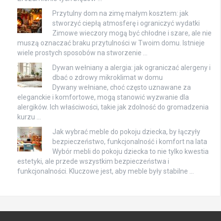
Przytulny dom na zimę małym kosztem: jak
stworzyć ciepłą atmosferę i ograniczyć wydatki
Zimowe wieczory mogą być chłodne i szare, ale nie
muszą oznaczać braku przytulności w Twoim domu. Istnieje
wiele prostych sposobów na stworzenie …
Dywan wełniany a alergia: jak ograniczać alergeny i
dbać o zdrowy mikroklimat w domu
Dywany wełniane, choć często uznawane za
eleganckie i komfortowe, mogą stanowić wyzwanie dla
alergików. Ich właściwości, takie jak zdolność do gromadzenia
kurzu …
Jak wybrać meble do pokoju dziecka, by łączyły
bezpieczeństwo, funkcjonalność i komfort na lata
Wybór mebli do pokoju dziecka to nie tylko kwestia
estetyki, ale przede wszystkim bezpieczeństwa i
funkcjonalności. Kluczowe jest, aby meble były stabilne …