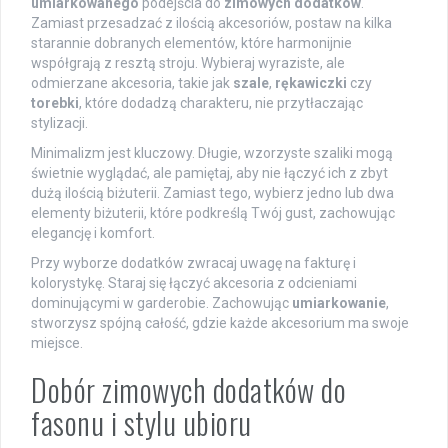
umiarkowanego
podejścia do
zimowych dodatków
.
Zamiast przesadzać z ilością akcesoriów, postaw na kilka
starannie dobranych elementów, które harmonijnie
współgrają z resztą stroju. Wybieraj wyraziste, ale
odmierzane akcesoria, takie jak
szale
,
rękawiczki
czy
torebki
, które dodadzą charakteru, nie przytłaczając
stylizacji.
Minimalizm jest kluczowy. Długie, wzorzyste szaliki mogą
świetnie wyglądać, ale pamiętaj, aby nie łączyć ich z zbyt
dużą ilością biżuterii. Zamiast tego, wybierz jedno lub dwa
elementy biżuterii, które podkreślą Twój gust, zachowując
elegancję i komfort.
Przy wyborze dodatków zwracaj uwagę na fakturę i
kolorystykę. Staraj się łączyć akcesoria z odcieniami
dominującymi w garderobie. Zachowując
umiarkowanie
,
stworzysz spójną całość, gdzie każde akcesorium ma swoje
miejsce.
Dobór zimowych dodatków do
fasonu i stylu ubioru