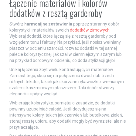
Łączenie materiałów i kolorów
dodatków z resztą garderoby
Stwórz
harmonijne zestawienia
poprzez staranny dobór
kolorystyki i materiałów swoich
dodatków zimowych
.
Wybieraj dodatki, które łączą się z resztą garderoby pod
względem tonu i faktury. Na przykład, jeśli nosisz wełniany
płaszcz w odcieniu szarości, rozważ dodatki w tej samej
palecie kolorystycznej, jak szal w ciemniejszym szarym lub
na przykład bordowym odcieniu, co doda stylizacji głębi.
Unikaj łączenia zbyt wielu kontrastujących materiałów.
Zamiast tego, skup się na połączeniu dwóch lub trzech
różnych tekstur, takich jak skórzane rękawiczki z wełnianym
szalem i kaszmirowym płaszczem. Taki dobór stworzy
elegancki i spójny wygląd.
Wybierając kolorystykę, pamiętaj o zasadzie, że dodatki
powinny uzupełniać całość. Jeśli decydujesz się na
intensywne kolory, takich jak czerwień lub butelkowa zieleń,
stonuj resztę ubioru, aby dodatki mogły być wyraziste, ale nie
przytłaczające.