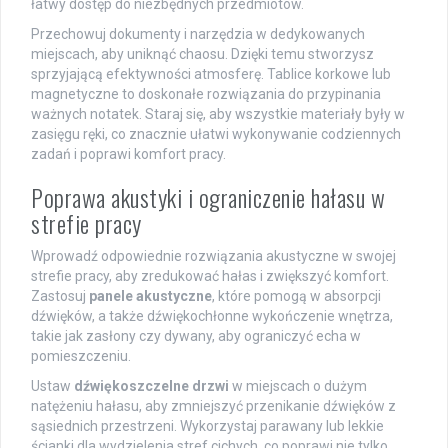
łatwy dostęp do niezbędnych przedmiotów.
Przechowuj dokumenty i narzędzia w dedykowanych
miejscach, aby uniknąć chaosu. Dzięki temu stworzysz
sprzyjającą efektywności atmosferę. Tablice korkowe lub
magnetyczne to doskonałe rozwiązania do przypinania
ważnych notatek. Staraj się, aby wszystkie materiały były w
zasięgu ręki, co znacznie ułatwi wykonywanie codziennych
zadań i poprawi komfort pracy.
Poprawa akustyki i ograniczenie hałasu w
strefie pracy
Wprowadź odpowiednie rozwiązania akustyczne w swojej
strefie pracy, aby zredukować hałas i zwiększyć komfort.
Zastosuj
panele akustyczne
, które pomogą w absorpcji
dźwięków, a także dźwiękochłonne wykończenie wnętrza,
takie jak zasłony czy dywany, aby ograniczyć echa w
pomieszczeniu.
Ustaw
dźwiękoszczelne drzwi
w miejscach o dużym
natężeniu hałasu, aby zmniejszyć przenikanie dźwięków z
sąsiednich przestrzeni. Wykorzystaj parawany lub lekkie
ścianki dla wydzielenia stref cichych, co poprawi nie tylko