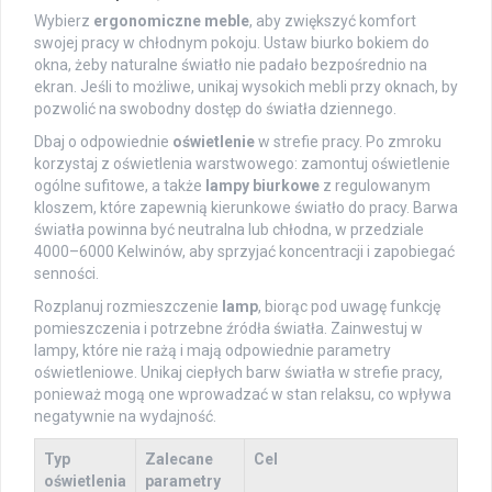
Wybierz
ergonomiczne meble
, aby zwiększyć komfort
swojej pracy w chłodnym pokoju. Ustaw biurko bokiem do
okna, żeby naturalne światło nie padało bezpośrednio na
ekran. Jeśli to możliwe, unikaj wysokich mebli przy oknach, by
pozwolić na swobodny dostęp do światła dziennego.
Dbaj o odpowiednie
oświetlenie
w strefie pracy. Po zmroku
korzystaj z oświetlenia warstwowego: zamontuj oświetlenie
ogólne sufitowe, a także
lampy biurkowe
z regulowanym
kloszem, które zapewnią kierunkowe światło do pracy. Barwa
światła powinna być neutralna lub chłodna, w przedziale
4000–6000 Kelwinów, aby sprzyjać koncentracji i zapobiegać
senności.
Rozplanuj rozmieszczenie
lamp
, biorąc pod uwagę funkcję
pomieszczenia i potrzebne źródła światła. Zainwestuj w
lampy, które nie rażą i mają odpowiednie parametry
oświetleniowe. Unikaj ciepłych barw światła w strefie pracy,
ponieważ mogą one wprowadzać w stan relaksu, co wpływa
negatywnie na wydajność.
Typ
Zalecane
Cel
oświetlenia
parametry