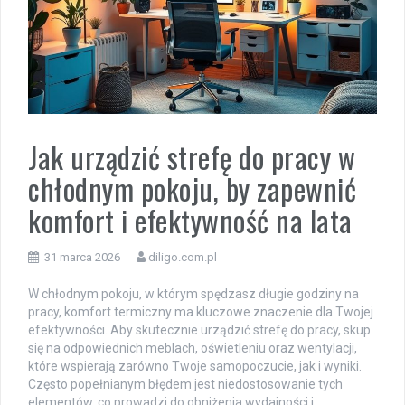
Jak urządzić strefę do pracy w
chłodnym pokoju, by zapewnić
komfort i efektywność na lata
31 marca 2026
diligo.com.pl
W chłodnym pokoju, w którym spędzasz długie godziny na
pracy, komfort termiczny ma kluczowe znaczenie dla Twojej
efektywności. Aby skutecznie urządzić strefę do pracy, skup
się na odpowiednich meblach, oświetleniu oraz wentylacji,
które wspierają zarówno Twoje samopoczucie, jak i wyniki.
Często popełnianym błędem jest niedostosowanie tych
elementów, co prowadzi do obniżenia wydajności i