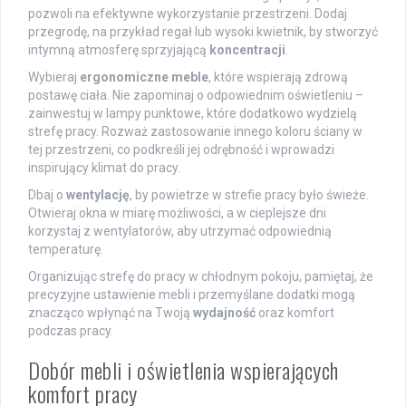
pozwoli na efektywne wykorzystanie przestrzeni. Dodaj
przegrodę, na przykład regał lub wysoki kwietnik, by stworzyć
intymną atmosferę sprzyjającą
koncentracji
.
Wybieraj
ergonomiczne meble
, które wspierają zdrową
postawę ciała. Nie zapominaj o odpowiednim oświetleniu –
zainwestuj w lampy punktowe, które dodatkowo wydzielą
strefę pracy. Rozważ zastosowanie innego koloru ściany w
tej przestrzeni, co podkreśli jej odrębność i wprowadzi
inspirujący klimat do pracy.
Dbaj o
wentylację
, by powietrze w strefie pracy było świeże.
Otwieraj okna w miarę możliwości, a w cieplejsze dni
korzystaj z wentylatorów, aby utrzymać odpowiednią
temperaturę.
Organizując strefę do pracy w chłodnym pokoju, pamiętaj, że
precyzyjne ustawienie mebli i przemyślane dodatki mogą
znacząco wpłynąć na Twoją
wydajność
oraz komfort
podczas pracy.
Dobór mebli i oświetlenia wspierających
komfort pracy