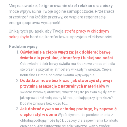
Miej na uwadze, że
ignorowanie stref relaksu oraz ciszy
może wpływać na Twoje ogólne samopoczucie. Przeznacz
przestrzeń na krótkie przerwy, co wspiera regenerację
energii i poprawia wydajność.
Unikaj tych pułapek, aby Twoja
strefa pracy w chłodnym
pokoju była
bardziej komfortowa i sprzyjała efektywności.
Podobne wpisy:
Oświetlenie a ciepło wnętrza: jak dobierać barwę
światła dla przytulnej atmosfery i funkcjonalności
Odpowiedni dobór barwy światła ma kluczowe znaczenie dla
stworzenia przytulnej atmosfery w każdym wnętrzu. Ciepłe,
neutralne i zimne odcienie światła wpływają nie...
Dodatki zimowe bez kiczu: jak stworzyć stylową i
przytulną aranżację z naturalnych materiałów
W
świecie zimowej aranżacji wnętrz często pojawia się dylemat:
jak wprowadzić świąteczny klimat, unikając przy tym kiczu?
Dodatki zimowe bez kiczu to...
Jak dobrać dywan na chłodną podłogę, by zapewnić
ciepło i styl w domu
Wybór dywanu do pomieszczenia z
chłodną podłogą może być kluczowy dla zapewnienia komfortu
cieplnego. Aby skutecznie ocieplić wnętrze, warto zwrócić