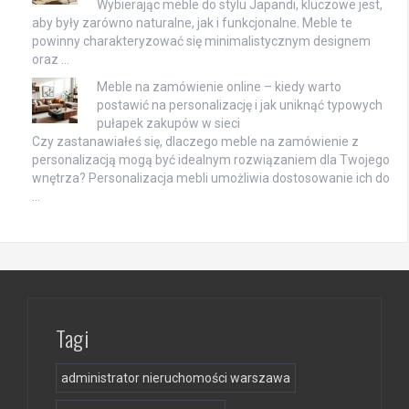
Wybierając meble do stylu Japandi, kluczowe jest,
aby były zarówno naturalne, jak i funkcjonalne. Meble te
powinny charakteryzować się minimalistycznym designem
oraz …
Meble na zamówienie online – kiedy warto
postawić na personalizację i jak uniknąć typowych
pułapek zakupów w sieci
Czy zastanawiałeś się, dlaczego meble na zamówienie z
personalizacją mogą być idealnym rozwiązaniem dla Twojego
wnętrza? Personalizacja mebli umożliwia dostosowanie ich do
…
Tagi
administrator nieruchomości warszawa