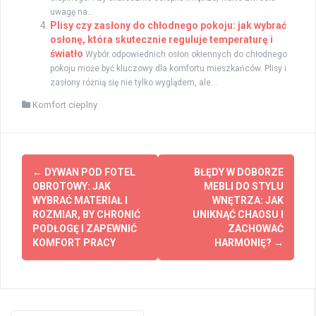
uwagę na...
Plisy czy zasłony do chłodnego pokoju: jak wybrać
osłonę, która skutecznie reguluje temperaturę i
światło
Wybór odpowiednich osłon okiennych do chłodnego
pokoju może być kluczowy dla komfortu mieszkańców. Plisy i
zasłony różnią się nie tylko wyglądem, ale...
Komfort cieplny
Zobacz
←
DYWAN POD FOTEL
BŁĘDY W DOBORZE
wpisy
OBROTOWY: JAK
MEBLI DO STYLU
WYBRAĆ MATERIAŁ I
WNĘTRZA: JAK
ROZMIAR, BY CHRONIĆ
UNIKNĄĆ CHAOSU I
PODŁOGĘ I ZAPEWNIĆ
ZACHOWAĆ
KOMFORT PRACY
HARMONIĘ?
→