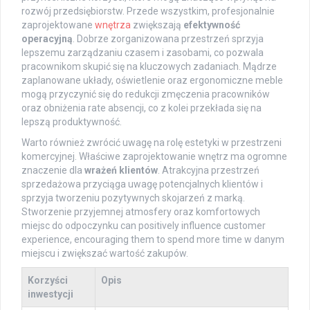
rozwój przedsiębiorstw. Przede wszystkim, profesjonalnie
zaprojektowane
wnętrza
zwiększają
efektywność
operacyjną
. Dobrze zorganizowana przestrzeń sprzyja
lepszemu zarządzaniu czasem i zasobami, co pozwala
pracownikom skupić się na kluczowych zadaniach. Mądrze
zaplanowane układy, oświetlenie oraz ergonomiczne meble
mogą przyczynić się do redukcji zmęczenia pracowników
oraz obniżenia rate absencji, co z kolei przekłada się na
lepszą produktywność.
Warto również zwrócić uwagę na rolę estetyki w przestrzeni
komercyjnej. Właściwe zaprojektowanie wnętrz ma ogromne
znaczenie dla
wrażeń klientów
. Atrakcyjna przestrzeń
sprzedażowa przyciąga uwagę potencjalnych klientów i
sprzyja tworzeniu pozytywnych skojarzeń z marką.
Stworzenie przyjemnej atmosfery oraz komfortowych
miejsc do odpoczynku can positively influence customer
experience, encouraging them to spend more time w danym
miejscu i zwiększać wartość zakupów.
Korzyści
Opis
inwestycji