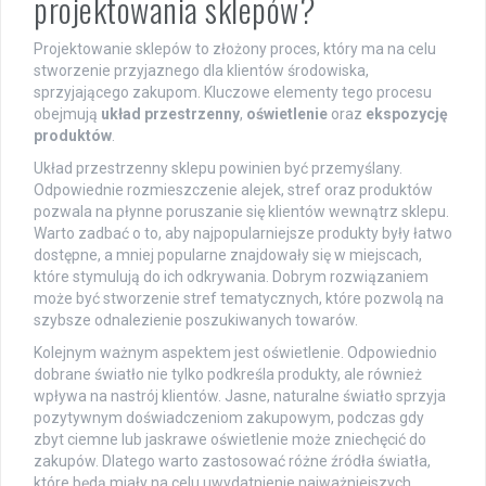
projektowania sklepów?
Projektowanie sklepów to złożony proces, który ma na celu
stworzenie przyjaznego dla klientów środowiska,
sprzyjającego zakupom. Kluczowe elementy tego procesu
obejmują
układ przestrzenny
,
oświetlenie
oraz
ekspozycję
produktów
.
Układ przestrzenny sklepu powinien być przemyślany.
Odpowiednie rozmieszczenie alejek, stref oraz produktów
pozwala na płynne poruszanie się klientów wewnątrz sklepu.
Warto zadbać o to, aby najpopularniejsze produkty były łatwo
dostępne, a mniej popularne znajdowały się w miejscach,
które stymulują do ich odkrywania. Dobrym rozwiązaniem
może być stworzenie stref tematycznych, które pozwolą na
szybsze odnalezienie poszukiwanych towarów.
Kolejnym ważnym aspektem jest oświetlenie. Odpowiednio
dobrane światło nie tylko podkreśla produkty, ale również
wpływa na nastrój klientów. Jasne, naturalne światło sprzyja
pozytywnym doświadczeniom zakupowym, podczas gdy
zbyt ciemne lub jaskrawe oświetlenie może zniechęcić do
zakupów. Dlatego warto zastosować różne źródła światła,
które będą miały na celu uwydatnienie najważniejszych