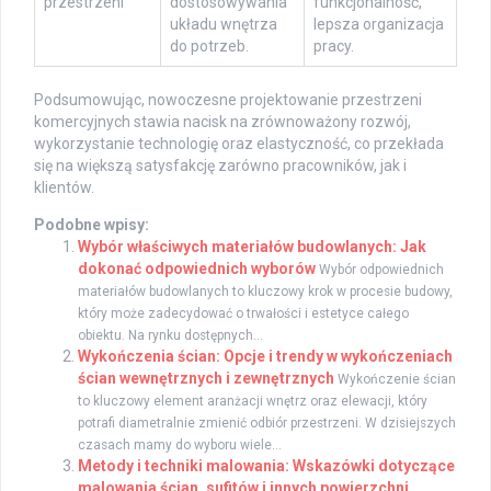
przestrzeni
dostosowywania
funkcjonalność,
układu wnętrza
lepsza organizacja
do potrzeb.
pracy.
Podsumowując, nowoczesne projektowanie przestrzeni
komercyjnych stawia nacisk na zrównoważony rozwój,
wykorzystanie technologię oraz elastyczność, co przekłada
się na większą satysfakcję zarówno pracowników, jak i
klientów.
Podobne wpisy:
Wybór właściwych materiałów budowlanych: Jak
dokonać odpowiednich wyborów
Wybór odpowiednich
materiałów budowlanych to kluczowy krok w procesie budowy,
który może zadecydować o trwałości i estetyce całego
obiektu. Na rynku dostępnych...
Wykończenia ścian: Opcje i trendy w wykończeniach
ścian wewnętrznych i zewnętrznych
Wykończenie ścian
to kluczowy element aranżacji wnętrz oraz elewacji, który
potrafi diametralnie zmienić odbiór przestrzeni. W dzisiejszych
czasach mamy do wyboru wiele...
Metody i techniki malowania: Wskazówki dotyczące
malowania ścian, sufitów i innych powierzchni