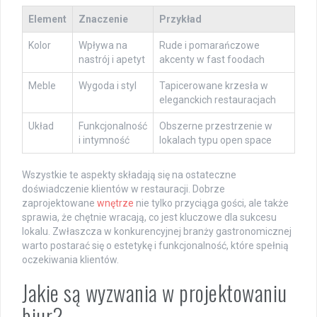
Element
Znaczenie
Przykład
Kolor
Wpływa na
Rude i pomarańczowe
nastrój i apetyt
akcenty w fast foodach
Meble
Wygoda i styl
Tapicerowane krzesła w
eleganckich restauracjach
Układ
Funkcjonalność
Obszerne przestrzenie w
i intymność
lokalach typu open space
Wszystkie te aspekty składają się na ostateczne
doświadczenie klientów w restauracji. Dobrze
zaprojektowane
wnętrze
nie tylko przyciąga gości, ale także
sprawia, że chętnie wracają, co jest kluczowe dla sukcesu
lokalu. Zwłaszcza w konkurencyjnej branży gastronomicznej
warto postarać się o estetykę i funkcjonalność, które spełnią
oczekiwania klientów.
Jakie są wyzwania w projektowaniu
biur?