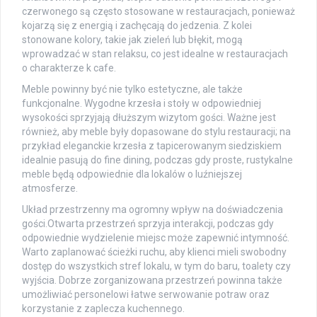
czerwonego są często stosowane w restauracjach, ponieważ
kojarzą się z energią i zachęcają do jedzenia. Z kolei
stonowane kolory, takie jak zieleń lub błękit, mogą
wprowadzać w stan relaksu, co jest idealne w restauracjach
o charakterze k cafe.
Meble powinny być nie tylko estetyczne, ale także
funkcjonalne. Wygodne krzesła i stoły w odpowiedniej
wysokości sprzyjają dłuższym wizytom gości. Ważne jest
również, aby meble były dopasowane do stylu restauracji; na
przykład eleganckie krzesła z tapicerowanym siedziskiem
idealnie pasują do fine dining, podczas gdy proste, rustykalne
meble będą odpowiednie dla lokalów o luźniejszej
atmosferze.
Układ przestrzenny ma ogromny wpływ na doświadczenia
gości.Otwarta przestrzeń sprzyja interakcji, podczas gdy
odpowiednie wydzielenie miejsc może zapewnić intymność.
Warto zaplanować ścieżki ruchu, aby klienci mieli swobodny
dostęp do wszystkich stref lokalu, w tym do baru, toalety czy
wyjścia. Dobrze zorganizowana przestrzeń powinna także
umożliwiać personelowi łatwe serwowanie potraw oraz
korzystanie z zaplecza kuchennego.