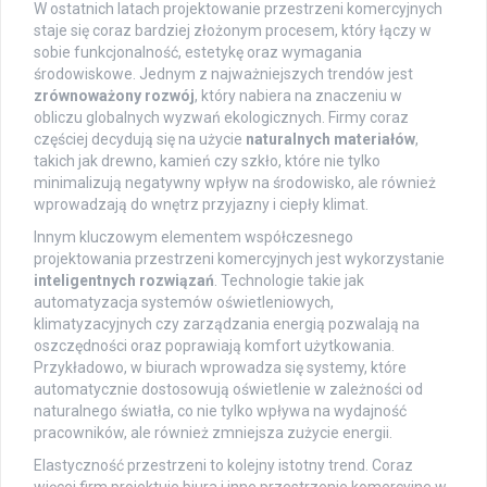
W ostatnich latach projektowanie przestrzeni komercyjnych
staje się coraz bardziej złożonym procesem, który łączy w
sobie funkcjonalność, estetykę oraz wymagania
środowiskowe. Jednym z najważniejszych trendów jest
zrównoważony rozwój
, który nabiera na znaczeniu w
obliczu globalnych wyzwań ekologicznych. Firmy coraz
częściej decydują się na użycie
naturalnych materiałów
,
takich jak drewno, kamień czy szkło, które nie tylko
minimalizują negatywny wpływ na środowisko, ale również
wprowadzają do wnętrz przyjazny i ciepły klimat.
Innym kluczowym elementem współczesnego
projektowania przestrzeni komercyjnych jest wykorzystanie
inteligentnych rozwiązań
. Technologie takie jak
automatyzacja systemów oświetleniowych,
klimatyzacyjnych czy zarządzania energią pozwalają na
oszczędności oraz poprawiają komfort użytkowania.
Przykładowo, w biurach wprowadza się systemy, które
automatycznie dostosowują oświetlenie w zależności od
naturalnego światła, co nie tylko wpływa na wydajność
pracowników, ale również zmniejsza zużycie energii.
Elastyczność przestrzeni to kolejny istotny trend. Coraz
więcej firm projektuje biura i inne przestrzenie komercyjne w