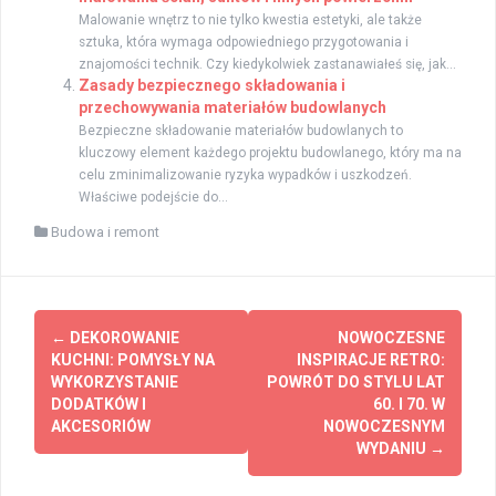
Malowanie wnętrz to nie tylko kwestia estetyki, ale także
sztuka, która wymaga odpowiedniego przygotowania i
znajomości technik. Czy kiedykolwiek zastanawiałeś się, jak...
Zasady bezpiecznego składowania i
przechowywania materiałów budowlanych
Bezpieczne składowanie materiałów budowlanych to
kluczowy element każdego projektu budowlanego, który ma na
celu zminimalizowanie ryzyka wypadków i uszkodzeń.
Właściwe podejście do...
Budowa i remont
Zobacz
←
DEKOROWANIE
NOWOCZESNE
wpisy
KUCHNI: POMYSŁY NA
INSPIRACJE RETRO:
WYKORZYSTANIE
POWRÓT DO STYLU LAT
DODATKÓW I
60. I 70. W
AKCESORIÓW
NOWOCZESNYM
WYDANIU
→