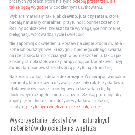
prostych wzorach, które nie tylko
ocieplą przestrzeń, ale
także będą wygodne
w codziennym użytkowaniu.
Wybierz materiały, takie jak
drewno
,
juta
czy
rattan
, które
nadają naturalny charakter i przytulność pomieszczeniom.
Rośliny doniczkowe, zwłaszcza te wymagające minimalnej
pielęgnacji, wprowadzą życie i świeżość.
Nie zapomnij o oświetleniu. Postaw na ciepłe źródła światła –
żółte lub bursztynowe. Zrezygnuj z jednego silnego światła,
na rzecz kilku lamp rozsianych w pomieszczeniu, takich jak
kinkiety, lampki stołowe czy lampy stojące. Dodatkowo, użyj
świec
i lampionów, które stworzą przytulną atmosferę.
Na koniec, zadbaj o detale dekoracyjne. Wybieraj uniwersalne
elementy, które można używać przez cały rok. Przykładowo,
efektowne świeczniki o nietypowych kształtach będą
doskonałym uzupełnieniem aranżacji. Szukaj promocji, aby
kupić piękne dodatki bez dużych wydatków i ciesz się
ciepłym,
przytulnym wnętrzem przez całą zimę
.
Wykorzystanie tekstyliów i naturalnych
materiałów do ocieplenia wnętrza