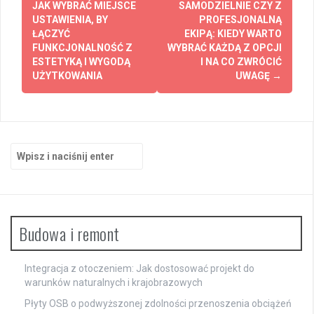
wpisy
JAK WYBRAĆ MIEJSCE
SAMODZIELNIE CZY Z
USTAWIENIA, BY
PROFESJONALNĄ
ŁĄCZYĆ
EKIPĄ: KIEDY WARTO
FUNKCJONALNOŚĆ Z
WYBRAĆ KAŻDĄ Z OPCJI
ESTETYKĄ I WYGODĄ
I NA CO ZWRÓCIĆ
UŻYTKOWANIA
UWAGĘ
→
Szukaj:
Budowa i remont
Integracja z otoczeniem: Jak dostosować projekt do
warunków naturalnych i krajobrazowych
Płyty OSB o podwyższonej zdolności przenoszenia obciążeń