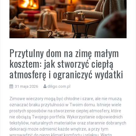
Przytulny dom na zimę małym
kosztem: jak stworzyć ciepłą
atmosferę i ograniczyć wydatki
31 maja 2026
diligo.com.pl
Zimowe wieczory mogą być chłodne i szare, ale nie muszą
oznaczać braku przytulności w Twoim domu. Istnieje wiele
prostych sposobów na stworzenie ciepłej atmosfery, które
nie obciążą Twojego portfela. Wykorzystanie odpowiednich
tekstyliów, naturalnych materiałów oraz starannie dobranych
dekoracji może odmienić każde wnętrze, a przy tym
wprowadzić do niego klimat komfortu i relaksu. Warto