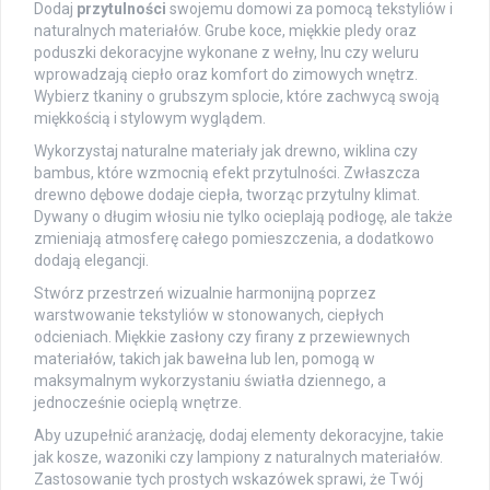
Dodaj
przytulności
swojemu domowi za pomocą tekstyliów i
naturalnych materiałów. Grube koce, miękkie pledy oraz
poduszki dekoracyjne wykonane z wełny, lnu czy weluru
wprowadzają ciepło oraz komfort do zimowych wnętrz.
Wybierz tkaniny o grubszym splocie, które zachwycą swoją
miękkością i stylowym wyglądem.
Wykorzystaj naturalne materiały jak drewno, wiklina czy
bambus, które wzmocnią efekt przytulności. Zwłaszcza
drewno dębowe dodaje ciepła, tworząc przytulny klimat.
Dywany o długim włosiu nie tylko ocieplają podłogę, ale także
zmieniają atmosferę całego pomieszczenia, a dodatkowo
dodają elegancji.
Stwórz przestrzeń wizualnie harmonijną poprzez
warstwowanie tekstyliów w stonowanych, ciepłych
odcieniach. Miękkie zasłony czy firany z przewiewnych
materiałów, takich jak bawełna lub len, pomogą w
maksymalnym wykorzystaniu światła dziennego, a
jednocześnie ocieplą wnętrze.
Aby uzupełnić aranżację, dodaj elementy dekoracyjne, takie
jak kosze, wazoniki czy lampiony z naturalnych materiałów.
Zastosowanie tych prostych wskazówek sprawi, że Twój