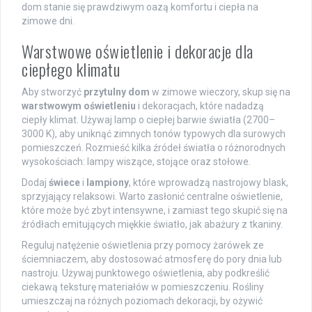
dom stanie się prawdziwym oazą komfortu i ciepła na
zimowe dni.
Warstwowe oświetlenie i dekoracje dla
ciepłego klimatu
Aby stworzyć
przytulny dom
w zimowe wieczory, skup się na
warstwowym oświetleniu
i dekoracjach, które nadadzą
ciepły klimat. Używaj lamp o ciepłej barwie światła (2700–
3000 K), aby uniknąć zimnych tonów typowych dla surowych
pomieszczeń. Rozmieść kilka źródeł światła o różnorodnych
wysokościach: lampy wiszące, stojące oraz stołowe.
Dodaj
świece
i
lampiony
, które wprowadzą nastrojowy blask,
sprzyjający relaksowi. Warto zasłonić centralne oświetlenie,
które może być zbyt intensywne, i zamiast tego skupić się na
źródłach emitujących miękkie światło, jak abażury z tkaniny.
Reguluj natężenie oświetlenia przy pomocy żarówek ze
ściemniaczem, aby dostosować atmosferę do pory dnia lub
nastroju. Używaj punktowego oświetlenia, aby podkreślić
ciekawą teksturę materiałów w pomieszczeniu. Rośliny
umieszczaj na różnych poziomach dekoracji, by ożywić