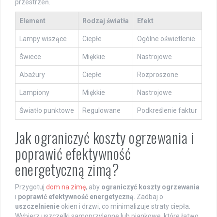
przestrzeń.
Element
Rodzaj światła
Efekt
Lampy wiszące
Ciepłe
Ogólne oświetlenie
Świece
Miękkie
Nastrojowe
Abażury
Ciepłe
Rozproszone
Lampiony
Miękkie
Nastrojowe
Światło punktowe
Regulowane
Podkreślenie faktur
Jak ograniczyć koszty ogrzewania i
poprawić efektywność
energetyczną zimą?
Przygotuj
dom na zimę
, aby
ograniczyć koszty ogrzewania
i
poprawić efektywność energetyczną
. Zadbaj o
uszczelnienie
okien i drzwi, co minimalizuje straty ciepła.
Wybierz uszczelki samoprzylepne lub piankowe, które łatwo