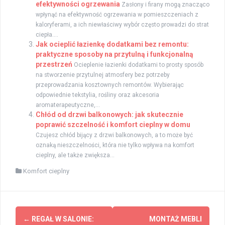
efektywności ogrzewania
Zasłony i firany mogą znacząco
wpłynąć na efektywność ogrzewania w pomieszczeniach z
kaloryferami, a ich niewłaściwy wybór często prowadzi do strat
ciepła....
Jak ocieplić łazienkę dodatkami bez remontu:
praktyczne sposoby na przytulną i funkcjonalną
przestrzeń
Ocieplenie łazienki dodatkami to prosty sposób
na stworzenie przytulnej atmosfery bez potrzeby
przeprowadzania kosztownych remontów. Wybierając
odpowiednie tekstylia, rośliny oraz akcesoria
aromaterapeutyczne,...
Chłód od drzwi balkonowych: jak skutecznie
poprawić szczelność i komfort cieplny w domu
Czujesz chłód bijący z drzwi balkonowych, a to może być
oznaką nieszczelności, która nie tylko wpływa na komfort
cieplny, ale także zwiększa...
Komfort cieplny
Zobacz
←
REGAŁ W SALONIE:
MONTAŻ MEBLI