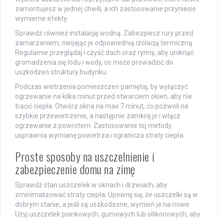
zamontujesz w jednej chwili, a ich zastosowanie przyniesie
wymierne efekty.
Sprawdź również instalację wodną. Zabezpiecz rury przed
zamarzaniem, owijając je odpowiednią izolacją termiczną.
Regularnie przeglądaj i czyść dach oraz rynny, aby uniknąć
gromadzenia się lodu i wody, co może prowadzić do
uszkodzeń struktury budynku.
Podczas wietrzenia pomieszczeń pamiętaj, by wyłączyć
ogrzewanie na kilka minut przed otwarciem okien, aby nie
tracić ciepła. Otwórz okna na max 7 minut, co pozwoli na
szybkie przewietrzenie, a następnie zamknij je i włącz
ogrzewanie z powrotem. Zastosowanie tej metody
usprawnia wymianę powietrza i ogranicza straty ciepła.
Proste sposoby na uszczelnienie i
zabezpieczenie domu na zimę
Sprawdź stan uszczelek w oknach i drzwiach, aby
zminimalizować straty ciepła. Upewnij się, że uszczelki są w
dobrym stanie, a jeśli są uszkodzone, wymień je na nowe.
Użyj uszczelek piankowych, gumowych lub silikonowych, aby