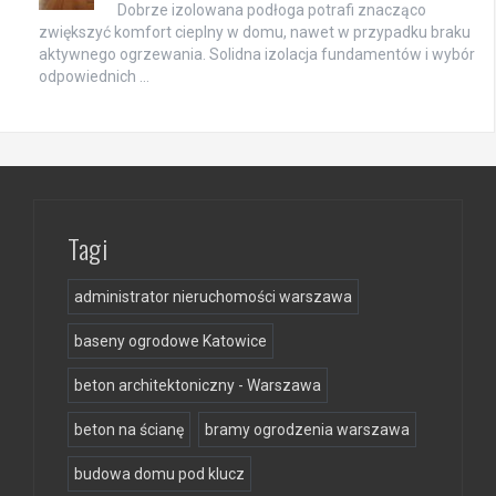
Dobrze izolowana podłoga potrafi znacząco
zwiększyć komfort cieplny w domu, nawet w przypadku braku
aktywnego ogrzewania. Solidna izolacja fundamentów i wybór
odpowiednich …
Tagi
administrator nieruchomości warszawa
baseny ogrodowe Katowice
beton architektoniczny - Warszawa
beton na ścianę
bramy ogrodzenia warszawa
budowa domu pod klucz