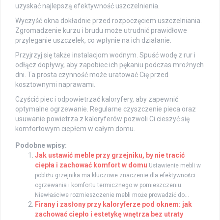
uzyskać najlepszą efektywność uszczelnienia.
Wyczyść okna dokładnie przed rozpoczęciem uszczelniania.
Zgromadzenie kurzu i brudu może utrudnić prawidłowe
przyleganie uszczelek, co wpłynie na ich działanie.
Przyjrzyj się także instalacjom wodnym. Spuść wodę z rur i
odłącz dopływy, aby zapobiec ich pękaniu podczas mroźnych
dni. Ta prosta czynność może uratować Cię przed
kosztownymi naprawami.
Czyścić piec i odpowietrzać kaloryfery, aby zapewnić
optymalne ogrzewanie. Regularne czyszczenie pieca oraz
usuwanie powietrza z kaloryferów pozwoli Ci cieszyć się
komfortowym ciepłem w całym domu.
Podobne wpisy:
Jak ustawić meble przy grzejniku, by nie tracić
ciepła i zachować komfort w domu
Ustawienie mebli w
pobliżu grzejnika ma kluczowe znaczenie dla efektywności
ogrzewania i komfortu termicznego w pomieszczeniu.
Niewłaściwe rozmieszczenie mebli może prowadzić do...
Firany i zasłony przy kaloryferze pod oknem: jak
zachować ciepło i estetykę wnętrza bez utraty