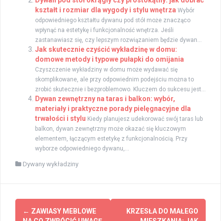
kształt i rozmiar dla wygody i stylu wnętrza
Wybór
odpowiedniego kształtu dywanu pod stół może znacząco
wpłynąć na estetykę i funkcjonalność wnętrza. Jeśli
zastanawiasz się, czy lepszym rozwiązaniem będzie dywan...
Jak skutecznie czyścić wykładzinę w domu:
domowe metody i typowe pułapki do omijania
Czyszczenie wykładziny w domu może wydawać się
skomplikowane, ale przy odpowiednim podejściu można to
zrobić skutecznie i bezproblemowo. Kluczem do sukcesu jest...
Dywan zewnętrzny na taras i balkon: wybór,
materiały i praktyczne porady pielęgnacyjne dla
trwałości i stylu
Kiedy planujesz udekorować swój taras lub
balkon, dywan zewnętrzny może okazać się kluczowym
elementem, łączącym estetykę z funkcjonalnością. Przy
wyborze odpowiedniego dywanu,...
Dywany wykładziny
Zobacz
←
ZAWIASY MEBLOWE
KRZESŁA DO MAŁEGO
NA CO ZWRÓCIĆ UWAGĘ
MIESZKANIA: JAK