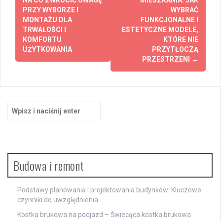
wpisy
PRZY WYBORZE I
WYBRAĆ
MONTAŻU DLA
FUNKCJONALNE I
TRWAŁOŚCI I
ESTETYCZNE MODELE,
KOMFORTU
KTÓRE NIE
UŻYTKOWANIA
PRZYTŁOCZĄ
PRZESTRZENI
→
Szukaj:
Budowa i remont
Podstawy planowania i projektowania budynków: Kluczowe
czynniki do uwzględnienia
Kostka brukowa na podjazd – Świecąca kostka brukowa