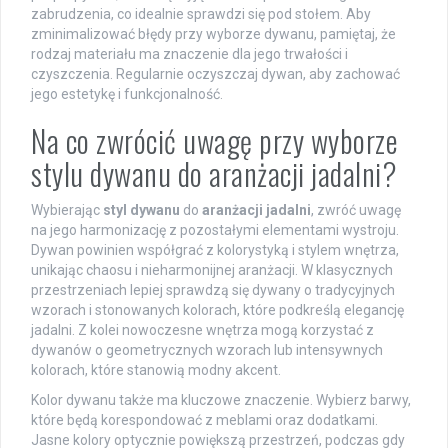
zabrudzenia, co idealnie sprawdzi się pod stołem. Aby
zminimalizować błędy przy wyborze dywanu, pamiętaj, że
rodzaj materiału ma znaczenie dla jego trwałości i
czyszczenia. Regularnie oczyszczaj dywan, aby zachować
jego estetykę i funkcjonalność.
Na co zwrócić uwagę przy wyborze
stylu dywanu do aranżacji jadalni?
Wybierając
styl dywanu
do
aranżacji jadalni
, zwróć uwagę
na jego harmonizację z pozostałymi elementami wystroju.
Dywan powinien współgrać z kolorystyką i stylem wnętrza,
unikając chaosu i nieharmonijnej aranżacji. W klasycznych
przestrzeniach lepiej sprawdzą się dywany o tradycyjnych
wzorach i stonowanych kolorach, które podkreślą elegancję
jadalni. Z kolei nowoczesne wnętrza mogą korzystać z
dywanów o geometrycznych wzorach lub intensywnych
kolorach, które stanowią modny akcent.
Kolor dywanu także ma kluczowe znaczenie. Wybierz barwy,
które będą korespondować z meblami oraz dodatkami.
Jasne kolory optycznie powiększą przestrzeń, podczas gdy