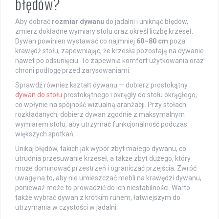
błędów?
Aby dobrać
rozmiar dywanu
do jadalni i uniknąć błędów,
zmierz dokładne wymiary stołu oraz określ liczbę krzeseł.
Dywan powinien wystawać co najmniej
60–80 cm
poza
krawędź stołu, zapewniając, że krzesła pozostają na dywanie
nawet po odsunięciu. To zapewnia komfort użytkowania oraz
chroni podłogę przed zarysowaniami.
Sprawdź również kształt dywanu — dobierz prostokątny
dywan do stołu
prostokątnego i okrągły do stołu okrągłego,
co wpłynie na spójność wizualną aranżacji. Przy stołach
rozkładanych, dobierz dywan zgodnie z maksymalnym
wymiarem stołu, aby utrzymać funkcjonalność podczas
większych spotkań.
Unikaj błędów, takich jak wybór zbyt małego dywanu, co
utrudnia przesuwanie krzeseł, a także zbyt dużego, który
może dominować przestrzeń i ograniczać przejścia. Zwróć
uwagę na to, aby nie umieszczać mebli na krawędzi dywanu,
ponieważ może to prowadzić do ich niestabilności. Warto
także wybrać dywan z krótkim runem, łatwiejszym do
utrzymania w czystości w jadalni.