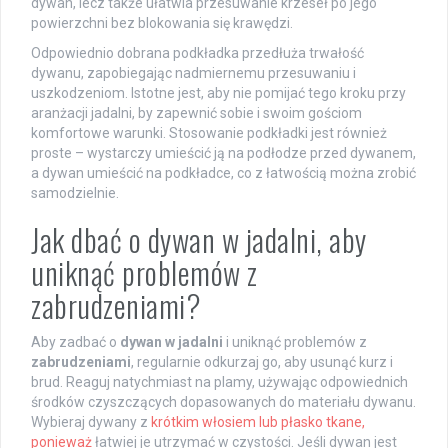
dywan, lecz także ułatwia przesuwanie krzeseł po jego
powierzchni bez blokowania się krawędzi.
Odpowiednio dobrana podkładka przedłuża trwałość
dywanu, zapobiegając nadmiernemu przesuwaniu i
uszkodzeniom. Istotne jest, aby nie pomijać tego kroku przy
aranżacji jadalni, by zapewnić sobie i swoim gościom
komfortowe warunki. Stosowanie podkładki jest również
proste – wystarczy umieścić ją na podłodze przed dywanem,
a dywan umieścić na podkładce, co z łatwością można zrobić
samodzielnie.
Jak dbać o dywan w jadalni, aby
uniknąć problemów z
zabrudzeniami?
Aby zadbać o
dywan w jadalni
i uniknąć problemów z
zabrudzeniami
, regularnie odkurzaj go, aby usunąć kurz i
brud. Reaguj natychmiast na plamy, używając odpowiednich
środków czyszczących dopasowanych do materiału dywanu.
Wybieraj dywany z
krótkim włosiem lub płasko tkane,
ponieważ
łatwiej je utrzymać w czystości. Jeśli dywan jest