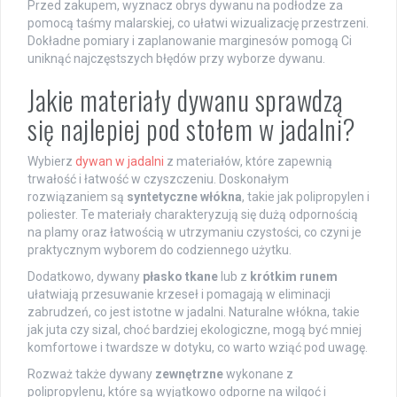
Przed zakupem, wyznacz obrys dywanu na podłodze za
pomocą taśmy malarskiej, co ułatwi wizualizację przestrzeni.
Dokładne pomiary i zaplanowanie marginesów pomogą Ci
uniknąć najczęstszych błędów przy wyborze dywanu.
Jakie materiały dywanu sprawdzą
się najlepiej pod stołem w jadalni?
Wybierz
dywan w jadalni
z materiałów, które zapewnią
trwałość i łatwość w czyszczeniu. Doskonałym
rozwiązaniem są
syntetyczne włókna
, takie jak polipropylen i
poliester. Te materiały charakteryzują się dużą odpornością
na plamy oraz łatwością w utrzymaniu czystości, co czyni je
praktycznym wyborem do codziennego użytku.
Dodatkowo, dywany
płasko tkane
lub z
krótkim runem
ułatwiają przesuwanie krzeseł i pomagają w eliminacji
zabrudzeń, co jest istotne w jadalni. Naturalne włókna, takie
jak juta czy sizal, choć bardziej ekologiczne, mogą być mniej
komfortowe i twardsze w dotyku, co warto wziąć pod uwagę.
Rozważ także dywany
zewnętrzne
wykonane z
polipropylenu, które są wyjątkowo odporne na wilgoć i