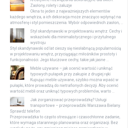
Zasłony, rolety i żaluzje
Okna to jeden z najważniejszych elementów
każdego wnętrza, a ich dekoracja może znacząco wpłynąć na
atmosferę i styl pomieszczenia. Wybór odpowiednich zasłon, …
Styl skandynawski w projektowaniu wnętrz: Cechy i
wskazówki dla minimalistycznego i przytulnego
wystroju
Styl skandynawski od lat cieszy się niesłabnącą popularnością
w projektowaniu wnętrz, przyciągając miłośników prostoty i
funkcjonalności. Jego kluczowe cechy, takie jak jasne …
Meble używane – jak ocenić wartość i uniknąć
typowych pułapek przy zakupie z drugiej ręki
Kupując meble używane, szybko można wpaść w
pułapki, które prowadzą do nietrafionych decyzji. Aby ocenić
wartość mebli oraz uniknąć typowych problemów, warto …
Jak zorganizować przeprowadzkę? Usługi
transportowe – przeprowadzki Warszawa Bielany.
Sprawdź telefon
Przeprowadzka to często stresujące i czasochłonne zadanie,
które wymaga starannego planowania oraz organizacji. Bez