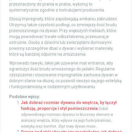
przeznaczony do prania w pralce, wykonuj to
systematycznie zgodnie z instrukcjami producenta.
Stosuj impregnaty, które zapobiegają wnikaniu zabrudzeń.
Utrzymuj także czystość podłogi, co zmniejszy ilość brudu
przenoszonego na dywan. Przy większych meblach, które
mogą powodować trwałe odkształcenia, przesuwaj je
ostrożnie. Osoby z dziećmi lub zwierzętami domowymi
powinny szczególnie dbać o dywan i wybierać materiały,
które są bardziej odporne na zniszczenia.
Wprowadź nawyki, takie jak używanie mat entrance, aby
ograniczyć ilość brudu wnoszonego do jadalni. Regularne
czyszczenie i stosowanie impregnatów zachowa dywan w
dobrym stanie na dłużej, co pozwoli cieszyć się jego estetyką
i funkcjonalnością w codziennym użytkowaniu.
Podobne wpisy:
Jak dobrać rozmiar dywanu do wnętrza, by łączył
funkcję, proporcje i styl pomieszczenia
Dobór
odpowiedniego rozmiaru dywanu to kluczowy element w
aranżacji wnętrza, który wpływa na jego funkcjonalność,
estetykę oraz komfort. Zbyt mały dywan może...
Dywan pod stół okrągły czy prostokątny: jak dobrać