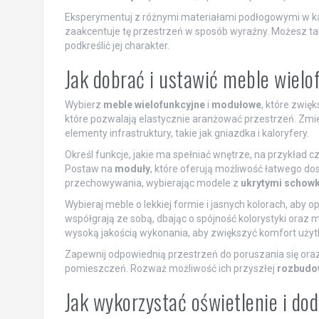
Eksperymentuj z różnymi materiałami podłogowymi w każde
zaakcentuje tę przestrzeń w sposób wyraźny. Możesz takż
podkreślić jej charakter.
Jak dobrać i ustawić meble wiel
Wybierz
meble wielofunkcyjne
i
modułowe
, które zwię
które pozwalają elastycznie aranżować przestrzeń. Zmie
elementy infrastruktury, takie jak gniazdka i kaloryfery.
Określ funkcje, jakie ma spełniać wnętrze, na przykład c
Postaw na
moduły
, które oferują możliwość łatwego do
przechowywania, wybierając modele z
ukrytymi schow
Wybieraj meble o lekkiej formie i jasnych kolorach, aby 
współgrają ze sobą, dbając o spójność kolorystyki oraz
wysoką jakością wykonania, aby zwiększyć komfort użyt
Zapewnij odpowiednią przestrzeń do poruszania się ora
pomieszczeń. Rozważ możliwość ich przyszłej
rozbudo
Jak wykorzystać oświetlenie i do