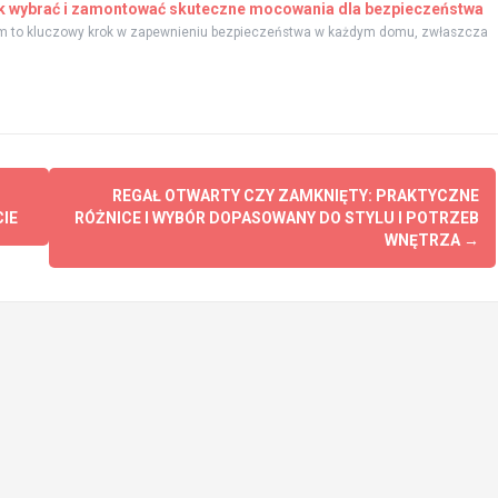
ak wybrać i zamontować skuteczne mocowania dla bezpieczeństwa
m to kluczowy krok w zapewnieniu bezpieczeństwa w każdym domu, zwłaszcza
REGAŁ OTWARTY CZY ZAMKNIĘTY: PRAKTYCZNE
IE
RÓŻNICE I WYBÓR DOPASOWANY DO STYLU I POTRZEB
WNĘTRZA
→