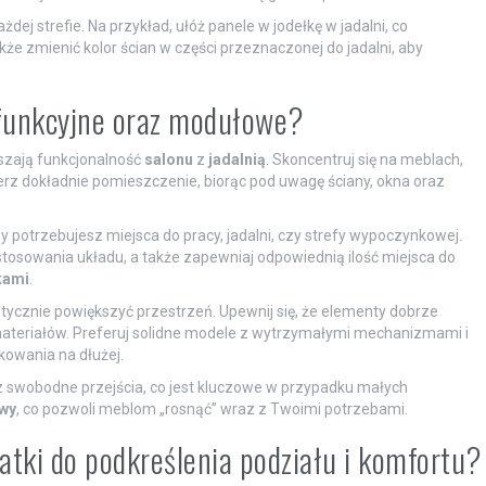
j strefie. Na przykład, ułóż panele w jodełkę w jadalni, co
e zmienić kolor ścian w części przeznaczonej do jadalni, aby
ofunkcyjne oraz modułowe?
kszają funkcjonalność
salonu
z
jadalnią
. Skoncentruj się na meblach,
rz dokładnie pomieszczenie, biorąc pod uwagę ściany, okna oraz
zy potrzebujesz miejsca do pracy, jadalni, czy strefy wypoczynkowej.
stosowania układu, a także zapewniaj odpowiednią ilość miejsca do
kami
.
optycznie powiększyć przestrzeń. Upewnij się, że elementy dobrze
 materiałów. Preferuj solidne modele z wytrzymałymi mechanizmami i
kowania na dłużej.
z swobodne przejścia, co jest kluczowe w przypadku małych
wy
, co pozwoli meblom „rosnąć” wraz z Twoimi potrzebami.
datki do podkreślenia podziału i komfortu?