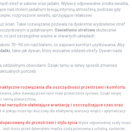
ych stref w salonie oraz jadalni. Wybierz odpowiednie źródła światła,
zące nad stołem jadalnym kreują intymną atmosferę, podczas gdy
płe, rozproszone światło, sprzyjające relaksowi.
ż ścian. Takie rozwiązanie pozwala na dyskretne wydzielenie stref
ypoczynkowym a jadalnianym.
Oświetlenie strefowe
skutecznie
an, co jest szczególnie ważne w otwartych układach.
około 70–90 cm nad blatem, co zapewni komfort użytkowania. Aby
datki
, takie jak dywan, który wizualnie oddzieli strefy. Dywan nada
nia oddzielnymi obwodami. Dzięki temu w łatwy sposób zmienisz
 aktualnych potrzeb.
raktyczne rozwiązania dla oszczędności przestrzeni i komfortu
wania, jakie stawiają przed nami małe przestrzenie życiowe. Dzięki swojej
ć cenną powierzchnię,...
brać narzędzie ułatwiające aranżację i oszczędzające czas oraz
i w pokoju może być kluczowy dla efektywnej aranżacji wnętrz i optymalizacji
dopasowany do przestrzeni i stylu życia
Wybór odpowiedniej szafy może
. Jeśli stoisz przed dylematem między szafą przesuwną a uchylną, zastanów...