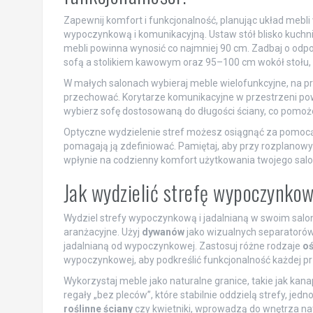
Zapewnij komfort i funkcjonalność, planując układ mebli w
wypoczynkową i komunikacyjną. Ustaw stół blisko kuchni,
mebli powinna wynosić co najmniej 90 cm. Zadbaj o od
sofą a stolikiem kawowym oraz 95–100 cm wokół stołu,
W małych salonach wybieraj meble wielofunkcyjne, na pr
przechować. Korytarze komunikacyjne w przestrzeni po
wybierz sofę dostosowaną do długości ściany, co pomoże
Optyczne wydzielenie stref możesz osiągnąć za pomocą 
pomagają ją zdefiniować. Pamiętaj, aby przy rozplanow
wpłynie na codzienny komfort użytkowania twojego salo
Jak wydzielić strefę wypoczynkow
Wydziel strefy wypoczynkową i jadalnianą w swoim salon
aranżacyjne. Użyj
dywanów
jako wizualnych separatorów
jadalnianą od wypoczynkowej. Zastosuj różne rodzaje
oś
wypoczynkowej, aby podkreślić funkcjonalność każdej pr
Wykorzystaj meble jako naturalne granice, takie jak kan
regały „bez pleców”, które stabilnie oddzielą strefy, j
roślinne ściany
czy kwietniki, wprowadzą do wnętrza nat