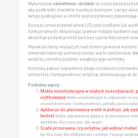
Wykorzystaj
oświetlenie
i
dodatki
do stworzenia przytuln
aby podkreślić charakter każdej przestrzeni. Lampy wis
lampy podłogowe w strefie wypoczynkowej zapewniają cie
Rozważ umieszczenie listew LED pod szafkami lub wzdłu
funkcjonalnych, eksponując granice między kącikiem w
akcentuje podział przestrzeni bez użycia fizycznych ści
Wysokość lamp wiszących nad stołem powinna wynosić 
zmieniać nastroje pomieszczenia, warto zastosować
do
wnętrzu czytelny podział i zwiększy jego estetykę.
Kontroluj zakres oświetlenia dzięki możliwości sterowa
atmosferę i funkcjonalność wnętrza, dostosowując je do
Podobne wpisy:
Meble wielofunkcyjne w małych mieszkaniach: p
użytkowania
Meble wielofunkcyjne to odpowiedź na wyz
wszechstronności i funkcjonalności, potrafią zaoszczędzi
Aplikacje do planowania mebli w pokoju: jak wy
budżet
Wybór odpowiedniej aplikacji do planowania mebl
wydatków. Kluczowe jest, aby skupić...
Szafa przesuwna czy uchylna: jak wybrać mebel 
być kluczowy dla efektywności i estetyki Twojego wnętrza