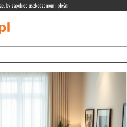
ać, by zapobiec uszkodzeniom i pleśni
ne zalety, wady i kryteria wyboru podłogi modułowej
zpoznać przyczyny i bezpiecznie je usunąć
iknąć pułapek rozmiaru, materiału i stylu wnętrza
tyczność, funkcjonalność i praktyczne zastosowania w różnych wnę
tyczne wymiary, styl i ukrywanie kabli dla komfortu i estetyki