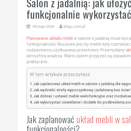
Salon z jadalnią: jak ułoż
funkcjonalnie wykorzystać
18 maja 2026
diligo.com.pl
Planowanie układu mebli
w salonie z jadalnią może być
funkcjonalności. Kluczowe jest, by meble były rozmiesz
codziennemu użytkowaniu przestrzeni. Przemyślany
uk
atmosferę wnętrza. Warto zatem przyjrzeć się zasadom 
praktyczne.
W tym artykule przeczytasz
Jak zaplanować układ mebli w salonie z jadalnią dla wygo
Jak wydzielić strefę wypoczynkową i jadalnianą bez ścian
Jak dobrać i ustawić meble wielofunkcyjne oraz modułow
Jak wykorzystać oświetlenie i dodatki do podkreślenia po
Jak zaplanować
układ mebli w sa
funkcjonalności?