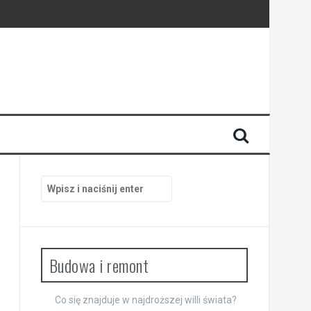
trzach
Szukaj:
Budowa i remont
Co się znajduje w najdroższej willi świata?