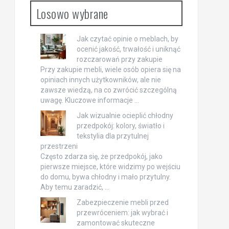
Losowo wybrane
Jak czytać opinie o meblach, by
ocenić jakość, trwałość i uniknąć
rozczarowań przy zakupie
Przy zakupie mebli, wiele osób opiera się na
opiniach innych użytkowników, ale nie
zawsze wiedzą, na co zwrócić szczególną
uwagę. Kluczowe informacje …
Jak wizualnie ocieplić chłodny
przedpokój: kolory, światło i
tekstylia dla przytulnej
przestrzeni
Często zdarza się, że przedpokój, jako
pierwsze miejsce, które widzimy po wejściu
do domu, bywa chłodny i mało przytulny.
Aby temu zaradzić, …
Zabezpieczenie mebli przed
przewróceniem: jak wybrać i
zamontować skuteczne