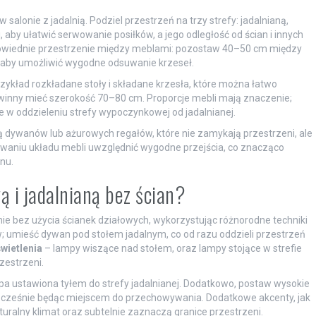
 salonie z jadalnią. Podziel przestrzeń na trzy strefy: jadalnianą,
 aby ułatwić serwowanie posiłków, a jego odległość od ścian i innych
powiednie przestrzenie między meblami: pozostaw 40–50 cm między
 aby umożliwić wygodne odsuwanie krzeseł.
zykład rozkładane stoły i składane krzesła, które można łatwo
winny mieć szerokość 70–80 cm. Proporcje mebli mają znaczenie;
 w oddzieleniu strefy wypoczynkowej od jadalnianej.
dywanów lub ażurowych regałów, które nie zamykają przestrzeni, ale
ywaniu układu mebli uwzględnić wygodne przejścia, co znacząco
nu.
ą i jadalnianą bez ścian?
ie bez użycia ścianek działowych, wykorzystując różnorodne techniki
; umieść dywan pod stołem jadalnym, co od razu oddzieli przestrzeń
wietlenia
– lampy wiszące nad stołem, oraz lampy stojące w strefie
zestrzeni.
apa ustawiona tyłem do strefy jadalnianej. Dodatkowo, postaw wysokie
ednocześnie będąc miejscem do przechowywania. Dodatkowe akcenty, jak
uralny klimat oraz subtelnie zaznaczą granice przestrzeni.