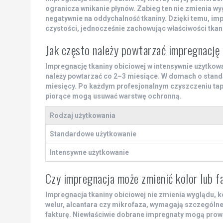
ogranicza wnikanie płynów. Zabieg ten nie zmienia wyg
negatywnie na oddychalność tkaniny. Dzięki temu, im
czystości, jednocześnie zachowując właściwości tkani
Jak często należy powtarzać impregnację
Impregnację tkaniny obiciowej w intensywnie użytkowa
należy powtarzać co 2–3 miesiące. W domach o stan
miesięcy. Po każdym profesjonalnym czyszczeniu tapi
piorące mogą usuwać warstwę ochronną.
Rodzaj użytkowania
Standardowe użytkowanie
Intensywne użytkowanie
Czy impregnacja może zmienić kolor lub f
Impregnacja tkaniny obiciowej nie zmienia wyglądu, kol
welur, alcantara czy mikrofaza, wymagają szczególneg
fakturę. Niewłaściwie dobrane impregnaty mogą prow