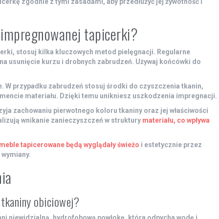
cerkę zgodnie z tymi zasadami, aby przedłużyć jej żywotność i
ę impregnowanej tapicerki?
rki, stosuj kilka kluczowych metod pielęgnacji. Regularne
na usunięcie kurzu i drobnych zabrudzeń. Używaj końcówki do
. W przypadku zabrudzeń stosuj środki do czyszczenia tkanin,
gmencie materiału. Dzięki temu unikniesz uszkodzenia impregnacji.
yja zachowaniu pierwotnego koloru tkaniny oraz jej właściwości
lizują wnikanie zanieczyszczeń w struktury
materiału, co wpływa
meble tapicerowane będą wyglądały świeżo
i estetycznie przez
ź wymiany.
nia
tkaniny obiciowej?
hni niewidzialną, hydrofobową powłokę, która odpycha wodę i