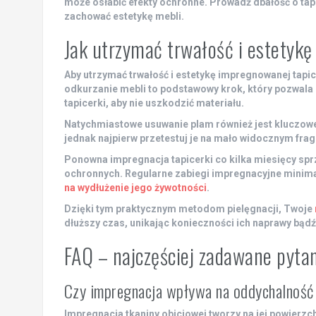
może osłabić efekty ochronne. Prowadź dbałość o tapi
zachować estetykę mebli.
Jak utrzymać trwałość i estetyk
Aby utrzymać
trwałość
i
estetykę
impregnowanej tapice
odkurzanie mebli to podstawowy krok, który pozwala 
tapicerki, aby nie uszkodzić materiału.
Natychmiastowe usuwanie plam również jest kluczowe
jednak najpierw przetestuj je na mało widocznym fra
Ponowna impregnacja tapicerki co kilka miesięcy sprz
ochronnych. Regularne zabiegi impregnacyjne minima
na wydłużenie jego żywotności
.
Dzięki tym praktycznym metodom
pielęgnacji
, Twoje
dłuższy czas, unikając konieczności ich naprawy bąd
FAQ – najczęściej zadawane pyta
Czy impregnacja wpływa na oddychalność 
Impregnacja tkaniny obiciowej tworzy na jej powierzc