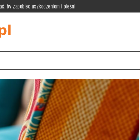
ać, by zapobiec uszkodzeniom i pleśni
ne zalety, wady i kryteria wyboru podłogi modułowej
zpoznać przyczyny i bezpiecznie je usunąć
iknąć pułapek rozmiaru, materiału i stylu wnętrza
tyczność, funkcjonalność i praktyczne zastosowania w różnych wnę
tyczne wymiary, styl i ukrywanie kabli dla komfortu i estetyki