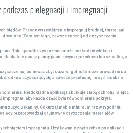
 podczas pielęgnacji i impregnacji
owych błędów. Przede wszystkim
nie impregnuj brudnej
, tłustej ani
ą utrwalone. Zamiast tego, zawsze zacznij od oczyszczenia
 plam
. Taki sposób czyszczenia może uszkodzić włókna i
o, delikatnie osusz plamy papierowym ręcznikiem lub szmatką, a
zyszczenia, ponieważ zbyt duża wilgotność może prowadzić do
 lub środków czyszczących, a zawsze przetestuj nowy środek na
ównomiernie
. Niedokładna aplikacja skutkuje słabą ochroną miejsc
dź impregnat, aby każda część była równomiernie pokryta.
emu zużyciu tkaniny.
Odkurzaj meble
minimum raz w tygodniu,
 miesięcy przeprowadzaj gruntowne czyszczenie materiałów
wyschnięciem impregnatu
. Użytkowanie zbyt szybko po aplikacji