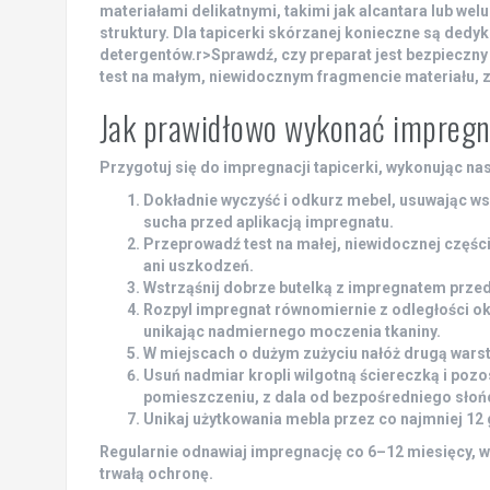
materiałami delikatnymi, takimi jak alcantara lub wel
struktury. Dla tapicerki skórzanej konieczne są dedyk
detergentów.
r>Sprawdź, czy preparat jest bezpieczny 
test na małym, niewidocznym fragmencie materiału, z
Jak prawidłowo wykonać impregna
Przygotuj się do impregnacji tapicerki, wykonując nas
Dokładnie wyczyść
i odkurz mebel, usuwając wsz
sucha
przed aplikacją impregnatu.
Przeprowadź test
na małej, niewidocznej części
ani uszkodzeń.
Wstrząśnij dobrze
butelką z impregnatem przed
Rozpyl impregnat
równomiernie z odległości ok
unikając nadmiernego moczenia tkaniny.
W miejscach o dużym zużyciu nałóż drugą warst
Usuń nadmiar
kropli wilgotną ściereczką i po
pomieszczeniu, z dala od
bezpośredniego słoń
Unikaj użytkowania
mebla przez co najmniej 12 
Regularnie odnawiaj impregnację co 6–12 miesięcy, w
trwałą ochronę
.