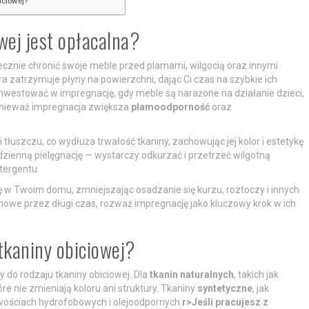
iciowej?
wej jest opłacalna?
tecznie chronić swoje meble przed plamami, wilgocią oraz innymi
a zatrzymuje płyny na powierzchni, dając Ci czas na szybkie ich
inwestować w impregnację, gdy meble są narażone na działanie dzieci,
onieważ impregnacja zwiększa
plamoodporność
oraz
uszczu, co wydłuża trwałość tkaniny, zachowując jej kolor i estetykę
zienną pielęgnację — wystarczy odkurzać i przetrzeć wilgotną
tergentu.
 w Twoim domu, zmniejszając osadzanie się kurzu, roztoczy i innych
nowe przez długi czas, rozważ impregnację jako kluczowy krok w ich
tkaniny obiciowej?
do rodzaju tkaniny obiciowej. Dla
tkanin naturalnych
, takich jak
e nie zmieniają koloru ani struktury. Tkaniny
syntetyczne
, jak
wościach hydrofobowych i olejoodpornych.
r>Jeśli pracujesz z