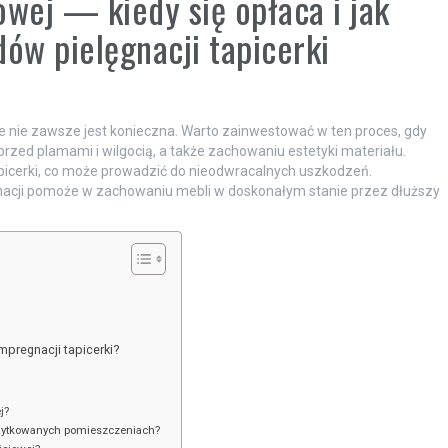
owej — kiedy się opłaca i jak
ów pielęgnacji tapicerki
ale nie zawsze jest konieczna. Warto zainwestować w ten proces, gdy
rzed plamami i wilgocią, a także zachowaniu estetyki materiału.
apicerki, co może prowadzić do nieodwracalnych uszkodzeń.
ęgnacji pomoże w zachowaniu mebli w doskonałym stanie przez dłuższy
mpregnacji tapicerki?
?
j?
użytkowanych pomieszczeniach?