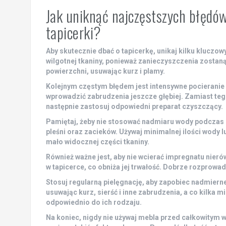
Jak uniknąć najczęstszych błędów
tapicerki?
Aby skutecznie dbać o tapicerkę, unikaj kilku klucz
wilgotnej tkaniny, ponieważ zanieczyszczenia zostan
powierzchni, usuwając kurz i plamy.
Kolejnym częstym błędem jest
intensywne pocieranie
wprowadzić zabrudzenia jeszcze głębiej. Zamiast teg
następnie zastosuj odpowiedni preparat czyszczący.
Pamiętaj, żeby nie stosować
nadmiaru wody
podczas c
pleśni oraz zacieków. Używaj minimalnej ilości wody
mało widocznej części tkaniny.
Również ważne jest, aby
nie wcierać impregnatu nier
w tapicerce, co obniża jej trwałość. Dobrze rozprowa
Stosuj regularną pielęgnację, aby zapobiec nadmiern
usuwając kurz, sierść i inne zabrudzenia, a co kilka
odpowiednio do ich rodzaju.
Na koniec, nigdy nie używaj mebla przed
całkowitym 