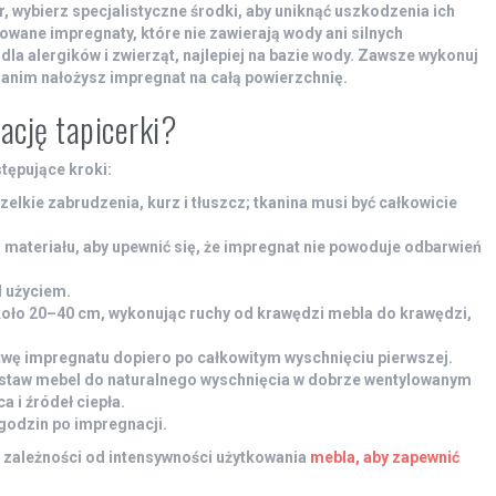
ur, wybierz specjalistyczne środki, aby uniknąć uszkodzenia ich
owane impregnaty, które nie zawierają wody ani silnych
dla alergików i zwierząt, najlepiej na bazie wody. Zawsze wykonuj
anim nałożysz impregnat na całą powierzchnię.
cję tapicerki?
tępujące kroki:
elkie zabrudzenia, kurz i tłuszcz; tkanina musi być całkowicie
 materiału, aby upewnić się, że impregnat nie powoduje odbarwień
 użyciem.
oło 20–40 cm, wykonując ruchy od krawędzi mebla do krawędzi,
wę impregnatu dopiero po całkowitym wyschnięciu pierwszej.
zostaw mebel do naturalnego wyschnięcia w dobrze wentylowanym
ca
i źródeł ciepła.
godzin po impregnacji.
 zależności od intensywności użytkowania
mebla, aby zapewnić