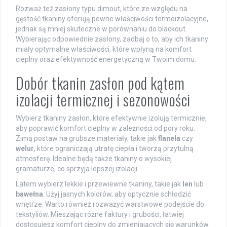
Rozważ też zasłony typu dimout, które ze względu na
gęstość tkaniny oferują pewne właściwości termoizolacyjne,
jednak są mniej skuteczne w porównaniu do blackout.
Wybierając odpowiednie zasłony, zadbaj o to, aby ich tkaniny
miały optymalne właściwości, które wpłyną na komfort
cieplny oraz efektywność energetyczną w Twoim domu.
Dobór tkanin zasłon pod kątem
izolacji termicznej i sezonowości
Wybierz tkaniny zasłon, które efektywnie izolują termicznie,
aby poprawić komfort cieplny w zależności od pory roku.
Zimą postaw na grubsze materiały, takie jak
flanela
czy
welur
, które ograniczają utratę ciepła i tworzą przytulną
atmosferę. Idealne będą także tkaniny o wysokiej
gramaturze, co sprzyja lepszej izolacji.
Latem wybierz lekkie i przewiewne tkaniny, takie jak
len
lub
bawełna
. Użyj jasnych kolorów, aby optycznie schłodzić
wnętrze. Warto również rozważyć warstwowe podejście do
tekstyliów. Mieszając różne faktury i grubości, łatwiej
dostosujesz komfort cieplny do zmieniających się warunków.