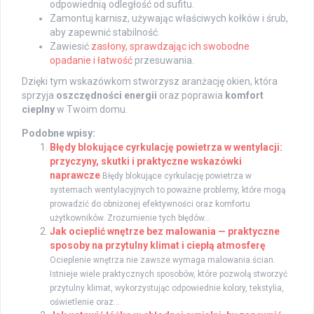
odpowiednią odległość od sufitu.
Zamontuj karnisz, używając właściwych kołków i śrub,
aby zapewnić stabilność.
Zawiesić
zasłony, sprawdzając ich swobodne
opadanie i łatwość
przesuwania.
Dzięki tym wskazówkom stworzysz aranżację okien, która
sprzyja
oszczędności energii
oraz poprawia
komfort
cieplny
w Twoim domu.
Podobne wpisy:
Błędy blokujące cyrkulację powietrza w wentylacji:
przyczyny, skutki i praktyczne wskazówki
naprawcze
Błędy blokujące cyrkulację powietrza w
systemach wentylacyjnych to poważne problemy, które mogą
prowadzić do obniżonej efektywności oraz komfortu
użytkowników. Zrozumienie tych błędów...
Jak ocieplić wnętrze bez malowania — praktyczne
sposoby na przytulny klimat i ciepłą atmosferę
Ocieplenie wnętrza nie zawsze wymaga malowania ścian.
Istnieje wiele praktycznych sposobów, które pozwolą stworzyć
przytulny klimat, wykorzystując odpowiednie kolory, tekstylia,
oświetlenie oraz...