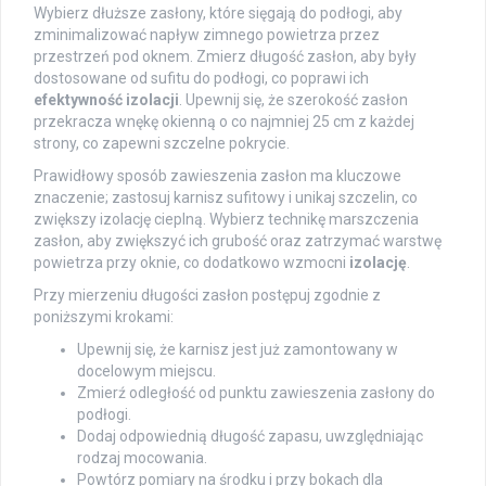
Wybierz dłuższe zasłony, które sięgają do podłogi, aby
zminimalizować napływ zimnego powietrza przez
przestrzeń pod oknem. Zmierz długość zasłon, aby były
dostosowane od sufitu do podłogi, co poprawi ich
efektywność izolacji
. Upewnij się, że szerokość zasłon
przekracza wnękę okienną o co najmniej 25 cm z każdej
strony, co zapewni szczelne pokrycie.
Prawidłowy sposób zawieszenia zasłon ma kluczowe
znaczenie; zastosuj karnisz sufitowy i unikaj szczelin, co
zwiększy izolację cieplną. Wybierz technikę marszczenia
zasłon, aby zwiększyć ich grubość oraz zatrzymać warstwę
powietrza przy oknie, co dodatkowo wzmocni
izolację
.
Przy mierzeniu długości zasłon postępuj zgodnie z
poniższymi krokami:
Upewnij się, że karnisz jest już zamontowany w
docelowym miejscu.
Zmierź odległość od punktu zawieszenia zasłony do
podłogi.
Dodaj odpowiednią długość zapasu, uwzględniając
rodzaj mocowania.
Powtórz pomiary na środku i przy bokach dla