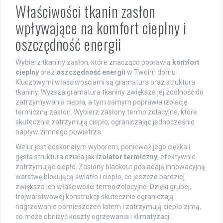
Właściwości tkanin zasłon
wpływające na komfort cieplny i
oszczędność energii
Wybierz tkaniny zasłon, które znacząco poprawią
komfort
cieplny
oraz
oszczędność energii
w Twoim domu.
Kluczowymi właściwościami są gramatura oraz struktura
tkaniny. Wyższa gramatura tkaniny zwiększa jej zdolność do
zatrzymywania ciepła, a tym samym poprawia izolację
termiczną zasłon. Wybierz zasłony termoizolacyjne, które
skutecznie zatrzymują ciepło, ograniczając jednocześnie
napływ zimnego powietrza.
Welur jest doskonałym wyborem, ponieważ jego ciężka i
gęsta struktura działa jak
izolator termiczny
, efektywnie
zatrzymując ciepło. Zasłony blackout posiadają innowacyjną
warstwę blokującą światło i ciepło, co jeszcze bardziej
zwiększa ich właściwości termoizolacyjne. Dzięki grubej,
trójwarstwowej konstrukcji skutecznie ograniczają
nagrzewanie pomieszczeń latem i zatrzymują ciepło zimą,
co może obniżyć koszty ogrzewania i klimatyzacji.