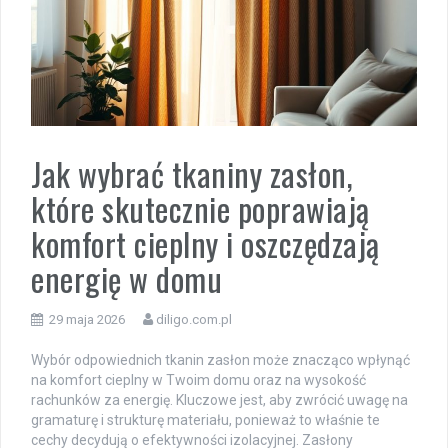
Jak wybrać tkaniny zasłon,
które skutecznie poprawiają
komfort cieplny i oszczędzają
energię w domu
29 maja 2026
diligo.com.pl
Wybór odpowiednich tkanin zasłon może znacząco wpłynąć
na komfort cieplny w Twoim domu oraz na wysokość
rachunków za energię. Kluczowe jest, aby zwrócić uwagę na
gramaturę i strukturę materiału, ponieważ to właśnie te
cechy decydują o efektywności izolacyjnej. Zasłony