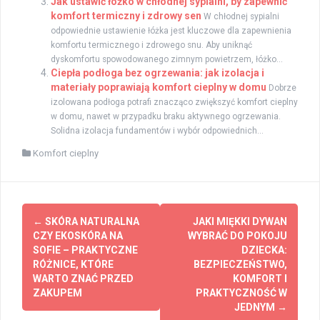
Jak ustawić łóżko w chłodnej sypialni, by zapewnić
komfort termiczny i zdrowy sen
W chłodnej sypialni
odpowiednie ustawienie łóżka jest kluczowe dla zapewnienia
komfortu termicznego i zdrowego snu. Aby uniknąć
dyskomfortu spowodowanego zimnym powietrzem, łóżko...
Ciepła podłoga bez ogrzewania: jak izolacja i
materiały poprawiają komfort cieplny w domu
Dobrze
izolowana podłoga potrafi znacząco zwiększyć komfort cieplny
w domu, nawet w przypadku braku aktywnego ogrzewania.
Solidna izolacja fundamentów i wybór odpowiednich...
Komfort cieplny
Zobacz
←
SKÓRA NATURALNA
JAKI MIĘKKI DYWAN
wpisy
CZY EKOSKÓRA NA
WYBRAĆ DO POKOJU
SOFIE – PRAKTYCZNE
DZIECKA:
RÓŻNICE, KTÓRE
BEZPIECZEŃSTWO,
WARTO ZNAĆ PRZED
KOMFORT I
ZAKUPEM
PRAKTYCZNOŚĆ W
JEDNYM
→