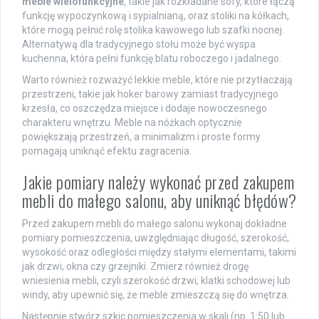
meble wielofunkcyjne
, takie jak rozkładane sofy, które łączą
funkcję wypoczynkową i sypialnianą, oraz stoliki na kółkach,
które mogą pełnić rolę stolika kawowego lub szafki nocnej.
Alternatywą dla tradycyjnego stołu może być wyspa
kuchenna, która pełni funkcję blatu roboczego i jadalnego.
Warto również rozważyć lekkie meble, które nie przytłaczają
przestrzeni, takie jak hoker barowy zamiast tradycyjnego
krzesła, co oszczędza miejsce i dodaje nowoczesnego
charakteru wnętrzu. Meble na nóżkach optycznie
powiększają przestrzeń, a minimalizm i proste formy
pomagają uniknąć efektu zagracenia.
Jakie pomiary należy wykonać przed zakupem
mebli do małego salonu, aby uniknąć błędów?
Przed zakupem mebli do małego salonu wykonaj dokładne
pomiary pomieszczenia, uwzględniając długość, szerokość,
wysokość oraz odległości między stałymi elementami, takimi
jak drzwi, okna czy grzejniki. Zmierz również drogę
wniesienia mebli, czyli szerokość drzwi, klatki schodowej lub
windy, aby upewnić się, że meble zmieszczą się do wnętrza.
Następnie stwórz szkic pomieszczenia w skali (np. 1:50 lub