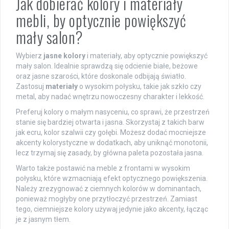
Jak dobierać kolory i materiały
mebli, by optycznie powiększyć
mały salon?
Wybierz
jasne kolory
i materiały, aby optycznie powiększyć
mały salon. Idealnie sprawdzą się odcienie białe, beżowe
oraz jasne szarości, które doskonale odbijają światło.
Zastosuj
materiały
o wysokim połysku, takie jak szkło czy
metal, aby nadać wnętrzu nowoczesny charakter i lekkość.
Preferuj kolory o małym nasyceniu, co sprawi, że przestrzeń
stanie się bardziej otwarta i jasna. Skorzystaj z takich barw
jak ecru, kolor szalwii czy gołębi. Możesz dodać mocniejsze
akcenty kolorystyczne w dodatkach, aby uniknąć monotonii,
lecz trzymaj się zasady, by główna paleta pozostała jasna.
Warto także postawić na meble z frontami w wysokim
połysku, które wzmacniają efekt optycznego powiększenia.
Należy zrezygnować z ciemnych kolorów w dominantach,
ponieważ mogłyby one przytłoczyć przestrzeń. Zamiast
tego, ciemniejsze kolory używaj jedynie jako akcenty, łącząc
je z jasnym tłem.