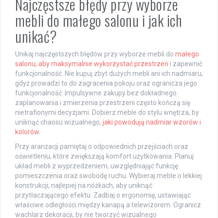
Najczęstsze błędy przy wyborze
mebli do małego salonu i jak ich
unikać?
Unikaj najczęstszych błędów przy wyborze mebli do
małego
salonu, aby maksymalnie wykorzystać przestrzeń
i zapewnić
funkcjonalność. Nie kupuj zbyt dużych mebli ani ich nadmiaru,
gdyż prowadzi to do zagracenia pokoju oraz ogranicza jego
funkcjonalność. Impulsywne zakupy bez dokładnego
zaplanowania i zmierzenia przestrzeni często kończą się
nietrafionymi decyzjami. Dobierz meble do stylu wnętrza, by
uniknąć chaosu wizualnego,
jaki powodują nadmiar wzorów i
kolorów
.
Przy aranżacji pamiętaj o odpowiednich przejściach oraz
oświetleniu, które zwiększają komfort użytkowania. Planuj
układ mebli z wyprzedzeniem, uwzględniając funkcję
pomieszczenia oraz swobodę ruchu. Wybieraj meble o lekkiej
konstrukcji, najlepiej na nóżkach, aby uniknąć
przytłaczającego efektu. Zadbaj o ergonomię, ustawiając
właściwe odległości między kanapą a telewizorem. Ogranicz
wachlarz dekoracji, by nie tworzyć wizualnego