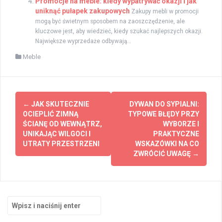
Promocje na meble: kiedy wypatrywać okazji i jak
uniknąć pułapek zakupowych
Zakupy mebli w promocji
mogą być świetnym sposobem na zaoszczędzenie, ale
kluczowe jest, aby wiedzieć, kiedy szukać najlepszych okazji.
Największe wyprzedaże odbywają...
Meble
Zobacz
←
JAK SKUTECZNIE
DYWAN DO SYPIALNI:
wpisy
OCIEPLIĆ ZIMNĄ
TYPOWE BŁĘDY PRZY
ŚCIANĘ OD WEWNĄTRZ,
WYBORZE I
UNIKAJĄC WILGOCI I
PRAKTYCZNE
UTRATY PRZESTRZENI
WSKAZÓWKI NA CO
ZWRÓCIĆ UWAGĘ
→
Szukaj: