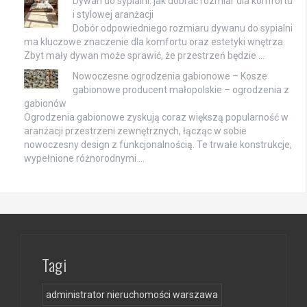
Dywan do sypialni: jak dobrać rozmiar dla komfortu
i stylowej aranżacji
Dobór odpowiedniego rozmiaru dywanu do sypialni
ma kluczowe znaczenie dla komfortu oraz estetyki wnętrza.
Zbyt mały dywan może sprawić, że przestrzeń będzie …
Nowoczesne ogrodzenia gabionowe – Kosze
gabionowe producent małopolskie – ogrodzenia z
gabionów
Ogrodzenia gabionowe zyskują coraz większą popularność w
aranżacji przestrzeni zewnętrznych, łącząc w sobie
nowoczesny design z funkcjonalnością. Te trwałe konstrukcje,
wypełnione różnorodnymi …
Tagi
administrator nieruchomości warszawa