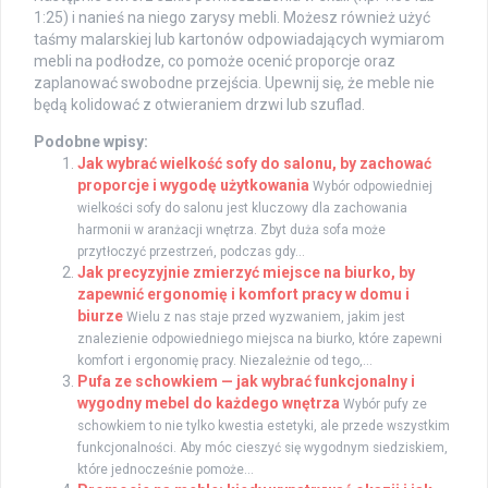
1:25) i nanieś na niego zarysy mebli. Możesz również użyć
taśmy malarskiej lub kartonów odpowiadających wymiarom
mebli na podłodze, co pomoże ocenić proporcje oraz
zaplanować swobodne przejścia. Upewnij się, że meble nie
będą kolidować z otwieraniem drzwi lub szuflad.
Podobne wpisy:
Jak wybrać wielkość sofy do salonu, by zachować
proporcje i wygodę użytkowania
Wybór odpowiedniej
wielkości sofy do salonu jest kluczowy dla zachowania
harmonii w aranżacji wnętrza. Zbyt duża sofa może
przytłoczyć przestrzeń, podczas gdy...
Jak precyzyjnie zmierzyć miejsce na biurko, by
zapewnić ergonomię i komfort pracy w domu i
biurze
Wielu z nas staje przed wyzwaniem, jakim jest
znalezienie odpowiedniego miejsca na biurko, które zapewni
komfort i ergonomię pracy. Niezależnie od tego,...
Pufa ze schowkiem — jak wybrać funkcjonalny i
wygodny mebel do każdego wnętrza
Wybór pufy ze
schowkiem to nie tylko kwestia estetyki, ale przede wszystkim
funkcjonalności. Aby móc cieszyć się wygodnym siedziskiem,
które jednocześnie pomoże...