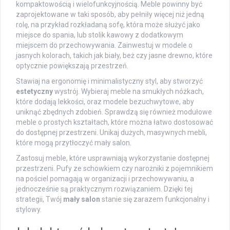
kompaktowością i wielofunkcyjnością. Meble powinny być
zaprojektowane w taki sposób, aby pełniły więcej niż jedną
rolę, na przykład rozkładaną sofę, która może służyć jako
miejsce do spania, lub stolik kawowy z dodatkowym
miejscem do przechowywania. Zainwestuj w modele o
jasnych kolorach, takich jak biały, beż czy jasne drewno, które
optycznie powiększają przestrzeń.
Stawiaj na ergonomię i minimalistyczny styl, aby stworzyć
estetyczny
wystrój. Wybieraj meble na smukłych nóżkach,
które dodają lekkości, oraz modele bezuchwytowe, aby
uniknąć zbędnych zdobień. Sprawdzą się również modułowe
meble o prostych kształtach, które można łatwo dostosować
do dostępnej przestrzeni. Unikaj dużych, masywnych mebli,
które mogą przytłoczyć mały salon.
Zastosuj meble, które usprawniają wykorzystanie dostępnej
przestrzeni. Pufy ze schowkiem czy narożniki z pojemnikiem
na pościel pomagają w organizacji i przechowywaniu, a
jednocześnie są praktycznym rozwiązaniem. Dzięki tej
strategii, Twój
mały salon
stanie się zarazem funkcjonalny i
stylowy.