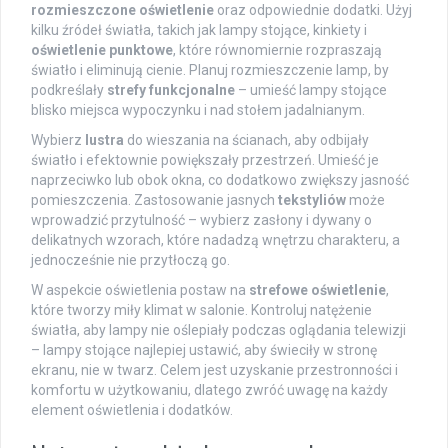
rozmieszczone oświetlenie
oraz odpowiednie dodatki. Użyj
kilku źródeł światła, takich jak lampy stojące, kinkiety i
oświetlenie punktowe
, które równomiernie rozpraszają
światło i eliminują cienie. Planuj rozmieszczenie lamp, by
podkreślały
strefy funkcjonalne
– umieść lampy stojące
blisko miejsca wypoczynku i nad stołem jadalnianym.
Wybierz
lustra
do wieszania na ścianach, aby odbijały
światło i efektownie powiększały przestrzeń. Umieść je
naprzeciwko lub obok okna, co dodatkowo zwiększy jasność
pomieszczenia. Zastosowanie jasnych
tekstyliów
może
wprowadzić przytulność – wybierz zasłony i dywany o
delikatnych wzorach, które nadadzą wnętrzu charakteru, a
jednocześnie nie przytłoczą go.
W aspekcie oświetlenia postaw na
strefowe oświetlenie
,
które tworzy miły klimat w salonie. Kontroluj natężenie
światła, aby lampy nie oślepiały podczas oglądania telewizji
– lampy stojące najlepiej ustawić, aby świeciły w stronę
ekranu, nie w twarz. Celem jest uzyskanie przestronności i
komfortu w użytkowaniu, dlatego zwróć uwagę na każdy
element oświetlenia i dodatków.