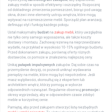
zakupy mebli w sposób efektywny i oszczędny. Rozpocznij
od dokładnego zmierzenia pomieszczeń, biorąc pod uwagę
okna, drzwi i inne elementy ustroju wnętrza, które mogą
wpływać na rozmieszczenie mebli. Sporządź plan aranżacji,
definiując styl i funkcję każdego pokoju.
Ustal maksymalny
budżet
na
zakup mebli
, który uwzględnia
nie tylko ceny samego wyposażenia, ale także koszty
dostawy i montażu. Zachowaj rezerwę na nieprzewidziane
wydatki, na przykład w wysokości 10-15% ogólnego budżetu.
Przed dokonaniem zakupu, porównaj oferty różnych
dostawców, co pomoże w znalezieniu najlepszej ceny.
Unikaj
pułapek impulsywnych
zakupów. Daj sobie czas na
przemyślenie decyzji, co pozwoli uniknąć wydawania
pieniędzy na meble, które mogą być niepotrzebne. Jeśli
masz wątpliwości, skonsultuj się z ekspertem lub
architektem wnętrz, którzy pomogą w wyborze
odpowiednich rozwiązań. Regularnie obserwuj
promocje
i
okresy wyprzedaży, aby w odpowiednim czasie zdobyć
meble w korzystnej cenie.
Pamiętaj, aby przed zakupem stworzyć listę niezbędnych