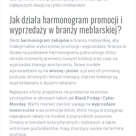
najlepszych okazji na rynku meblarskim.
Jak działa harmonogram promocji i
wyprzedaży w branży meblarskiej?
Śledź
harmonogram zakupów
w branży meblarskiej, aby
maksymalnie wykorzystać promocje i wyprzedaże. Branża ta
działa na podstawie harmonogramu półrocznego, który
określa momenty premiery nowych kolekcji oraz czas na
wyprzedaż starego asortymentu. Nowe modele
wprowadzane są na
wiosnę
i
jesień
, a przed ich premierą,
podczas zimowych i letnich miesięcy, starsze kolekcje są
wyprzedawane z dużymi rabatami.
Najlepsze oferty znajdziesz na przełomie sezonów,
szczególnie w okresach takich jak
Black Friday
i
Cyber
Monday
. Warto również zwrócić uwagę na
wyprzedaże
noworoczne
oraz promocje letnie, które mogą przyciągnąć
największe rabaty na modele z poprzednich sezonów.
Zmiany w trendach kolorystycznych i stylowych, a także
sezonowe gusta klientów, mają znaczący wpływ na terminy
promocji.