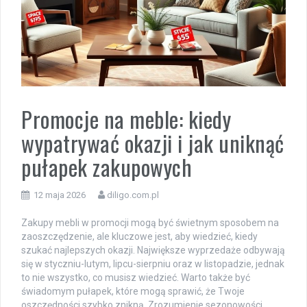
Promocje na meble: kiedy
wypatrywać okazji i jak uniknąć
pułapek zakupowych
12 maja 2026
diligo.com.pl
Zakupy mebli w promocji mogą być świetnym sposobem na
zaoszczędzenie, ale kluczowe jest, aby wiedzieć, kiedy
szukać najlepszych okazji. Największe wyprzedaże odbywają
się w styczniu-lutym, lipcu-sierpniu oraz w listopadzie, jednak
to nie wszystko, co musisz wiedzieć. Warto także być
świadomym pułapek, które mogą sprawić, że Twoje
oszczędności szybko znikną. Zrozumienie sezonowości