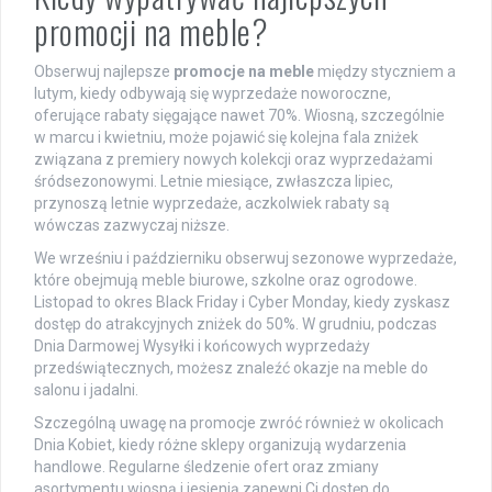
promocji na meble?
Obserwuj najlepsze
promocje na meble
między styczniem a
lutym, kiedy odbywają się wyprzedaże noworoczne,
oferujące rabaty sięgające nawet 70%. Wiosną, szczególnie
w marcu i kwietniu, może pojawić się kolejna fala zniżek
związana z premiery nowych kolekcji oraz wyprzedażami
śródsezonowymi. Letnie miesiące, zwłaszcza lipiec,
przynoszą letnie wyprzedaże, aczkolwiek rabaty są
wówczas zazwyczaj niższe.
We wrześniu i październiku obserwuj sezonowe wyprzedaże,
które obejmują meble biurowe, szkolne oraz ogrodowe.
Listopad to okres Black Friday i Cyber Monday, kiedy zyskasz
dostęp do atrakcyjnych zniżek do 50%. W grudniu, podczas
Dnia Darmowej Wysyłki i końcowych wyprzedaży
przedświątecznych, możesz znaleźć okazje na meble do
salonu i jadalni.
Szczególną uwagę na promocje zwróć również w okolicach
Dnia Kobiet, kiedy różne sklepy organizują wydarzenia
handlowe. Regularne śledzenie ofert oraz zmiany
asortymentu wiosną i jesienią zapewni Ci dostęp do