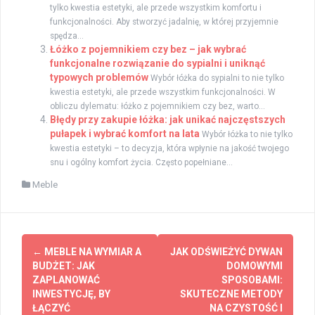
tylko kwestia estetyki, ale przede wszystkim komfortu i
funkcjonalności. Aby stworzyć jadalnię, w której przyjemnie
spędza...
Łóżko z pojemnikiem czy bez – jak wybrać
funkcjonalne rozwiązanie do sypialni i uniknąć
typowych problemów
Wybór łóżka do sypialni to nie tylko
kwestia estetyki, ale przede wszystkim funkcjonalności. W
obliczu dylematu: łóżko z pojemnikiem czy bez, warto...
Błędy przy zakupie łóżka: jak unikać najczęstszych
pułapek i wybrać komfort na lata
Wybór łóżka to nie tylko
kwestia estetyki – to decyzja, która wpłynie na jakość twojego
snu i ogólny komfort życia. Często popełniane...
Meble
Zobacz
←
MEBLE NA WYMIAR A
JAK ODŚWIEŻYĆ DYWAN
wpisy
BUDŻET: JAK
DOMOWYMI
ZAPLANOWAĆ
SPOSOBAMI:
INWESTYCJĘ, BY
SKUTECZNE METODY
ŁĄCZYĆ
NA CZYSTOŚĆ I