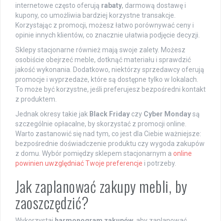
internetowe często oferują
rabaty
, darmową dostawę i
kupony, co umożliwia bardziej korzystne transakcje.
Korzystając z promocji, możesz łatwo porównywać ceny i
opinie innych klientów, co znacznie ułatwia podjęcie decyzji.
Sklepy stacjonarne również mają swoje zalety. Możesz
osobiście obejrzeć meble, dotknąć materiału i sprawdzić
jakość wykonania. Dodatkowo, niektórzy sprzedawcy oferują
promocje i wyprzedaże, które są dostępne tylko w lokalach.
To może być korzystne, jeśli preferujesz bezpośredni kontakt
z produktem.
Jednak okresy takie jak
Black Friday
czy
Cyber Monday
są
szczególnie opłacalne, by skorzystać z promocji online.
Warto zastanowić się nad tym, co jest dla Ciebie ważniejsze:
bezpośrednie doświadczenie produktu czy wygoda zakupów
z domu. Wybór pomiędzy sklepem stacjonarnym a
online
powinien uwzględniać Twoje preferencje
i potrzeby.
Jak zaplanować zakupy mebli, by
zaoszczędzić?
Wykorzystaj
harmonogram zakupów
, aby zaplanować