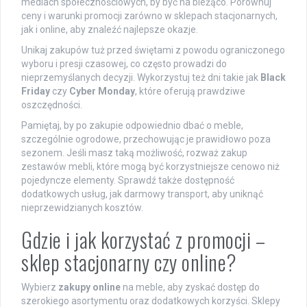
mediach społecznościowych, by być na bieżąco. Porównuj
ceny i warunki promocji zarówno w sklepach stacjonarnych,
jak i online, aby znaleźć najlepsze okazje.
Unikaj zakupów tuż przed świętami z powodu ograniczonego
wyboru i presji czasowej, co często prowadzi do
nieprzemyślanych decyzji. Wykorzystuj też dni takie jak
Black
Friday
czy
Cyber Monday
, które oferują prawdziwe
oszczędności.
Pamiętaj, by po zakupie odpowiednio dbać o meble,
szczególnie ogrodowe, przechowując je prawidłowo poza
sezonem. Jeśli masz taką możliwość, rozważ zakup
zestawów mebli, które mogą być korzystniejsze cenowo niż
pojedyncze elementy. Sprawdź także dostępność
dodatkowych usług, jak darmowy transport, aby uniknąć
nieprzewidzianych kosztów.
Gdzie i jak korzystać z promocji –
sklep stacjonarny czy online?
Wybierz
zakupy online
na meble, aby zyskać dostęp do
szerokiego asortymentu oraz dodatkowych korzyści. Sklepy