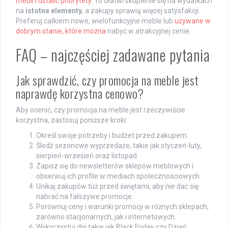
mebli i ustalić priorytety
. To ułatwi skupienie się na wydatkach
na
istotne elementy
, a zakupy sprawią więcej satysfakcji.
Preferuj całkiem nowe, wielofunkcyjne meble lub
używane w
dobrym stanie, które można
nabyć w atrakcyjnej cenie.
FAQ – najczęściej zadawane pytania
Jak sprawdzić, czy promocja na meble jest
naprawdę korzystna cenowo?
Aby ocenić, czy promocja na meble jest rzeczywiście
korzystna, zastosuj poniższe kroki:
Określ swoje potrzeby i budżet przed zakupem.
Śledź sezonowe wyprzedaże, takie jak styczeń-luty,
sierpień-wrzesień oraz listopad.
Zapisz się do newsletterów sklepów meblowych i
obserwuj ich profile w mediach społecznościowych.
Unikaj zakupów tuż przed świętami, aby nie dać się
nabrać na fałszywe promocje.
Porównuj ceny i warunki promocji w różnych sklepach,
zarówno stacjonarnych, jak i internetowych.
Wykorzystuj dni takie jak Black Friday czy Dzień