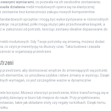
zowanymi wymiarami
, co pozwala na ich swobodne zestawianie,
asada działania
mebli modułowych opiera się na elastycznej
taż zestawów bez konieczności zakupu nowych komponentów.
o standardowych sprzętów i mogą być wykorzystywane w różnorodnych
kcje: na przykład, półki mogą służyć jako przechowalnia książek, a
yć w zależności od potrzeb, tworząc zestawy idealnie dopasowane do
mebli modułowych. Gdy Twoje potrzeby się zmienią, możesz dodać
, co czyni je inwestycją na dłuższy czas. Taka budowa i zasada
zność w organizacji przestrzeni.
strzeni
 przestrzeni, aby dostosować wnętrze do zmieniających się potrzeb.
 elementów, co umożliwia szybkie i łatwe zmiany w wystroju. Dzięki
alnych wymagań, co jest szczególnie ważne w dynamicznie
wiele korzyści. Możesz stworzyć przestrzenie, które transformują się w
pokój dziecięcy w biuro lub miejsce do nauki. Przy projektowaniu
tawiać, takie jak składane stoły czy regały na kółkach. Dzięki temu
siłku.