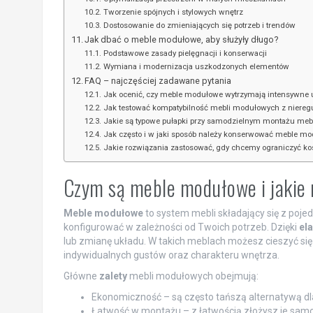
Tworzenie spójnych i stylowych wnętrz
Dostosowanie do zmieniających się potrzeb i trendów
Jak dbać o meble modułowe, aby służyły długo?
Podstawowe zasady pielęgnacji i konserwacji
Wymiana i modernizacja uszkodzonych elementów
FAQ – najczęściej zadawane pytania
Jak ocenić, czy meble modułowe wytrzymają intensywne
Jak testować kompatybilność mebli modułowych z niereg
Jakie są typowe pułapki przy samodzielnym montażu mebl
Jak często i w jaki sposób należy konserwować meble mod
Jakie rozwiązania zastosować, gdy chcemy ograniczyć ko
Czym są meble modułowe i jakie 
Meble modułowe
to system mebli składający się z poj
konfigurować w zależności od Twoich potrzeb. Dzięki
el
lub zmianę układu. W takich meblach możesz cieszyć si
indywidualnych gustów oraz charakteru wnętrza.
Główne
zalety
mebli modułowych obejmują:
Ekonomiczność – są często tańszą alternatywą dl
Łatwość w montażu – z łatwością złożysz je samo