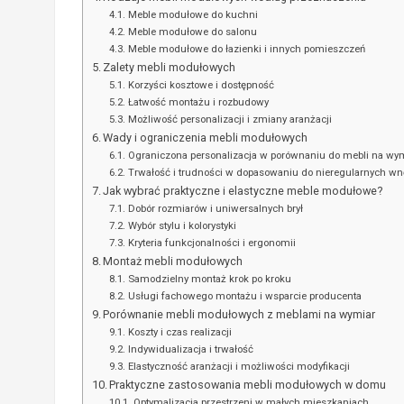
Meble modułowe do kuchni
Meble modułowe do salonu
Meble modułowe do łazienki i innych pomieszczeń
Zalety mebli modułowych
Korzyści kosztowe i dostępność
Łatwość montażu i rozbudowy
Możliwość personalizacji i zmiany aranżacji
Wady i ograniczenia mebli modułowych
Ograniczona personalizacja w porównaniu do mebli na wy
Trwałość i trudności w dopasowaniu do nieregularnych wn
Jak wybrać praktyczne i elastyczne meble modułowe?
Dobór rozmiarów i uniwersalnych brył
Wybór stylu i kolorystyki
Kryteria funkcjonalności i ergonomii
Montaż mebli modułowych
Samodzielny montaż krok po kroku
Usługi fachowego montażu i wsparcie producenta
Porównanie mebli modułowych z meblami na wymiar
Koszty i czas realizacji
Indywidualizacja i trwałość
Elastyczność aranżacji i możliwości modyfikacji
Praktyczne zastosowania mebli modułowych w domu
Optymalizacja przestrzeni w małych mieszkaniach