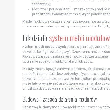
fachowców;
Możliwość personalizacji – masz kontrolę nad ilo
przestrzeni, zwłaszcza w mniejszych pomieszcze
Meble modułowe cieszą się rosnącą popularnością wśród
nowoczesnemu designowi, są one odpowiednie dla tych, 
Jak działa
system mebli modułow
System
mebli modułowych
opiera się na budowie złoż
dowolnie konfigurować i łączyć. Dzięki temu możesz dos
Kluczową zasadą działania jest możliwość zestawiania ró
tworzenie spójnych i funkcjonalnych układów.
Moduły można łączyć zarówno poziomo, jak i pionowo, co
montażu i demontażu bez potrzeby używania specjalisty
dowolnym momencie sprawia, że ten system jest idealny
może łatwo wymieniać uszkodzone elementy albo dokup
umożliwia dostosowanie aranżacji do zmieniających się 
Budowa i zasada działania modułów
Podstawą
budowy modułów
mebli modułowych są gotow