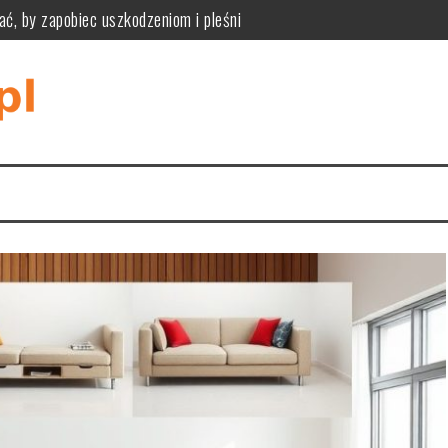
ać, by zapobiec uszkodzeniom i pleśni
ne zalety, wady i kryteria wyboru podłogi modułowej
zpoznać przyczyny i bezpiecznie je usunąć
iknąć pułapek rozmiaru, materiału i stylu wnętrza
tyczność, funkcjonalność i praktyczne zastosowania w różnych wnę
tyczne wymiary, styl i ukrywanie kabli dla komfortu i estetyki