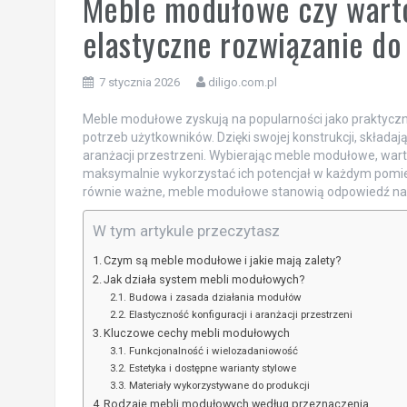
Meble modułowe czy warto
elastyczne rozwiązanie d
7 stycznia 2026
diligo.com.pl
Meble modułowe zyskują na popularności jako praktyczn
potrzeb użytkowników. Dzięki swojej konstrukcji, składa
aranżacji przestrzeni. Wybierając meble modułowe, wart
maksymalnie wykorzystać ich potencjał w każdym pomiesz
równie ważne, meble modułowe stanowią odpowiedź n
W tym artykule przeczytasz
Czym są meble modułowe i jakie mają zalety?
Jak działa system mebli modułowych?
Budowa i zasada działania modułów
Elastyczność konfiguracji i aranżacji przestrzeni
Kluczowe cechy mebli modułowych
Funkcjonalność i wielozadaniowość
Estetyka i dostępne warianty stylowe
Materiały wykorzystywane do produkcji
Rodzaje mebli modułowych według przeznaczenia