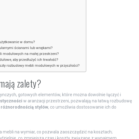
 użytkowanie w domu?
ularnymi ścianami lub wnękami?
i modułowych na małej przestrzeni?
ułowe, aby przedłużyć ich trwałość?
szty rozbudowy mebli modułowych w przyszłości?
mają zalety?
edynczych, gotowych elementów, które można dowolnie łączyć i
astyczności
w aranżacji przestrzeni, pozwalają na łatwą rozbudowę
ę
różnorodnością stylów
, co umożliwia dostosowanie ich do
a mebli na wymiar, co pozwala zaoszczędzić na kosztach;
dzielnie, co zmniejsza czas i koszty związane z wynajmem