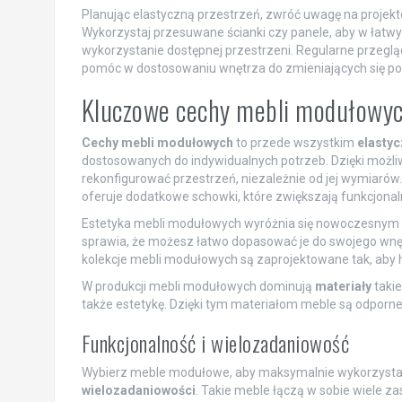
Planując elastyczną przestrzeń, zwróć uwagę na projek
Wykorzystaj przesuwane ścianki czy panele, aby w łatw
wykorzystanie dostępnej przestrzeni. Regularne przeg
pomóc w dostosowaniu wnętrza do zmieniających się po
Kluczowe cechy mebli modułowy
Cechy mebli modułowych
to przede wszystkim
elasty
dostosowanych do indywidualnych potrzeb. Dzięki możl
rekonfigurować przestrzeń, niezależnie od jej wymiaró
oferuje dodatkowe schowki, które zwiększają funkcjonal
Estetyka mebli modułowych wyróżnia się nowoczesnym d
sprawia, że możesz łatwo dopasować je do swojego wnętr
kolekcje mebli modułowych są zaprojektowane tak, aby 
W produkcji mebli modułowych dominują
materiały
takie
także estetykę. Dzięki tym materiałom meble są odporne n
Funkcjonalność i wielozadaniowość
Wybierz meble modułowe, aby maksymalnie wykorzystać 
wielozadaniowości
. Takie meble łączą w sobie wiele z