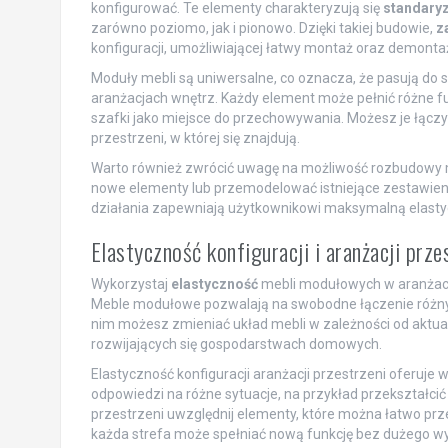
konfigurować. Te elementy charakteryzują się
standary
zarówno poziomo, jak i pionowo. Dzięki takiej budowie,
z
konfiguracji, umożliwiającej łatwy montaż oraz demon
Moduły mebli są uniwersalne, co oznacza, że pasują d
aranżacjach wnętrz. Każdy element może pełnić różne fun
szafki jako miejsce do przechowywania. Możesz je łącz
przestrzeni, w której się znajdują.
Warto również zwrócić uwagę na możliwość rozbudowy 
nowe elementy lub przemodelować istniejące zestawienia
działania zapewniają użytkownikowi maksymalną elastyc
Elastyczność konfiguracji i aranżacji prze
Wykorzystaj
elastyczność
mebli modułowych w aranżacji
Meble modułowe pozwalają na swobodne łączenie różnych
nim możesz zmieniać układ mebli w zależności od aktu
rozwijających się gospodarstwach domowych.
Elastyczność konfiguracji aranżacji przestrzeni oferuje 
odpowiedzi na różne sytuacje, na przykład przekształcić 
przestrzeni uwzględnij elementy, które można łatwo przes
każda strefa może spełniać nową funkcję bez dużego wy