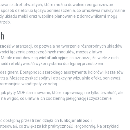
towanie stref otwartych, które można dowolnie reorganizować.
y sposób dzielić lub łączyć pomieszczenia, co umożliwia maksymalne
lądy układu mebli oraz wspólne planowanie z domownikami mogą
trzeb.
ch
czność
w aranżacji, co pozwala na tworzenie różnorodnych układów
iwości łączenia poszczególnych modułów, możesz łatwo
w. Meble modułowe są
wielofunkcyjne
, co oznacza, że wiele z nich
ność i efektywność wykorzystania dostępnej przestrzeni.
esignem. Dostępność szerokiego asortymentu kolorów i kształtów
za. Możesz zyskać spójny i atrakcyjny wizualnie efekt, ponieważ
harmonijnie współgrały ze sobą.
 jak płyty MDF i laminowane, które zapewniają nie tylko trwałość, ale
a wilgoć, co ułatwia ich codzienną pielęgnację i czyszczenie.
dostępną przestrzeń dzięki ich
funkcjonalności
i
astosowań, co zwiększa ich praktyczność i ergonomię. Na przykład,