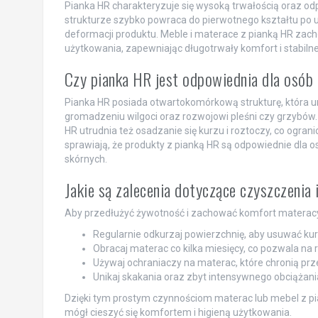
Pianka HR charakteryzuje się wysoką trwałością oraz odpo
strukturze szybko powraca do pierwotnego kształtu po 
deformacji produktu. Meble i materace z pianką HR zac
użytkowania, zapewniając długotrwały komfort i stabilne
Czy pianka HR jest odpowiednia dla osób 
Pianka HR posiada otwartokomórkową strukturę, która um
gromadzeniu wilgoci oraz rozwojowi pleśni czy grzybów. 
HR utrudnia też osadzanie się kurzu i roztoczy, co ogr
sprawiają, że produkty z pianką HR są odpowiednie dla o
skórnych.
Jakie są zalecenia dotyczące czyszczenia 
Aby przedłużyć żywotność i zachować komfort materacy 
Regularnie odkurzaj powierzchnię, aby usuwać kurz
Obracaj materac co kilka miesięcy, co pozwala na
Używaj ochraniaczy na materac, które chronią prze
Unikaj skakania oraz zbyt intensywnego obciążania
Dzięki tym prostym czynnościom materac lub mebel z pi
mógł cieszyć się komfortem i higieną użytkowania.