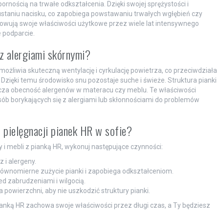
rnością na trwałe odkształcenia. Dzięki swojej sprężystości i
ustaniu nacisku, co zapobiega powstawaniu trwałych wgłębień czy
howują swoje właściwości użytkowe przez wiele lat intensywnego
 podparcie.
z alergiami skórnymi?
ożliwia skuteczną wentylację i cyrkulację powietrza, co przeciwdziała
Dzięki temu środowisko snu pozostaje suche i świeże. Struktura pianki
anicza obecność alergenów w materacu czy meblu. Te właściwości
sób borykających się z alergiami lub skłonnościami do problemów
i pielęgnacji pianek HR w sofie?
i mebli z pianką HR, wykonuj następujące czynności:
 i alergeny.
 równomierne zużycie pianki i zapobiega odkształceniom.
d zabrudzeniami i wilgocią.
 powierzchni, aby nie uszkodzić struktury pianki.
anką HR zachowa swoje właściwości przez długi czas, a Ty będziesz