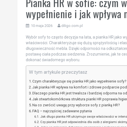
Pianka HR w sofie: czym w
wypełnienie i jak wpływa 
10 maja 2026
diligo.com.pl
Wybór sofy to często decyzja na lata, a pianka HR jako
właściwości. Charakteryzuje się dużą sprężystością i el
długowieczność mebla. Dzięki odporności na odkształcen
postawę ciała podczas siedzenia. Zrozumienie, jak te ce
dokonać świadomego wyboru.
W tym artykule przeczytasz
Czym charakteryzuje się pianka HR jako wypełnienie sofy?
Jak pianka HR wpływa na komfort i zdrowe podparcie po
Dlaczego pianka HR jest trwalsza i bardziej odporna na o
Jak otwartokomórkowa struktura pianki HR poprawia higien
Na co zwrócić uwagę przy wyborze sofy z pianką HR?
FAQ – najczęściej zadawane pytania
Jak długo pianka HR utrzymuje swoje właściwości w inte
Czy pianka HR jest odpowiednia dla osób z alergiami skórn