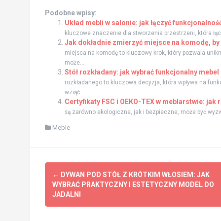
Podobne wpisy:
Układ mebli w salonie: jak łączyć funkcjonalność
kluczowe znaczenie dla stworzenia przestrzeni, która łącz
Jak dokładnie zmierzyć miejsce na komodę, by 
miejsca na komodę to kluczowy krok, który pozwala unikn
może...
Stół rozkładany: jak wybrać funkcjonalny mebel
rozkładanego to kluczowa decyzja, która wpływa na funkcj
wziąć...
Certyfikaty FSC i OEKO-TEX w meblarstwie: jak
są zarówno ekologiczne, jak i bezpieczne, może być wyzw
Meble
Zobacz
←
DYWAN POD STÓŁ Z KRÓTKIM WŁOSIEM: JAK
wpisy
WYBRAĆ PRAKTYCZNY I ESTETYCZNY MODEL DO
JADALNI