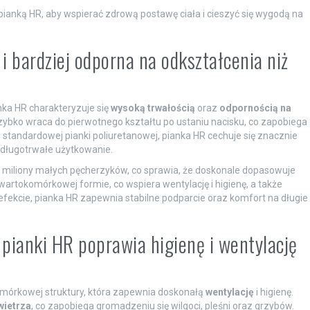
pianką HR, aby wspierać zdrową postawę ciała i cieszyć się wygodą na
i bardziej odporna na odkształcenia niż
nka HR charakteryzuje się
wysoką trwałością
oraz
odpornością na
 szybko wraca do pierwotnego kształtu po ustaniu nacisku, co zapobiega
standardowej pianki poliuretanowej, pianka HR cechuje się znacznie
a długotrwałe użytkowanie.
ra miliony małych pęcherzyków, co sprawia, że doskonale dopasowuje
twartokomórkowej formie, co wspiera wentylację i higienę, a także
 efekcie, pianka HR zapewnia stabilne podparcie oraz komfort na długie
pianki HR poprawia higienę i wentylację
komórkowej struktury, która zapewnia doskonałą
wentylację
i higienę.
wietrza
, co zapobiega gromadzeniu się wilgoci, pleśni oraz grzybów.