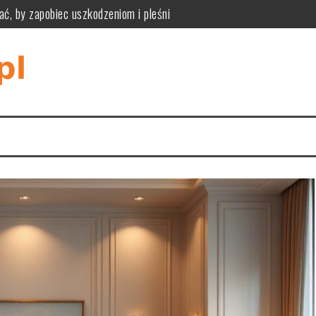
ać, by zapobiec uszkodzeniom i pleśni
ne zalety, wady i kryteria wyboru podłogi modułowej
zpoznać przyczyny i bezpiecznie je usunąć
iknąć pułapek rozmiaru, materiału i stylu wnętrza
tyczność, funkcjonalność i praktyczne zastosowania w różnych wnę
tyczne wymiary, styl i ukrywanie kabli dla komfortu i estetyki