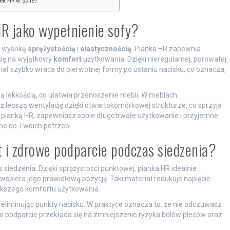
ek HR w sofie?
HR jako wypełnienie sofy?
ię wysoką
sprężystością
i
elastycznością
. Pianka HR zapewnia
się na wyjątkowy
komfort
użytkowania. Dzięki nieregularnej, porowatej
iał szybko wraca do pierwotnej formy po ustaniu nacisku, co oznacza,
żą lekkością, co ułatwia przenoszenie mebli. W meblach
 lepszą wentylację dzięki otwartokomórkowej strukturze, co sprzyja
z pianką HR, zapewniasz sobie długotrwałe użytkowanie i przyjemne
ne do Twoich potrzeb.
 i zdrowe podparcie podczas siedzenia?
siedzenia. Dzięki sprężystości punktowej, pianka HR idealnie
o wspiera jego prawidłową pozycję. Taki materiał redukuje napięcie
ększego komfortu użytkowania.
 eliminując punkty nacisku. W praktyce oznacza to, że nie odczuwasz
 podparcie przekłada się na zmniejszenie ryzyka bólów pleców oraz