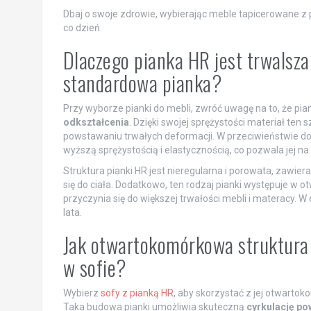
Dbaj o swoje zdrowie, wybierając meble tapicerowane z 
co dzień.
Dlaczego pianka HR jest trwalsza 
standardowa pianka?
Przy wyborze pianki do mebli, zwróć uwagę na to, że pia
odkształcenia
. Dzięki swojej sprężystości materiał ten
powstawaniu trwałych deformacji. W przeciwieństwie do 
wyższą sprężystością i elastycznością, co pozwala jej n
Struktura pianki HR jest nieregularna i porowata, zawie
się do ciała. Dodatkowo, ten rodzaj pianki występuje w o
przyczynia się do większej trwałości mebli i materacy. W
lata.
Jak otwartokomórkowa struktura 
w sofie?
Wybierz
sofy z pianką HR
, aby skorzystać z jej otwarto
Taka budowa pianki umożliwia skuteczną
cyrkulację po