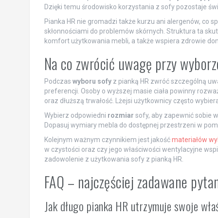
Dzięki temu środowisko korzystania z sofy pozostaje świ
Pianka HR nie gromadzi także kurzu ani alergenów, co sp
skłonnościami do problemów skórnych. Struktura ta sku
komfort użytkowania mebli, a także wspiera zdrowie d
Na co zwrócić uwagę przy wyborz
Podczas
wyboru sofy
z pianką HR zwróć szczególną u
preferencji. Osoby o wyższej masie ciała powinny rozwa
oraz dłuższą trwałość. Lżejsi użytkownicy często wybiera
Wybierz odpowiedni
rozmiar
sofy, aby zapewnić sobie w
Dopasuj wymiary mebla do dostępnej przestrzeni w pomi
Kolejnym ważnym czynnikiem jest jakość
materiałów wy
w czystości oraz czy jego właściwości wentylacyjne wsp
zadowolenie z użytkowania sofy z pianką HR.
FAQ – najczęściej zadawane pyta
Jak długo pianka HR utrzymuje swoje wł