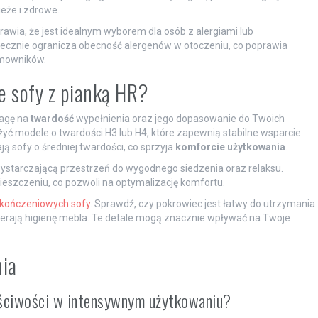
eże i zdrowe.
rawia, że jest idealnym wyborem dla osób z alergiami lub
tecznie ogranicza obecność alergenów w otoczeniu, co poprawia
omowników.
e sofy z pianką HR?
wagę na
twardość
wypełnienia oraz jego dopasowanie do Twoich
żyć modele o twardości H3 lub H4, które zapewnią stabilne wsparcie
ją sofy o średniej twardości, co sprzyja
komforcie użytkowania
.
ystarczającą przestrzeń do wygodnego siedzenia oraz relaksu.
eszczeniu, co pozwoli na optymalizację komfortu.
kończeniowych sofy
. Sprawdź, czy pokrowiec jest łatwy do utrzymania
ierają higienę mebla. Te detale mogą znacznie wpływać na Twoje
nia
aściwości w intensywnym użytkowaniu?