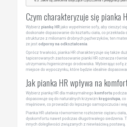
Jakie są zalecenia dotyczące czyszczenia i pielęgnacji pian
Czym charakteryzuje się pianka 
Wybierz
piankę HR
jako wypełnienie sofy, aby cieszyć s
doskonałe dopasowanie do kształtu ciała, co przekłada 
strukturze z milionami drobnych pęcherzyków, ten mater
że jest
odporny na odkształcenia
.
Oprócz trwałości, pianka HR charakteryzuje się także du
tapicerowanych zastosowanie pianki HR oznacza również
utrzymaniu higienicznego środowiska. Wybierając sofę 
miejsce do wypoczynku, które będzie idealnie dopasowa
Jak pianka HR wpływa na komfort
Wybierz piankę HR dla maksymalnego
komfortu
podczas 
dopasowuje się do naturalnych krzywizn
kręgosłupa
, c
mięśniowe, co prowadzi do lepszego samopoczucia i wi
Pianka HR ułatwia równomierne rozłożenie ciężaru ciała,
dyskomfortu nawet podczas długotrwałego siedzenia. To
innych dolegliwości związanych z niewłaściwą postawą.