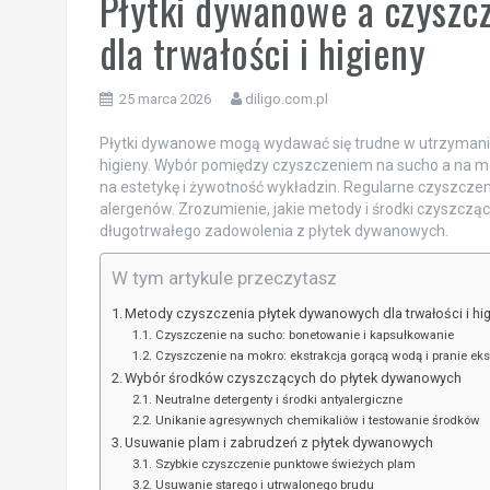
Płytki dywanowe a czyszcz
dla trwałości i higieny
25 marca 2026
diligo.com.pl
Płytki dywanowe mogą wydawać się trudne w utrzymaniu,
higieny. Wybór pomiędzy czyszczeniem na sucho a na m
na estetykę i żywotność wykładzin. Regularne czyszczen
alergenów. Zrozumienie, jakie metody i środki czyszczą
długotrwałego zadowolenia z płytek dywanowych.
W tym artykule przeczytasz
Metody czyszczenia płytek dywanowych dla trwałości i hi
Czyszczenie na sucho: bonetowanie i kapsułkowanie
Czyszczenie na mokro: ekstrakcja gorącą wodą i pranie eks
Wybór środków czyszczących do płytek dywanowych
Neutralne detergenty i środki antyalergiczne
Unikanie agresywnych chemikaliów i testowanie środków
Usuwanie plam i zabrudzeń z płytek dywanowych
Szybkie czyszczenie punktowe świeżych plam
Usuwanie starego i utrwalonego brudu