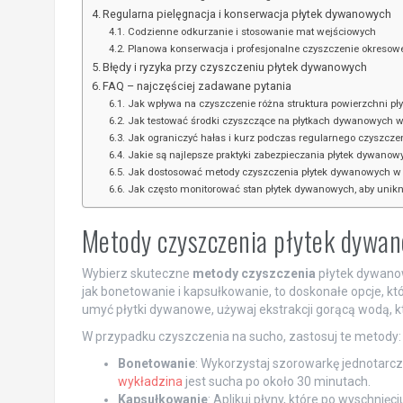
Regularna pielęgnacja i konserwacja płytek dywanowych
Codzienne odkurzanie i stosowanie mat wejściowych
Planowa konserwacja i profesjonalne czyszczenie okresow
Błędy i ryzyka przy czyszczeniu płytek dywanowych
FAQ – najczęściej zadawane pytania
Jak wpływa na czyszczenie różna struktura powierzchni p
Jak testować środki czyszczące na płytkach dywanowych
Jak ograniczyć hałas i kurz podczas regularnego czyszcze
Jakie są najlepsze praktyki zabezpieczania płytek dywanow
Jak dostosować metody czyszczenia płytek dywanowych w 
Jak często monitorować stan płytek dywanowych, aby unik
Metody czyszczenia płytek dywano
Wybierz skuteczne
metody czyszczenia
płytek dywanowy
jak bonetowanie i kapsułkowanie, to doskonałe opcje, kt
umyć płytki dywanowe, używaj ekstrakcji gorącą wodą, k
W przypadku czyszczenia na sucho, zastosuj te metody:
Bonetowanie
: Wykorzystaj szorowarkę jednotarc
wykładzina
jest sucha po około 30 minutach.
Kapsułkowanie
: Aplikuj płyny, które po wyschnię