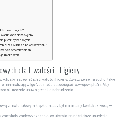
e
łytek dywanowych?
 w warunkach domowych?
nia płytek dywanowych?
ych przed wilgocią po czyszczeniu?
małych przestrzeniach?
nąć uszkodzeń?
wych dla trwałości i higieny
ch, aby zapewnić ich trwałość i higienę. Czyszczenie na sucho, takie
óre minimalizują wilgoć, co może zapobiegać rozwojowi pleśni. Aby
tóra skutecznie usuwa głębokie zabrudzenia.
zową z materiałowym krążkiem, aby był minimalny kontakt z wodą —
ciu zamykają zanieczyszczenia, co ułatwia ich późniejsze usunięcie