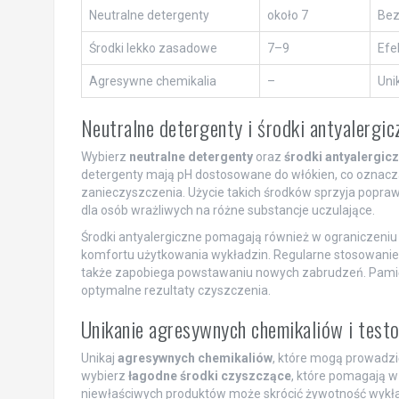
Neutralne detergenty
około 7
Bez
Środki lekko zasadowe
7–9
Efe
Agresywne chemikalia
–
Uni
Neutralne detergenty i środki antyalergic
Wybierz
neutralne detergenty
oraz
środki antyalergic
detergenty mają pH dostosowane do włókien, co oznacza,
zanieczyszczenia. Użycie takich środków sprzyja poprawi
dla osób wrażliwych na różne substancje uczulające.
Środki antyalergiczne pomagają również w ograniczeniu 
komfortu użytkowania wykładzin. Regularne stosowanie 
także zapobiega powstawaniu nowych zabrudzeń. Pamięta
optymalne rezultaty czyszczenia.
Unikanie agresywnych chemikaliów i test
Unikaj
agresywnych chemikaliów
, które mogą prowadzi
wybierz
łagodne środki czyszczące
, które pomagają w
niewłaściwych produktów może skrócić żywotność wykł