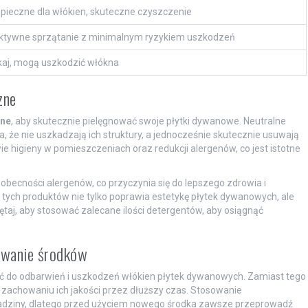
pieczne dla włókien, skuteczne czyszczenie
ktywne sprzątanie z minimalnym ryzykiem uszkodzeń
kaj, mogą uszkodzić włókna
zne
zne
, aby skutecznie pielęgnować swoje płytki dywanowe. Neutralne
 że nie uszkadzają ich struktury, a jednocześnie skutecznie usuwają
e higieny w pomieszczeniach oraz redukcji alergenów, co jest istotne
obecności alergenów, co przyczynia się do lepszego zdrowia i
tych produktów nie tylko poprawia estetykę płytek dywanowych, ale
j, aby stosować zalecane ilości detergentów, aby osiągnąć
owanie środków
ć do odbarwień i uszkodzeń włókien płytek dywanowych. Zamiast tego
 zachowaniu ich jakości przez dłuższy czas. Stosowanie
adziny, dlatego przed użyciem nowego środka zawsze przeprowadź