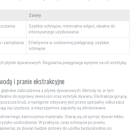
Zalety
szczenia
Szybkie schnięcie, minimalna wilgoć, idealne do
intensywnego użytkowania.
 i zamykania
Efektywne w codziennej pielęgnacji, szybkie
schnięcie.
h płytek dywanowych. Regularna pielęgnacja wpłynie na ich estetykę
wodą i pranie ekstrakcyjne
 głębokie zabrudzenia z płytek dywanowych. Metody te, w tym
 idealne do poprawy świeżości oraz estetyki dywanu. Ekstrakcja gorącą
puszcza brud, a następnie odsysany jest przez specjalny odkurzacz
tają się czystsze, a nieprzyjemne zapachy są eliminowane.
admiernego zamoczenia materiału. Staraj się utrzymać dywan lekko
 ryzyko uszkodzenia. W praktyce, czas schnięcia po praniu
zapewnia, że dywan będzie gotowy do użytku bezpośrednio po