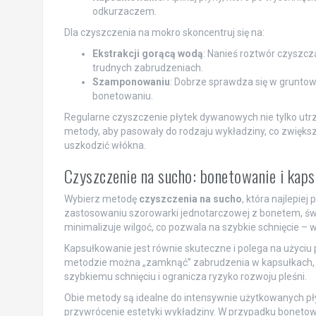
odkurzaczem.
Dla czyszczenia na mokro skoncentruj się na:
Ekstrakcji gorącą wodą
: Nanieś roztwór czyszcz
trudnych zabrudzeniach.
Szamponowaniu
: Dobrze sprawdza się w gruntown
bonetowaniu.
Regularne czyszczenie płytek dywanowych nie tylko ut
metody, aby pasowały do rodzaju wykładziny, co zwiększ
uszkodzić włókna.
Czyszczenie na sucho: bonetowanie i kap
Wybierz metodę
czyszczenia na sucho
, która najlepie
zastosowaniu szorowarki jednotarczowej z bonetem, świ
minimalizuje wilgoć, co pozwala na szybkie schnięcie – 
Kapsułkowanie jest równie skuteczne i polega na użyciu p
metodzie można „zamknąć” zabrudzenia w kapsułkach, k
szybkiemu schnięciu i ogranicza ryzyko rozwoju pleśni.
Obie metody są idealne do intensywnie użytkowanych pł
przywrócenie estetyki wykładziny. W przypadku bonetow