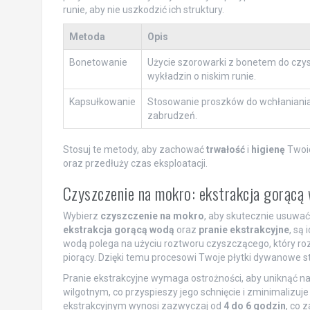
runie, aby nie uszkodzić ich struktury.
Metoda
Opis
Bonetowanie
Użycie szorowarki z bonetem do czy
wykładzin o niskim runie.
Kapsułkowanie
Stosowanie proszków do wchłaniania
zabrudzeń.
Stosuj te metody, aby zachować
trwałość
i
higienę
Twoic
oraz przedłuży czas eksploatacji.
Czyszczenie na mokro: ekstrakcja gorącą 
Wybierz
czyszczenie na mokro
, aby skutecznie usuwać
ekstrakcja gorącą wodą
oraz
pranie ekstrakcyjne
, są
wodą polega na użyciu roztworu czyszczącego, który roz
piorący. Dzięki temu procesowi Twoje płytki dywanowe s
Pranie ekstrakcyjne wymaga ostrożności, aby uniknąć n
wilgotnym, co przyspieszy jego schnięcie i zminimalizuje
ekstrakcyjnym wynosi zazwyczaj od
4 do 6 godzin
, co 