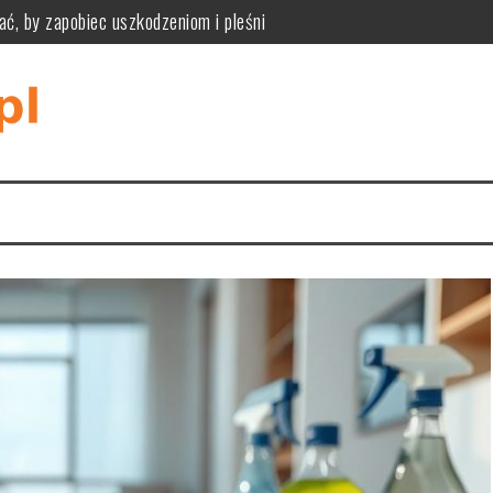
ać, by zapobiec uszkodzeniom i pleśni
ne zalety, wady i kryteria wyboru podłogi modułowej
zpoznać przyczyny i bezpiecznie je usunąć
iknąć pułapek rozmiaru, materiału i stylu wnętrza
tyczność, funkcjonalność i praktyczne zastosowania w różnych wnę
tyczne wymiary, styl i ukrywanie kabli dla komfortu i estetyki