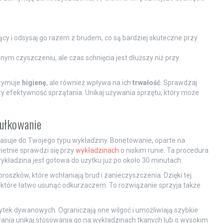
ący i odsysaj go razem z brudem, co są bardziej skuteczne przy
ym czyszczeniu, ale czas schnięcia jest dłuższy niż przy
rzymuje
higienę
, ale również wpływa na ich
trwałość
. Sprawdzaj
y efektywność sprzątania. Unikaj używania sprzętu, który może
sułkowanie
j pasuje do Twojego typu wykładziny. Bonetowanie, oparte na
etnie sprawdzi się przy
wykładzinach
o niskim runie. Ta procedura
wykładzina jest gotowa do użytku już po około 30 minutach.
roszków, które wchłaniają brud i zanieczyszczenia. Dzięki tej
tóre łatwo usunąć odkurzaczem. To rozwiązanie sprzyja także
ytek dywanowych. Ograniczają one wilgoć i umożliwiają szybkie
ania unikaj stosowania go na wykładzinach tkanych lub o wysokim