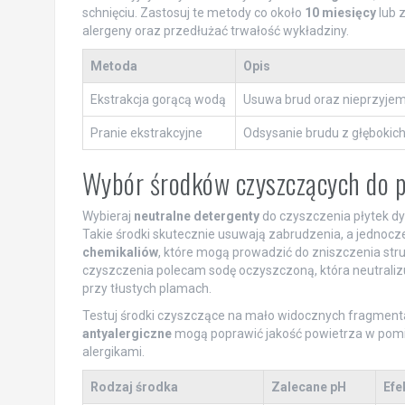
schnięciu. Zastosuj te metody co około
10 miesięcy
lub 
alergeny oraz przedłużać trwałość wykładziny.
Metoda
Opis
Ekstrakcja gorącą wodą
Usuwa brud oraz nieprzyje
Pranie ekstrakcyjne
Odsysanie brudu z głębokic
Wybór środków czyszczących do 
Wybieraj
neutralne detergenty
do czyszczenia płytek dy
Takie środki skutecznie usuwają zabrudzenia, a jednocz
chemikaliów
, które mogą prowadzić do zniszczenia str
czyszczenia polecam sodę oczyszczoną, która neutralizu
przy tłustych plamach.
Testuj środki czyszczące na mało widocznych fragmentac
antyalergiczne
mogą poprawić jakość powietrza w pomie
alergikami.
Rodzaj środka
Zalecane pH
Efe