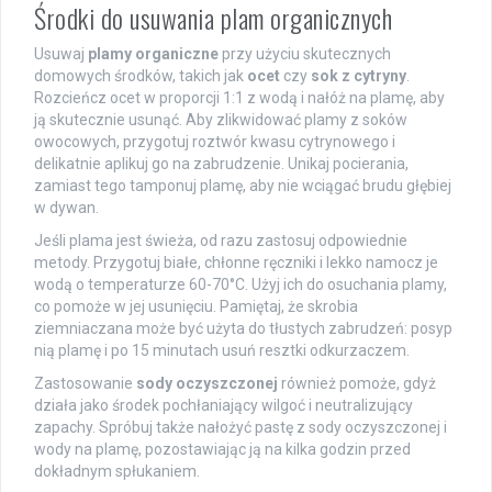
Środki do usuwania plam organicznych
Usuwaj
plamy organiczne
przy użyciu skutecznych
domowych środków, takich jak
ocet
czy
sok z cytryny
.
Rozcieńcz ocet w proporcji 1:1 z wodą i nałóż na plamę, aby
ją skutecznie usunąć. Aby zlikwidować plamy z soków
owocowych, przygotuj roztwór kwasu cytrynowego i
delikatnie aplikuj go na zabrudzenie. Unikaj pocierania,
zamiast tego tamponuj plamę, aby nie wciągać brudu głębiej
w dywan.
Jeśli plama jest świeża, od razu zastosuj odpowiednie
metody. Przygotuj białe, chłonne ręczniki i lekko namocz je
wodą o temperaturze 60-70°C. Użyj ich do osuchania plamy,
co pomoże w jej usunięciu. Pamiętaj, że skrobia
ziemniaczana może być użyta do tłustych zabrudzeń: posyp
nią plamę i po 15 minutach usuń resztki odkurzaczem.
Zastosowanie
sody oczyszczonej
również pomoże, gdyż
działa jako środek pochłaniający wilgoć i neutralizujący
zapachy. Spróbuj także nałożyć pastę z sody oczyszczonej i
wody na plamę, pozostawiając ją na kilka godzin przed
dokładnym spłukaniem.