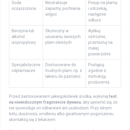
Soda
Neutralizuje
Posyp na plamę
oczyszczona
zapachy, pochłania
i odczekaj,
wilgoć
następnie
odkurz
Benzyna lub
Skuteczny w
Aplikuj
alkohol
usuwaniu świeżych
ostrożnie,
izopropylowy
plam oleistych
przetestuj na
małej
powierzchni
Specjalistyczne
Dostosowane do
Postępuj
odplamiacze
trudnych plam, np. z
zgodnie z
lakieru do paznokci
instrukcją
producenta
Przed zastosowaniem jakiegokolwiek środka, wykonaj
test
na niewidocznym fragmencie dywanu
, aby upewnić się, że
nie spowoduje on odbarwień ani uszkodzeń. Przy silnym
bólu, duszności, omdleniu albo gwałtownym pogorszeniu
skontaktuj się z lekarzem.