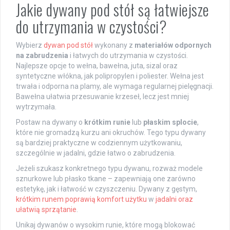
Jakie dywany pod stół są łatwiejsze
do utrzymania w czystości?
Wybierz
dywan pod stół
wykonany z
materiałów odpornych
na zabrudzenia
i łatwych do utrzymania w czystości.
Najlepsze opcje to wełna, bawełna, juta, sizal oraz
syntetyczne włókna, jak polipropylen i poliester. Wełna jest
trwała i odporna na plamy, ale wymaga regularnej pielęgnacji.
Bawełna ułatwia przesuwanie krzeseł, lecz jest mniej
wytrzymała.
Postaw na dywany o
krótkim runie
lub
płaskim splocie
,
które nie gromadzą kurzu ani okruchów. Tego typu dywany
są bardziej praktyczne w codziennym użytkowaniu,
szczególnie w jadalni, gdzie łatwo o zabrudzenia.
Jeżeli szukasz konkretnego typu dywanu, rozważ modele
sznurkowe lub płasko tkane – zapewniają one zarówno
estetykę, jak i łatwość w czyszczeniu. Dywany z gęstym,
krótkim runem poprawią komfort użytku
w
jadalni oraz
ułatwią sprzątanie
.
Unikaj dywanów o wysokim runie, które mogą blokować