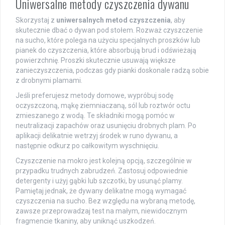
Uniwersalne metody czyszczenia dywanu
Skorzystaj z
uniwersalnych metod czyszczenia
, aby
skutecznie dbać o dywan pod stołem. Rozważ czyszczenie
na sucho, które polega na użyciu specjalnych proszków lub
pianek do czyszczenia, które absorbują brud i odświeżają
powierzchnię. Proszki skutecznie usuwają większe
zanieczyszczenia, podczas gdy pianki doskonale radzą sobie
z drobnymi plamami.
Jeśli preferujesz metody domowe, wypróbuj sodę
oczyszczoną, mąkę ziemniaczaną, sól lub roztwór octu
zmieszanego z wodą. Te składniki mogą pomóc w
neutralizacji zapachów oraz usunięciu drobnych plam. Po
aplikacji delikatnie wetrzyj środek w runo dywanu, a
następnie odkurz po całkowitym wyschnięciu.
Czyszczenie na mokro jest kolejną opcją, szczególnie w
przypadku trudnych zabrudzeń. Zastosuj odpowiednie
detergenty i użyj gąbki lub szczotki, by usunąć plamy.
Pamiętaj jednak, że dywany delikatne mogą wymagać
czyszczenia na sucho. Bez względu na wybraną metodę,
zawsze przeprowadzaj test na małym, niewidocznym
fragmencie tkaniny, aby uniknąć uszkodzeń.