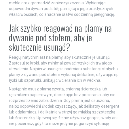
meble oraz gromadzić zanieczyszczenia. Wybierając
odpowiedni dywan pod stół, pamiętaj o jego praktycznych
właściwościach, co znacznie ułatwi codzienną pielęgnację.
Jak szybko reagować na plamy na
dywanie pod stołem, aby je
skutecznie usunąć?
Reaguj natychmiast na plamy, aby skutecznie je usunąć.
Zastosuj te kroki, aby minimalizować ryzyko ich trwałego
utrwalenia. Najpierw usunięcie nadmiaru substancji stałych z
plamy z dywanu pod stołem wykonaj delikatnie, używając np.
łyżki lub szpatułki, unikając wcierania ich w włókna.
Następnie osusz plamę czystą, chłonną ściereczką lub
ręcznikiem papierowym, dociskając bez pocierania, aby nie
rozprzestrzenić zabrudzenia. Gdy plama jest osuszona,
nałóż odpowiedni środek czyszczący, jak delikatny detergent
lub odplamiacz, i delikatnie wetrzyj go miękką szczoteczką
lub ściereczką. Upewnij się, że nie używasz gorącej wody ani
nie pocierasz, gdyż to może jedynie pogorszyć sytuację.