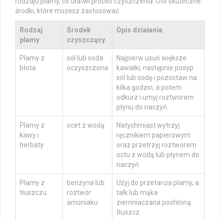
rodzaju plamy, co ułatwi proces czyszczenia. Oto skuteczne
środki, które możesz zastosować:
Rodzaj
Środek
Opis działania
plamy
czyszczący
Plamy z
sól lub soda
Najpierw usuń większe
błota
oczyszczona
kawałki, następnie posyp
sól lub sodę i pozostaw na
kilka godzin, a potem
odkurz i umyj roztworem
płynu do naczyń.
Plamy z
ocet z wodą
Natychmiast wytrzyj
kawy i
ręcznikiem papierowym
herbaty
oraz przetrzyj roztworem
octu z wodą lub płynem do
naczyń.
Plamy z
benzyna lub
Użyj do przetarcia plamy, a
tłuszczu
roztwór
talk lub mąka
amoniaku
ziemniaczana pochłoną
tłuszcz.