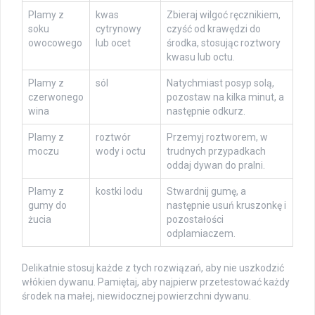
Plamy z
kwas
Zbieraj wilgoć ręcznikiem,
soku
cytrynowy
czyść od krawędzi do
owocowego
lub ocet
środka, stosując roztwory
kwasu lub octu.
Plamy z
sól
Natychmiast posyp solą,
czerwonego
pozostaw na kilka minut, a
wina
następnie odkurz.
Plamy z
roztwór
Przemyj roztworem, w
moczu
wody i octu
trudnych przypadkach
oddaj dywan do pralni.
Plamy z
kostki lodu
Stwardnij gumę, a
gumy do
następnie usuń kruszonkę i
żucia
pozostałości
odplamiaczem.
Delikatnie stosuj każde z tych rozwiązań, aby nie uszkodzić
włókien dywanu. Pamiętaj, aby najpierw przetestować każdy
środek na małej, niewidocznej powierzchni dywanu.