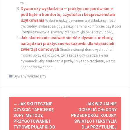
te...
Dywan czy wykładzina — praktyczne porównanie
pod kątem komfortu, czystości i bezpieczeństwa
użytkowania
Wybór między dywanem a wykładziną może
być trudny, zwłaszcza gdy zależy nam na komforcie, czystości
i bezpieczeństwie. Dywany oferują miękkość i przytulność,...
Jak skutecznie usuwać sierść z dywanu: metody,
narzędzia i praktyczne wskazówki dla właścicieli
zwierząt domowych
Sierść zwierząt domowych potrafi
mocno uprzykrzyć życie, zwłaszcza gdy osadza się na
dywanach. Aby skutecznie pozbyć się tego problemu, warto
poznać sprawdzone...
Dywany wykładziny
Zobacz
←
JAK SKUTECZNIE
JAK WIZUALNIE
wpisy
CZYŚCIĆ TAPICERKĘ
OCIEPLIĆ CHŁODNY
SOFY: METODY,
PRZEDPOKÓJ: KOLORY,
PRZYGOTOWANIE I
ŚWIATŁO I TEKSTYLIA
TYPOWE PUŁAPKI DO
DLA PRZYTULNEJ