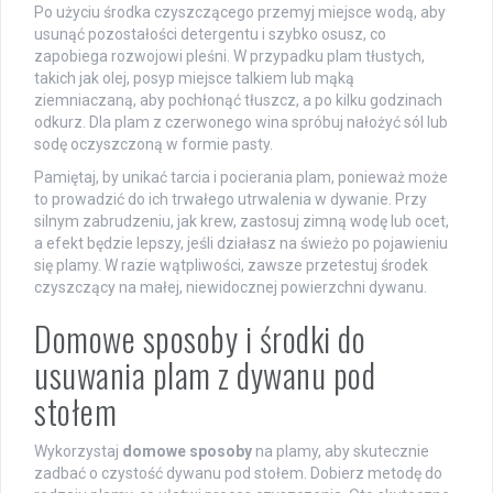
Po użyciu środka czyszczącego przemyj miejsce wodą, aby
usunąć pozostałości detergentu i szybko osusz, co
zapobiega rozwojowi pleśni. W przypadku plam tłustych,
takich jak olej, posyp miejsce talkiem lub mąką
ziemniaczaną, aby pochłonąć tłuszcz, a po kilku godzinach
odkurz. Dla plam z czerwonego wina spróbuj nałożyć sól lub
sodę oczyszczoną w formie pasty.
Pamiętaj, by unikać tarcia i pocierania plam, ponieważ może
to prowadzić do ich trwałego utrwalenia w dywanie. Przy
silnym zabrudzeniu, jak krew, zastosuj zimną wodę lub ocet,
a efekt będzie lepszy, jeśli działasz na świeżo po pojawieniu
się plamy. W razie wątpliwości, zawsze przetestuj środek
czyszczący na małej, niewidocznej powierzchni dywanu.
Domowe sposoby i środki do
usuwania plam z dywanu pod
stołem
Wykorzystaj
domowe sposoby
na plamy, aby skutecznie
zadbać o czystość dywanu pod stołem. Dobierz metodę do