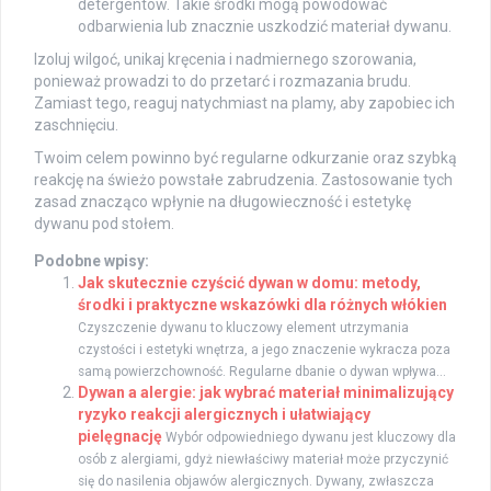
detergentów. Takie środki mogą powodować
odbarwienia lub znacznie uszkodzić materiał dywanu.
Izoluj wilgoć, unikaj kręcenia i nadmiernego szorowania,
ponieważ prowadzi to do przetarć i rozmazania brudu.
Zamiast tego, reaguj natychmiast na plamy, aby zapobiec ich
zaschnięciu.
Twoim celem powinno być regularne odkurzanie oraz szybką
reakcję na świeżo powstałe zabrudzenia. Zastosowanie tych
zasad znacząco wpłynie na długowieczność i estetykę
dywanu pod stołem.
Podobne wpisy:
Jak skutecznie czyścić dywan w domu: metody,
środki i praktyczne wskazówki dla różnych włókien
Czyszczenie dywanu to kluczowy element utrzymania
czystości i estetyki wnętrza, a jego znaczenie wykracza poza
samą powierzchowność. Regularne dbanie o dywan wpływa...
Dywan a alergie: jak wybrać materiał minimalizujący
ryzyko reakcji alergicznych i ułatwiający
pielęgnację
Wybór odpowiedniego dywanu jest kluczowy dla
osób z alergiami, gdyż niewłaściwy materiał może przyczynić
się do nasilenia objawów alergicznych. Dywany, zwłaszcza