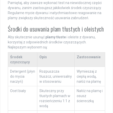
Pamiętaj, aby zawsze wykonać test na niewidocznej części
dywanu, zanim zastosujesz jakikolwiek środek czyszczący.
Regularne mycie dywanu i natychmiastowe reagowanie na
plamy zwiększy skuteczność usuwania zabrudzeń.
Środki do usuwania plam tłustych i oleistych
Aby skutecznie usunąć
plamy tłuste
i oleiste z dywanu,
korzystaj z odpowiednich środków czyszczących.
Najlepszym wyborem są:
Środek
Opis
Zastosowanie
czyszczący
Detergent (płyn
Rozpuszcza
Wymieszaj z
do mycia
tłuszcz, uniwersalny
ciepłą wodą,
naczyń)
w stosowaniu
nałóż na plamę
Ocet biały
Skuteczny przy
Nałóż na plamę i
tłustych plamach w
osusz
rozcieńczeniu 1:1 z
ściereczką
wodą