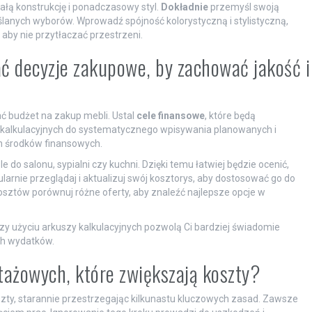
łą konstrukcję i ponadczasowy styl.
Dokładnie
przemyśl swoją
lanych wyborów. Wprowadź spójność kolorystyczną i stylistyczną,
aby nie przytłaczać przestrzeni.
ć decyzje zakupowe, by zachować jakość i
ć budżet na zakup mebli. Ustal
cele finansowe
, które będą
 kalkulacyjnych do systematycznego wpisywania planowanych i
n środków finansowych.
 do salonu, sypialni czy kuchni. Dzięki temu łatwiej będzie ocenić,
larnie przeglądaj i aktualizuj swój kosztorys, aby dostosować go do
osztów porównuj różne oferty, aby znaleźć najlepsze opcje w
rzy użyciu arkuszy kalkulacyjnych pozwolą Ci bardziej świadomie
h wydatków.
tażowych, które zwiększają koszty?
ty, starannie przestrzegając kilkunastu kluczowych zasad. Zawsze