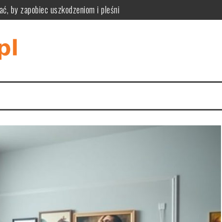
ać, by zapobiec uszkodzeniom i pleśni
ne zalety, wady i kryteria wyboru podłogi modułowej
zpoznać przyczyny i bezpiecznie je usunąć
iknąć pułapek rozmiaru, materiału i stylu wnętrza
tyczność, funkcjonalność i praktyczne zastosowania w różnych wnę
tyczne wymiary, styl i ukrywanie kabli dla komfortu i estetyki