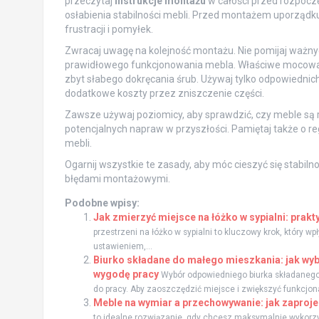
przeczytaj
instrukcje montażu
w całości przed rozpocz
osłabienia stabilności mebli. Przed montażem uporządkuj
frustracji i pomyłek.
Zwracaj uwagę na kolejność montażu. Nie pomijaj ważny
prawidłowego funkcjonowania mebla. Właściwe mocowanie
zbyt słabego dokręcania śrub. Używaj tylko odpowiednich 
dodatkowe koszty przez zniszczenie części.
Zawsze używaj poziomicy, aby sprawdzić, czy meble są
potencjalnych napraw w przyszłości. Pamiętaj także o r
mebli.
Ogarnij wszystkie te zasady, aby móc cieszyć się stabiln
błędami montażowymi.
Podobne wpisy:
Jak zmierzyć miejsce na łóżko w sypialni: prak
przestrzeni na łóżko w sypialni to kluczowy krok, który 
ustawieniem,...
Biurko składane do małego mieszkania: jak wyb
wygodę pracy
Wybór odpowiedniego biurka składanego
do pracy. Aby zaoszczędzić miejsce i zwiększyć funkcjona
Meble na wymiar a przechowywanie: jak zaproj
to idealne rozwiązanie, gdy chcesz maksymalnie wykorz