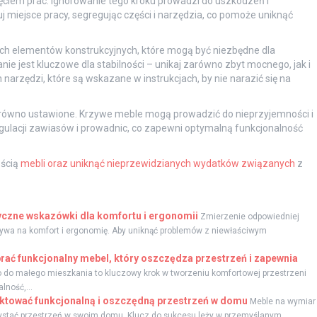
ęciem prac. Ignorowanie tego kroku prowadzi do uszkodzeń i
 miejsce pracy, segregując części i narzędzia, co pomoże uniknąć
ch elementów konstrukcyjnych, które mogą być niezbędne dla
 jest kluczowe dla stabilności – unikaj zarówno zbyt mocnego, jak i
narzędzi, które są wskazane w instrukcjach, by nie narazić się na
 równo ustawione. Krzywe meble mogą prowadzić do nieprzyjemności i
egulacji zawiasów i prowadnic, co zapewni optymalną funkcjonalność
ością
mebli oraz uniknąć nieprzewidzianych wydatków związanych
z
tyczne wskazówki dla komfortu i ergonomii
Zmierzenie odpowiedniej
wpływa na komfort i ergonomię. Aby uniknąć problemów z niewłaściwym
rać funkcjonalny mebel, który oszczędza przestrzeń i zapewnia
 do małego mieszkania to kluczowy krok w tworzeniu komfortowej przestrzeni
lność,...
ektować funkcjonalną i oszczędną przestrzeń w domu
Meble na wymiar
ystać przestrzeń w swoim domu. Klucz do sukcesu leży w przemyślanym