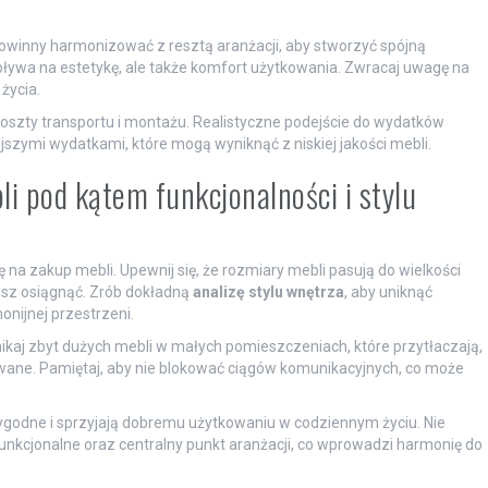
powinny harmonizować z resztą aranżacji, aby stworzyć spójną
pływa na estetykę, ale także komfort użytkowania. Zwracaj uwagę na
życia.
koszty transportu i montażu. Realistyczne podejście do wydatków
szymi wydatkami, które mogą wyniknąć z niskiej jakości mebli.
i pod kątem funkcjonalności i stylu
na zakup mebli. Upewnij się, że rozmiary mebli pasują do wielkości
cesz osiągnąć. Zrób dokładną
analizę stylu wnętrza
, aby uniknąć
nijnej przestrzeni.
ikaj zbyt dużych mebli w małych pomieszczeniach, które przytłaczają,
owane. Pamiętaj, aby nie blokować ciągów komunikacyjnych, co może
ygodne i sprzyjają dobremu użytkowaniu w codziennym życiu. Nie
unkcjonalne oraz centralny punkt aranżacji, co wprowadzi harmonię do