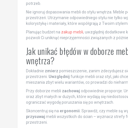
potrzeb.
Nie ignoruj dopasowania mebli do stylu wnętrza. Meble 
przestrzeń. Utrzymanie odpowiedniego stylu nie tylko w
kolorystykę i materiały, które współgrają z Twoim stylem 
Planując budżet na
zakup mebli
, uwzględnij dodatkowe 
pozwoli Ci uniknąć nieprzyjemności związanych z później
Jak unikać błędów w doborze mebl
wnętrza?
Dokładnie
zmierz
pomieszczenie, zanim zdecydujesz się 
przestrzeni.
Uwzględnij
funkcje mebli oraz styl, jaki ch
mieszania zbyt wielu wariantów, co prowadzi do nieharmo
Przy doborze mebli
zachowaj
odpowiednie proporcje. Un
oraz zbyt małych w dużych, które wydają się niedostos
ograniczać wygodę poruszania się po wnętrzach.
Skoncentruj się na
ergonomii
. Sprawdź, czy meble są w
przysuwaj
mebli wszystkich do ścian – wyznacz strefy f
przestrzeni.