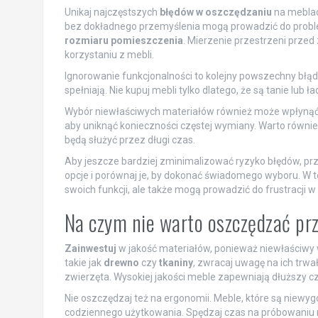
Unikaj najczęstszych
błędów w oszczędzaniu
na meblach
bez dokładnego przemyślenia mogą prowadzić do prob
rozmiaru pomieszczenia
. Mierzenie przestrzeni przed
korzystaniu z mebli.
Ignorowanie funkcjonalności to kolejny powszechny błąd. 
spełniają. Nie kupuj mebli tylko dlatego, że są tanie lub 
Wybór niewłaściwych materiałów również może wpłynąć na
aby uniknąć konieczności częstej wymiany. Warto równi
będą służyć przez długi czas.
Aby jeszcze bardziej zminimalizować ryzyko błędów, pr
opcje i porównaj je, by dokonać świadomego wyboru. W te
swoich funkcji, ale także mogą prowadzić do frustracji
Na czym nie warto oszczędzać prz
Zainwestuj
w jakość materiałów, ponieważ niewłaściwy w
takie jak
drewno
czy
tkaniny
, zwracaj uwagę na ich trwa
zwierzęta. Wysokiej jakości meble zapewniają dłuższy c
Nie oszczędzaj też na ergonomii. Meble, które są niew
codziennego użytkowania. Spędzaj czas na próbowaniu m