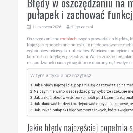
Błędy w oszczędzaniu na m
pułapek i zachować funkc
11 czerwca 2026
diligo.com.pl
Oszczędzanie na
meblach
często prowadzi do błędów, k
Najczęściej popełniane pomyłki to niedopasowanie mebli
wybór niewłaściwych materiałów. Właściwe podejście do 
komfort i estetykę w przestrzeni. Warto zrozumieć, jaki
niespodzianek i cieszyć się dobrze dobranymi, trwałymi
W tym artykule przeczytasz
Jakie błędy najczęściej popełnia się oszczędzając na me
Na czym nie warto oszczędzać przy wyborze i zakupie me
Jak unikać błędów w doborze mebli pod kątem funkcjonaln
Jak planować budżet i podejmować decyzje zakupowe, b
Jak unikać pułapek i błędów montażowych, które zwiększa
Jakie błędy najczęściej popełnia