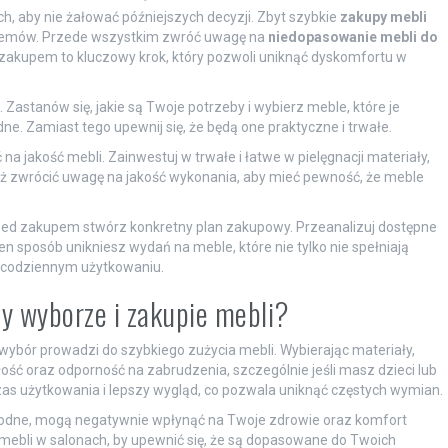
, aby nie żałować późniejszych decyzji. Zbyt szybkie
zakupy mebli
lemów. Przede wszystkim zwróć uwagę na
niedopasowanie mebli do
 zakupem to kluczowy krok, który pozwoli uniknąć dyskomfortu w
Zastanów się, jakie są Twoje potrzeby i wybierz meble, które je
ładne. Zamiast tego upewnij się, że będą one praktyczne i trwałe.
 jakość mebli. Zainwestuj w trwałe i łatwe w pielęgnacji materiały,
eż zwrócić uwagę na jakość wykonania, aby mieć pewność, że meble
zed zakupem stwórz konkretny plan zakupowy. Przeanalizuj dostępne
n sposób unikniesz wydań na meble, które nie tylko nie spełniają
 w codziennym użytkowaniu.
y wyborze i zakupie mebli?
ybór prowadzi do szybkiego zużycia mebli. Wybierając materiały,
łość oraz odporność na zabrudzenia, szczególnie jeśli masz dzieci lub
zas użytkowania i lepszy wygląd, co pozwala uniknąć częstych wymian.
ygodne, mogą negatywnie wpłynąć na Twoje zdrowie oraz komfort
ebli w salonach, by upewnić się, że są dopasowane do Twoich