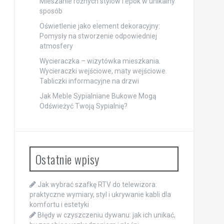
Mieszanie różnych stylów i epok w unikalny
sposób
Oświetlenie jako element dekoracyjny:
Pomysły na stworzenie odpowiedniej
atmosfery
Wycieraczka – wizytówka mieszkania.
Wycieraczki wejściowe, maty wejściowe.
Tabliczki informacyjne na drzwi
Jak Meble Sypialniane Bukowe Mogą
Odświeżyć Twoją Sypialnię?
Ostatnie wpisy
Jak wybrać szafkę RTV do telewizora:
praktyczne wymiary, styl i ukrywanie kabli dla
komfortu i estetyki
Błędy w czyszczeniu dywanu: jak ich unikać,