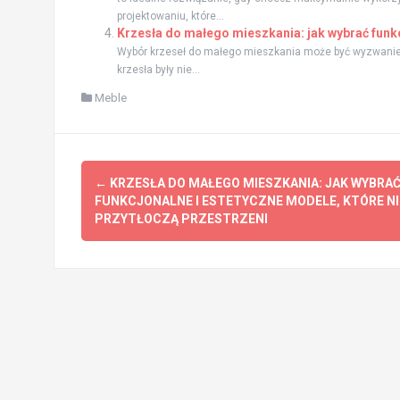
projektowaniu, które...
Krzesła do małego mieszkania: jak wybrać funkc
Wybór krzeseł do małego mieszkania może być wyzwaniem
krzesła były nie...
Meble
Zobacz
←
KRZESŁA DO MAŁEGO MIESZKANIA: JAK WYBRA
wpisy
FUNKCJONALNE I ESTETYCZNE MODELE, KTÓRE NI
PRZYTŁOCZĄ PRZESTRZENI