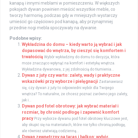
kanapą i innymi meblami w pomieszczeniu. W większych
pokojach dywan powinien mieścić wszystkie meble, co
tworzy harmonię, podczas gdy w mniejszych wystarczy
umieścić go częściowo pod kanapą, aby przynajmniej
przednie nogi mebla spoczywały na dywanie.
Podobne wpisy:
Wykładzina do domu – kiedy warto ją wybrać i jak
dopasować do wnętrza, by cieszyć się komfortem i
trwałością
Wybór wykładziny do domu to decyzja, która
może znacząco wpłynąć na komfort i estetykę wnętrza.
Wykładzina dywanowa, z jej zdolnością do tłumienia...
Dywan z juty czy warto: zalety, wady i praktyczne
wskazówki przy wyborze i pielęgnacji
Zastanawiasz
się, czy dywan z juty to odpowiedni wybór dla Twojego
wnętrza? To naturalne, że chcesz poznać zarówno jego zalety,
jak i...
Dywan pod fotel obrotowy: jak wybrać materiał i
rozmiar, by chronić podłogę i zapewnić komfort
pracy
Przy wyborze dywanu pod fotel obrotowy kluczowe jest,
aby skupić się na materiałach, które nie tylko chronią podłogę,
ale również ułatwiają codzienną...
Dywan zewnętrzny na taras i balkon: wybór,