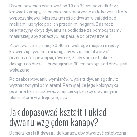
Dywan powinien wystawać od 10 do 30 cm poza dłuższą
krawędź kanapy, co pozwoli na stworzenie estetycznej strefy
wypoczynkowej. Możesz umieścić dywan w całości pod
meblami lub tylko pod ich przednimi nogami. Zaznacz
orientacyjny obrys dywanu na podłodze za pomocą taśmy
malarskiej, aby zobaczyć, jak pasuje do przestrzeni.
Zachowaj co najmniej 30-40 cm wolnego miejsca między
krawędzią dywanu a ścianą, aby wizualnie otworzyć
przestrzeń. Upewnij się również, że dywan nie blokuje
dostępu do drzwi — przynajmniej 90 cm odstępu od drzwi jest
wskazane.
Po zaakceptowaniu wymiarów, wybierz dywan zgodny z
wyznaczonymi pomiarami. Pamiętaj, że jego kolorystyka
powinna harmonizować z tapicerką kanapy oraz innymi
elementami wystroju wnętrza.
Jak dopasować kształt i układ
dywanu względem kanapy?
Dobierz
kształt dywanu
do kanapy, aby stworzyć estetyczną