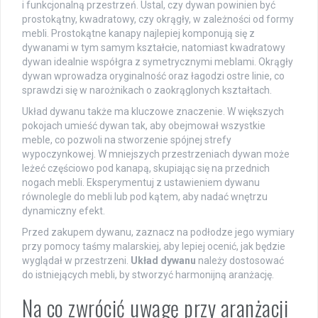
i funkcjonalną przestrzeń. Ustal, czy dywan powinien być
prostokątny, kwadratowy, czy okrągły, w zależności od formy
mebli. Prostokątne kanapy najlepiej komponują się z
dywanami w tym samym kształcie, natomiast kwadratowy
dywan idealnie współgra z symetrycznymi meblami. Okrągły
dywan wprowadza oryginalność oraz łagodzi ostre linie, co
sprawdzi się w narożnikach o zaokrąglonych kształtach.
Układ dywanu także ma kluczowe znaczenie. W większych
pokojach umieść dywan tak, aby obejmował wszystkie
meble, co pozwoli na stworzenie spójnej strefy
wypoczynkowej. W mniejszych przestrzeniach dywan może
leżeć częściowo pod kanapą, skupiając się na przednich
nogach mebli. Eksperymentuj z ustawieniem dywanu
równolegle do mebli lub pod kątem, aby nadać wnętrzu
dynamiczny efekt.
Przed zakupem dywanu, zaznacz na podłodze jego wymiary
przy pomocy taśmy malarskiej, aby lepiej ocenić, jak będzie
wyglądał w przestrzeni.
Układ dywanu
należy dostosować
do istniejących mebli, by stworzyć harmonijną aranżację.
Na co zwrócić uwagę przy aranżacji