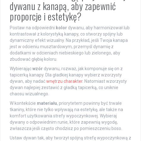
dywanu z kanapą, aby zapewnić
proporcje i estetykę?
Postaw na odpowiedni
kolor
dywanu, aby harmonizował lub
kontrastował z kolorystyką kanapy, co stworzy spójny lub
dynamiczny efekt wizualny. Na przykład, jeśli Twoja kanapa
jest w odcieniu musztardowym, przemyśl dynamię z
dodatkami w odcieniach niebieskiego lub zielonego, aby
zbudować głębię koloru.
Wybierając
wzór
dywanu, rozważ, jak komponuje się on z
tapicerką kanapy. Dla gładkiej kanapy wybierz wzorzysty
dywan, aby nadać
wnętrzu charakter
. Natomiast wzorzysty
dywan najlepiej zestawić z gładką tapicerką, co uniknie
chaosu wizualnego.
W kontekście
materiału
, priorytetem powinny być trwałe
tkaniny, które nie tylko wpływają na estetykę, ale także na
komfort użytkowania strefy wypoczynkowej. Wybieraj
dywany o odpowiednim runie, które zapewnią wygodę,
zwłaszcza jeśli często chodzisz po pomieszczeniu boso.
Ustaw dywan tak, aby tworzył spójną strefę wypoczynkową z