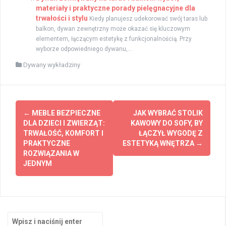
materiały i praktyczne porady pielęgnacyjne dla
trwałości i stylu
Kiedy planujesz udekorować swój taras lub
balkon, dywan zewnętrzny może okazać się kluczowym
elementem, łączącym estetykę z funkcjonalnością. Przy
wyborze odpowiedniego dywanu,...
Dywany wykładziny
Zobacz
←
MEBLE BEZPIECZNE
JAK WYBRAĆ STOLIK
wpisy
DLA DZIECI I ZWIERZĄT:
KAWOWY DO SOFY, BY
TRWAŁOŚĆ, KOMFORT I
ŁĄCZYŁ WYGODĘ Z
PRAKTYCZNE
ESTETYKĄ WNĘTRZA
→
ROZWIĄZANIA W
JEDNYM
Szukaj: