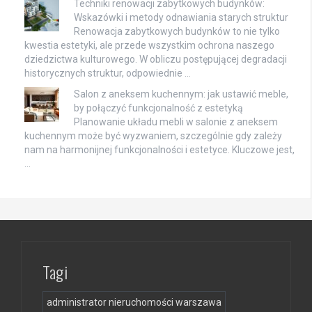
Techniki renowacji zabytkowych budynków:
Wskazówki i metody odnawiania starych struktur
Renowacja zabytkowych budynków to nie tylko
kwestia estetyki, ale przede wszystkim ochrona naszego
dziedzictwa kulturowego. W obliczu postępującej degradacji
historycznych struktur, odpowiednie …
Salon z aneksem kuchennym: jak ustawić meble,
by połączyć funkcjonalność z estetyką
Planowanie układu mebli w salonie z aneksem
kuchennym może być wyzwaniem, szczególnie gdy zależy
nam na harmonijnej funkcjonalności i estetyce. Kluczowe jest,
…
Tagi
administrator nieruchomości warszawa