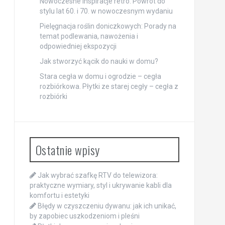
Nowoczesne inspiracje retro: Powrót do
stylu lat 60. i 70. w nowoczesnym wydaniu
Pielęgnacja roślin doniczkowych: Porady na
temat podlewania, nawożenia i
odpowiedniej ekspozycji
Jak stworzyć kącik do nauki w domu?
Stara cegła w domu i ogrodzie – cegła
rozbiórkowa. Płytki ze starej cegły – cegła z
rozbiórki
Ostatnie wpisy
Jak wybrać szafkę RTV do telewizora:
praktyczne wymiary, styl i ukrywanie kabli dla
komfortu i estetyki
Błędy w czyszczeniu dywanu: jak ich unikać,
by zapobiec uszkodzeniom i pleśni