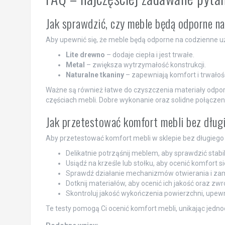
Jak sprawdzić, czy meble będą odporne n
Aby upewnić się, że meble będą odporne na codzienne u
Lite drewno
– dodaje ciepła i jest trwałe.
Metal
– zwiększa wytrzymałość konstrukcji.
Naturalne tkaniny
– zapewniają komfort i trwałoś
Ważne są również łatwe do czyszczenia materiały odpo
częściach mebli. Dobre wykonanie oraz solidne połącze
Jak przetestować komfort mebli bez długi
Aby przetestować komfort mebli w sklepie bez długiego 
Delikatnie potrząśnij meblem, aby sprawdzić stabil
Usiądź na krześle lub stołku, aby ocenić komfort s
Sprawdź działanie mechanizmów otwierania i zamy
Dotknij materiałów, aby ocenić ich jakość oraz z
Skontroluj jakość wykończenia powierzchni, upewnia
Te testy pomogą Ci ocenić komfort mebli, unikając jedn