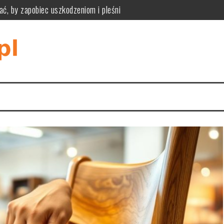
ać, by zapobiec uszkodzeniom i pleśni
ne zalety, wady i kryteria wyboru podłogi modułowej
zpoznać przyczyny i bezpiecznie je usunąć
iknąć pułapek rozmiaru, materiału i stylu wnętrza
tyczność, funkcjonalność i praktyczne zastosowania w różnych wnę
tyczne wymiary, styl i ukrywanie kabli dla komfortu i estetyki