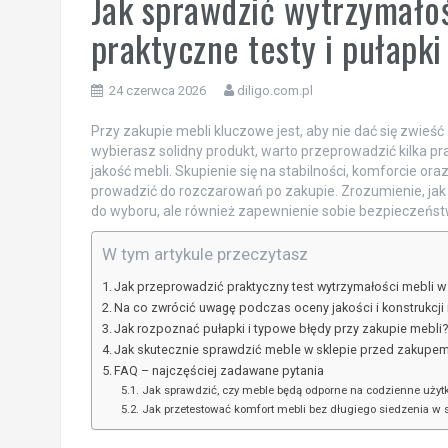
Jak sprawdzić wytrzymałoś
praktyczne testy i pułapki
24 czerwca 2026
diligo.com.pl
Przy zakupie mebli kluczowe jest, aby nie dać się zwie
wybierasz solidny produkt, warto przeprowadzić kilka p
jakość mebli. Skupienie się na stabilności, komforcie o
prowadzić do rozczarowań po zakupie. Zrozumienie, jak p
do wyboru, ale również zapewnienie sobie bezpieczeństwa
W tym artykule przeczytasz
Jak przeprowadzić praktyczny test wytrzymałości mebli w
Na co zwrócić uwagę podczas oceny jakości i konstrukcji
Jak rozpoznać pułapki i typowe błędy przy zakupie mebli
Jak skutecznie sprawdzić meble w sklepie przed zakupe
FAQ – najczęściej zadawane pytania
Jak sprawdzić, czy meble będą odporne na codzienne uży
Jak przetestować komfort mebli bez długiego siedzenia w s