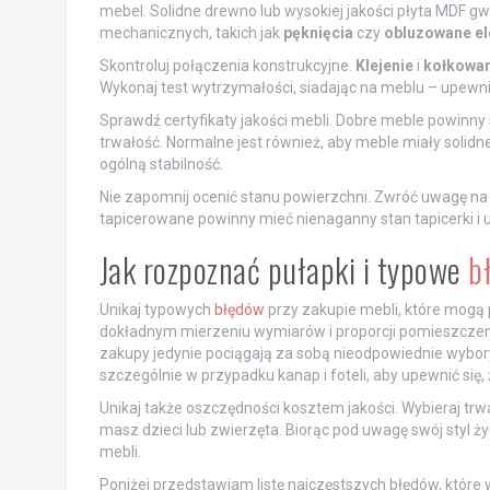
mebel. Solidne drewno lub wysokiej jakości płyta MDF g
mechanicznych, takich jak
pęknięcia
czy
obluzowane e
Skontroluj połączenia konstrukcyjne.
Klejenie
i
kołkowan
Wykonaj test wytrzymałości, siadając na meblu – upewnij si
Sprawdź certyfikaty jakości mebli. Dobre meble powinny
trwałość. Normalne jest również, aby meble miały solid
ogólną stabilność.
Nie zapomnij ocenić stanu powierzchni. Zwróć uwagę na
tapicerowane powinny mieć nienaganny stan tapicerki i 
Jak rozpoznać pułapki i typowe
b
Unikaj typowych
błędów
przy zakupie mebli, które mogą p
dokładnym mierzeniu wymiarów i proporcji pomieszczeni
zakupy jedynie pociągają za sobą nieodpowiednie wybory
szczególnie w przypadku kanap i foteli, aby upewnić się,
Unikaj także oszczędności kosztem jakości. Wybieraj trw
masz dzieci lub zwierzęta. Biorąc pod uwagę swój styl ż
mebli.
Poniżej przedstawiam listę najczęstszych błędów, które 