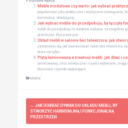
Podobne wpisy:
Meble modułowe czy warto: jak wybrać praktycz
popularności jako praktyczne i elastyczne rozwiązanie, k
konstrukcji, składającej...
Jak wybrać meble do przedpokoju, by łączyły fu
mebli do przedpokoju to niełatwe zadanie, szczególnie g
przestrzeń. Kluczowe jest...
Układ mebli w salonie bez telewizora: jak stwo
zastanawia się, jak zaaranżować salon bez telewizora, by 
które nie tylko...
Płyta laminowana a trwałość mebli: jak dbać i 
laminowanej, choć estetyczne i często wybierane, mogą sz
Kluczowe czynniki wpływające...
Meble
Zobacz
←
JAK DOBRAĆ DYWAN DO UKŁADU MEBLI, BY
wpisy
STWORZYĆ HARMONIJNĄ I FUNKCJONALNĄ
PRZESTRZEŃ