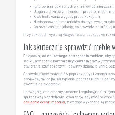
Ignorowanie dokładnych wymiarów pomieszczeni
Uleganie chwilowym trendom, przez co meble mogą
Brak testowania wygody przed zakupem.
Niedopasowanie materiałów do stylu życia, przykł
Oszczędzanie na jakości, co prowadzi do krótkiej t
Przy zakupach wybieraj klasyczne, ponadczasowe rozwiąz
Jak skutecznie sprawdzić meble 
Rozpocznij od
delikatnego potrząsania meblem
, aby s
stołku, aby ocenić
komfort użytkowania
oraz wytrzymało
otwierania szuflad i drzwi – powinny działać płynnie, be
Sprawdź jakość materiałów poprzez dotyk i zapach; szcz
dźwięków, takich jak skrzypienie, podczas ruchu. Oceń 
ewentualne niedoróbki.
Upewnij się, że elementy ruchome i regulacyjne funkcjo
sprzedawcę o certyfikaty i gwarancję, aby mieć pewność 
dokładnie ocenić materiał
, z którego wykonane są meble
FAQ – najczęściej zadawane pyta