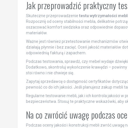
Jak przeprowadzić praktyczny tes
Skuteczne przeprowadzenie
testu wytrzymałości mebl
Rozpocznij od oceny stabilności mebla, delikatnie potrz
oszacować komfort siedziska oraz odpowiednie dopasowa
materiałów.
Ważne jest również przetestowanie mechanizmów otwierani
działają płynnie i bez zacięć. Oceń jakość materiałów d
odpowiednią fakturą i zapachem.
Podczas testowania, sprawdź, czy mebel wydaje dźwięki 
Dodatkowo, skontroluj wykończenie krawędzi – powinny b
stoi równo i nie chwieje się.
Zapytaj sprzedawcę o dostępność certyfikatów dotyczą
pewność co do ich jakości. Jeśli planujesz zakup mebli 
Regularne testowanie mebli, jak i ich kontrola jakości w 
bezpieczeństwa. Stosuj te praktyczne wskazówki, aby s
Na co zwrócić uwagę podczas ocen
Podczas oceny jakości i konstrukcji mebli zwróć uwagę