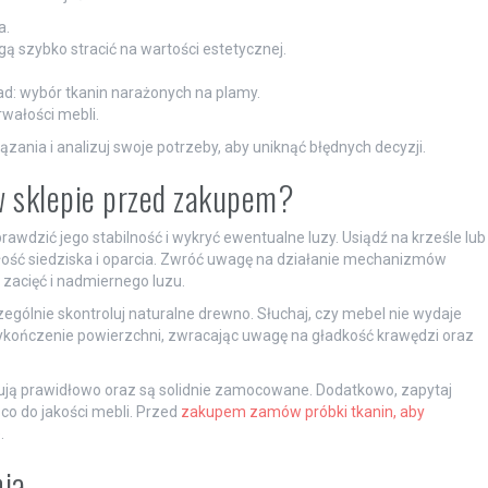
a.
 szybko stracić na wartości estetycznej.
ad: wybór tkanin narażonych na plamy.
rwałości mebli.
ania i analizuj swoje potrzeby, aby uniknąć błędnych decyzji.
w sklepie przed zakupem?
prawdzić jego stabilność i wykryć ewentualne luzy. Usiądź na krześle lub
ść siedziska i oparcia. Zwróć uwagę na działanie mechanizmów
z zacięć i nadmiernego luzu.
ególnie skontroluj naturalne drewno. Słuchaj, czy mebel nie wydaje
wykończenie powierzchni, zwracając uwagę na gładkość krawędzi oraz
nują prawidłowo oraz są solidnie zamocowane. Dodatkowo, zapytaj
co do jakości mebli. Przed
zakupem zamów próbki tkanin, aby
.
nia