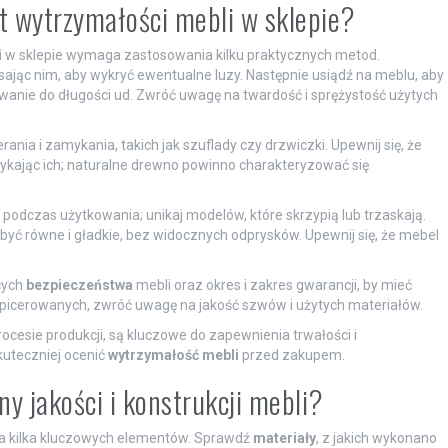
t wytrzymałości mebli w sklepie?
i
w sklepie wymaga zastosowania kilku praktycznych metod.
ąsając nim, aby wykryć ewentualne luzy. Następnie usiądź na meblu, aby
nie do długości ud. Zwróć uwagę na twardość i sprężystość użytych
a i zamykania, takich jak szuflady czy drzwiczki. Upewnij się, że
otykając ich; naturalne drewno powinno charakteryzować się
podczas użytkowania; unikaj modelów, które skrzypią lub trzaskają.
yć równe i gładkie, bez widocznych odprysków. Upewnij się, że mebel
cych
bezpieczeństwa
mebli oraz okres i zakres gwarancji, by mieć
tapicerowanych, zwróć uwagę na jakość szwów i użytych materiałów.
procesie produkcji, są kluczowe do zapewnienia trwałości i
kuteczniej ocenić
wytrzymałość mebli
przed zakupem.
y jakości i konstrukcji mebli?
 na kilka kluczowych elementów. Sprawdź
materiały
, z jakich wykonano