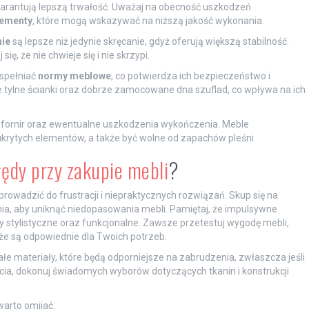
warantują lepszą trwałość. Uważaj na obecność uszkodzeń
lementy
, które mogą wskazywać na niższą jakość wykonania.
ie
są lepsze niż jedynie skręcanie, gdyż oferują większą stabilność.
ę, że nie chwieje się i nie skrzypi.
 spełniać
normy meblowe
, co potwierdza ich bezpieczeństwo i
ne tylne ścianki oraz dobrze zamocowane dna szuflad, co wpływa na ich
 fornir oraz ewentualne uszkodzenia wykończenia. Meble
ukrytych elementów, a także być wolne od zapachów pleśni.
łędy przy zakupie mebli
?
rowadzić do frustracji i niepraktycznych rozwiązań. Skup się na
a, aby uniknąć niedopasowania mebli. Pamiętaj, że impulsywne
 stylistyczne oraz funkcjonalne. Zawsze przetestuj wygodę mebli,
 że są odpowiednie dla Twoich potrzeb.
ałe materiały, które będą odporniejsze na zabrudzenia, zwłaszcza jeśli
ycia, dokonuj świadomych wyborów dotyczących tkanin i konstrukcji
warto omijać: