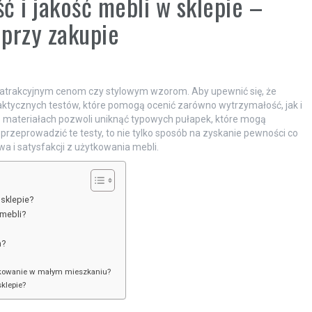
ć i jakość mebli w sklepie –
 przy zakupie
ść atrakcyjnym cenom czy stylowym wzorom. Aby upewnić się, że
raktycznych testów, które pomogą ocenić zarówno wytrzymałość, jak i
raz materiałach pozwoli uniknąć typowych pułapek, które mogą
rzeprowadzić te testy, to nie tylko sposób na zyskanie pewności co
 i satysfakcji z użytkowania mebli.
 sklepie?
 mebli?
?
m?
tkowanie w małym mieszkaniu?
klepie?