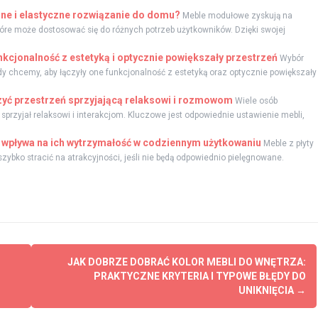
ne i elastyczne rozwiązanie do domu?
Meble modułowe zyskują na
tóre może dostosować się do różnych potrzeb użytkowników. Dzięki swojej
nkcjonalność z estetyką i optycznie powiększały przestrzeń
Wybór
dy chcemy, aby łączyły one funkcjonalność z estetyką oraz optycznie powiększały
rzyć przestrzeń sprzyjającą relaksowi i rozmowom
Wiele osób
sprzyjał relaksowi i interakcjom. Kluczowe jest odpowiednie ustawienie mebli,
co wpływa na ich wytrzymałość w codziennym użytkowaniu
Meble z płyty
ybko stracić na atrakcyjności, jeśli nie będą odpowiednio pielęgnowane.
JAK DOBRZE DOBRAĆ KOLOR MEBLI DO WNĘTRZA:
PRAKTYCZNE KRYTERIA I TYPOWE BŁĘDY DO
UNIKNIĘCIA
→