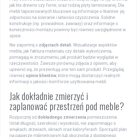
jak lite drewno czy fornir, oraz rodzaj płyty laminowanej. Dla
mebli tapicerowanych kluczowe są informacje o tkaninie: jej
odporności na ścieranie i łatwości czyszczenia. Solidne
konstrukcje (np. prowadnice, zawiasy) oraz informacje o
konieczności montażu powinny być również uwzględnione w
opisie.
Nie zapomnij o
zdjęciach detali
. Wizualizacje aspektów
mebla, jak faktura materiału czy detale wykończenia,
pomagają w zrozumieniu, jak produkt będzie wyglądał w
rzeczywistości. Zawsze porównuj zdjęcia z opisem, aby
upewnić się, że prezentują one ten sam produkt. Przeglądaj
również
opinie klientów
, które mogą dostarczyć realnych
informacji o jakości i komforcie użytkowania mebli.
Jak dokładnie zmierzyć i
zaplanować przestrzeń pod meble?
Rozpocznij od
dokładnego zmierzenia
pomieszczenia.
Ustal długość, szerokość i wysokość, nie zapominając o
wnękach, drzwiach, oknach oraz kaloryferach. Sporządź plan
na papierze milimetrowym lub skorzystaj z dostępnego