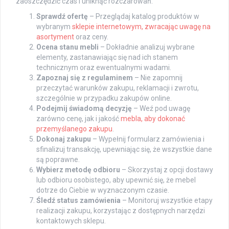
zaoszczędzić czas i uniknąć rozczarowań:
Sprawdź ofertę
– Przeglądaj katalog produktów w
wybranym
sklepie internetowym, zwracając uwagę na
asortyment
oraz ceny.
Ocena stanu mebli
– Dokładnie analizuj wybrane
elementy, zastanawiając się nad ich stanem
technicznym oraz ewentualnymi wadami.
Zapoznaj się z regulaminem
– Nie zapomnij
przeczytać warunków zakupu, reklamacji i zwrotu,
szczególnie w przypadku zakupów online.
Podejmij świadomą decyzję
– Weź pod uwagę
zarówno cenę, jak i jakość
mebla, aby dokonać
przemyślanego zakupu
.
Dokonaj zakupu
– Wypełnij formularz zamówienia i
sfinalizuj transakcję, upewniając się, że wszystkie dane
są poprawne.
Wybierz metodę odbioru
– Skorzystaj z opcji dostawy
lub odbioru osobistego, aby upewnić się, że mebel
dotrze do Ciebie w wyznaczonym czasie.
Śledź status zamówienia
– Monitoruj wszystkie etapy
realizacji zakupu, korzystając z dostępnych narzędzi
kontaktowych sklepu.