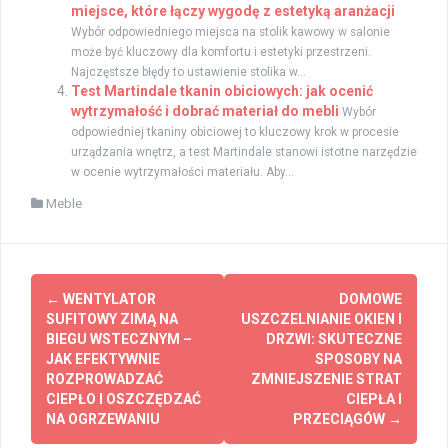
miejsce, które łączy wygodę z estetyką aranżacji
Wybór odpowiedniego miejsca na stolik kawowy w salonie
może być kluczowy dla komfortu i estetyki przestrzeni.
Najczęstsze błędy to ustawienie stolika w...
Test Martindale tkanin obiciowych: jak ocenić
wytrzymałość i dobrać materiał do mebli
Wybór
odpowiedniej tkaniny obiciowej to kluczowy krok w procesie
urządzania wnętrz, a test Martindale stanowi istotne narzędzie
w ocenie wytrzymałości materiału. Aby...
Meble
Zobacz
←
WENTYLATOR
DOMOWE
wpisy
SUFITOWY ZIMĄ NA
USZCZELNIANIE OKIEN I
BIEGU WSTECZNYM –
DRZWI: SKUTECZNE
JAK EFEKTYWNIE
SPOSOBY NA
ROZPROWADZAĆ
ZMNIEJSZENIE STRAT
CIEPŁO I OSZCZĘDZAĆ
CIEPŁA I
NA OGRZEWANIU
PRZECIĄGÓW
→