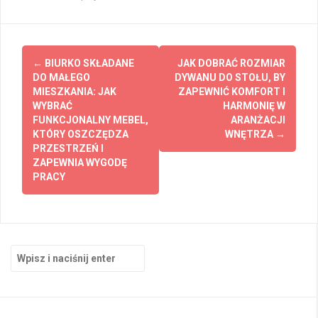
Zobacz
←
BIURKO SKŁADANE
JAK DOBRAĆ ROZMIAR
wpisy
DO MAŁEGO
DYWANU DO STOŁU, BY
MIESZKANIA: JAK
ZAPEWNIĆ KOMFORT I
WYBRAĆ
HARMONIĘ W
FUNKCJONALNY MEBEL,
ARANŻACJI
KTÓRY OSZCZĘDZA
WNĘTRZA
→
PRZESTRZEŃ I
ZAPEWNIA WYGODĘ
PRACY
Szukaj: