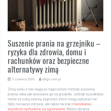
Suszenie prania na grzejniku –
ryzyka dla zdrowia, domu i
rachunków oraz bezpieczne
alternatywy zimą
3 czerwca 2026
diligo.com.pl
Zimą wielu z nas sięga po najprostsze metody suszenia
prania, takie jak wieszanie go na grzejniki. Jednak ta praktyka
niesie ze sobą szereg zagrożeń, które mogą wpływać nie
tylko na nasze zdrowie, ale także na stan
mieszkania i
wysokość rachunków za ogrzewanie
. Mokre ubrania