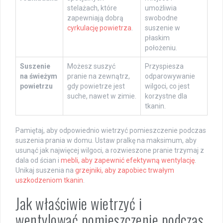
stelażach, które
umożliwia
zapewniają dobrą
swobodne
cyrkulację powietrza
.
suszenie w
płaskim
położeniu.
Suszenie
Możesz suszyć
Przyspiesza
na świeżym
pranie na zewnątrz,
odparowywanie
powietrzu
gdy powietrze jest
wilgoci, co jest
suche, nawet w zimie.
korzystne dla
tkanin.
Pamiętaj, aby odpowiednio wietrzyć pomieszczenie podczas
suszenia prania w domu. Ustaw pralkę na maksimum, aby
usunąć jak najwięcej wilgoci, a rozwieszone pranie trzymaj z
dala od ścian i
mebli, aby zapewnić efektywną wentylację
.
Unikaj suszenia na
grzejniki, aby zapobiec trwałym
uszkodzeniom tkanin
.
Jak właściwie wietrzyć i
wentylować pomieszczenie podczas