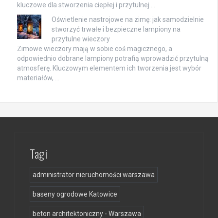
kluczowe dla stworzenia ciepłej i przytulnej …
Oświetlenie nastrojowe na zimę: jak samodzielnie
stworzyć trwałe i bezpieczne lampiony na
przytulne wieczory
Zimowe wieczory mają w sobie coś magicznego, a
odpowiednio dobrane lampiony potrafią wprowadzić przytulną
atmosferę. Kluczowym elementem ich tworzenia jest wybór
materiałów, …
Tagi
administrator nieruchomości warszawa
baseny ogrodowe Katowice
beton architektoniczny - Warszawa