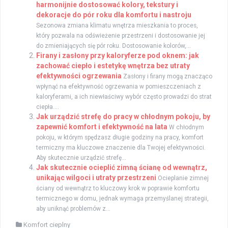
harmonijnie dostosować kolory, tekstury i
dekoracje do pór roku dla komfortu i nastroju
Sezonowa zmiana klimatu wnętrza mieszkania to proces,
który pozwala na odświeżenie przestrzeni i dostosowanie jej
do zmieniających się pór roku. Dostosowanie kolorów,...
Firany i zasłony przy kaloryferze pod oknem: jak
zachować ciepło i estetykę wnętrza bez utraty
efektywności ogrzewania
Zasłony i firany mogą znacząco
wpłynąć na efektywność ogrzewania w pomieszczeniach z
kaloryferami, a ich niewłaściwy wybór często prowadzi do strat
ciepła....
Jak urządzić strefę do pracy w chłodnym pokoju, by
zapewnić komfort i efektywność na lata
W chłodnym
pokoju, w którym spędzasz długie godziny na pracy, komfort
termiczny ma kluczowe znaczenie dla Twojej efektywności.
Aby skutecznie urządzić strefę...
Jak skutecznie ocieplić zimną ścianę od wewnątrz,
unikając wilgoci i utraty przestrzeni
Ocieplanie zimnej
ściany od wewnątrz to kluczowy krok w poprawie komfortu
termicznego w domu, jednak wymaga przemyślanej strategii,
aby uniknąć problemów z...
Komfort cieplny