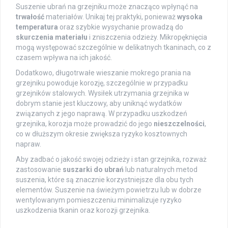
Suszenie ubrań na grzejniku może znacząco wpłynąć na
trwałość
materiałów. Unikaj tej praktyki, ponieważ
wysoka
temperatura
oraz szybkie wysychanie prowadzą do
skurczenia materiału
i zniszczenia odzieży. Mikropęknięcia
mogą występować szczególnie w delikatnych tkaninach, co z
czasem wpływa na ich jakość.
Dodatkowo, długotrwałe wieszanie mokrego prania na
grzejniku powoduje korozję, szczególnie w przypadku
grzejników stalowych. Wysiłek utrzymania grzejnika w
dobrym stanie jest kluczowy, aby uniknąć wydatków
związanych z jego naprawą. W przypadku uszkodzeń
grzejnika, korozja może prowadzić do jego
nieszczelności
,
co w dłuższym okresie zwiększa ryzyko kosztownych
napraw.
Aby zadbać o jakość swojej odzieży i stan grzejnika, rozważ
zastosowanie
suszarki do ubrań
lub naturalnych metod
suszenia, które są znacznie korzystniejsze dla obu tych
elementów. Suszenie na świeżym powietrzu lub w dobrze
wentylowanym pomieszczeniu minimalizuje ryzyko
uszkodzenia tkanin oraz korozji grzejnika.