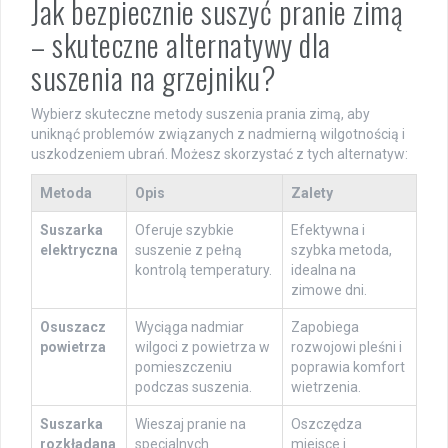
Jak bezpiecznie suszyć pranie zimą
– skuteczne alternatywy dla
suszenia na grzejniku?
Wybierz skuteczne metody suszenia prania zimą, aby
uniknąć problemów związanych z nadmierną wilgotnością i
uszkodzeniem ubrań. Możesz skorzystać z tych alternatyw:
Metoda
Opis
Zalety
Suszarka
Oferuje szybkie
Efektywna i
elektryczna
suszenie z pełną
szybka metoda,
kontrolą temperatury.
idealna na
zimowe dni.
Osuszacz
Wyciąga nadmiar
Zapobiega
powietrza
wilgoci z powietrza w
rozwojowi pleśni i
pomieszczeniu
poprawia komfort
podczas suszenia.
wietrzenia.
Suszarka
Wieszaj pranie na
Oszczędza
rozkładana
specjalnych
miejsce i